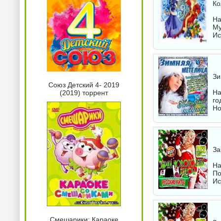
Ко
На
Му
Ис
Зи
Союз Детский 4- 2019
На
(2019) торрент
го
Но
За
На
По
Ис
Смешарики: Караоке