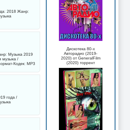
да: 2018 Жанр:
музыка
Дискотека 80-х
Авторадио (2019-
анр: Музыка 2019
2020) от GeneralFilm
я музыка /
(2020) торрент
Формат-Кодек: MP3
19 года /
музыка