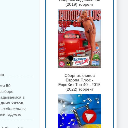
(2019) торрент
но
Сборник клипов
Европа Плюс -
ЕвроХит Топ 40 - 2015
сти
50
(2022) торрент
 выборе
ладываемся в
одних хитов
 видеоклипы,
ли гаджете.