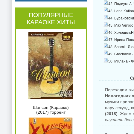
42. Подиум, А.
43. Lena Katin
ПОПУЛЯРНЫЕ
44. Бурановски
КАРАОКЕ ХИТЫ
45. Max Vertigo
46. ХолодильН
47. Ирина Пона
48. Shami - Я 
49. Grechanik 
50. Милана - Л
С
Переходим вы
Новогодних х
музыки прилаг
Шансон (Караоке)
пару секунд, 
(2017) торрент
(2018)
. Ждем 
слушать бесп