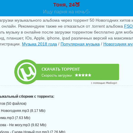
Тоня, 24🍑
Ищу парня на ночь💦
агрузки музыкального альбома через торрент 50 Новогодних хитов 
 онлайн. Рекомендуем также не отказаться от .torrent альбома
FSOE
ть музыку в онлайне после загрузки торрентом бесплатно для моб
д, планшет, IOs, Apple, iphone, ipad различных версий на максима
егистрации.
Музыка 2018 года
/
Популярная музыка
/
Новогодняя му
зыкальный сборник с торрента:
тов (50 файлов)
 Новогодняя.mp3 (8.17 Mb)
има.mp3 (7.63 Mb)
ова - Не могу.mp3 (9.82 Mb)
бода - Снова Новый год.mp3 (7.26 Mb)