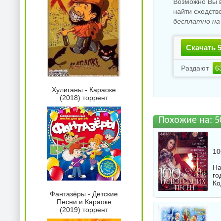
Возможно Вы в
найти сходств
бесплатно на
Скачать 
Раздают
6
Хулиганы - Караоке
(2018) торрент
Похожие на: 5
10
На
го
Ко
Фантазёры - Детские
Песни и Караоке
(2019) торрент