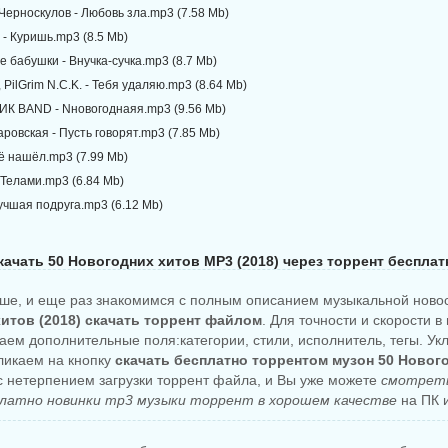
 Черноскулов - Любовь зла.mp3 (7.58 Mb)
a - Куришь.mp3 (8.5 Mb)
е бабушки - Внучка-cучка.mp3 (8.7 Mb)
, PilGrim N.C.K. - Тебя удаляю.mp3 (8.64 Mb)
ИК BAND - Nновогоднаяя.mp3 (9.56 Mb)
ровская - Пусть говорят.mp3 (7.85 Mb)
её нашёл.mp3 (7.99 Mb)
- Телами.mp3 (6.84 Mb)
учшая подруга.mp3 (6.12 Mb)
качать 50 Новогодних хитов MP3 (2018) через торрент бесплат
ше, и еще раз знакомимся с полным описанием музыкальной ново
итов (2018) скачать торрент файлом
. Для точности и скорости в
аем дополнительные поля:категории, стили, исполнитель, тегы. Ук
кликаем на кнопку
скачать бесплатно торрентом музон 50 Новог
с нетерпением загрузки торрент файла, и Вы уже можете
смотреть
латно новинки mp3 музыки торрент в хорошем качестве
на ПК и