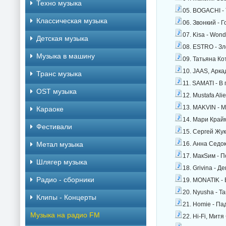
Техно музыка
05. BOGACHI - 
Классическая музыка
06. Звонкий - Г
07. Kisa - Wond
Детская музыка
08. ESTRO - Зл
Музыка в машину
09. Татьяна Ко
10. JAAS, Аркад
Транс музыка
11. SAMATI - В
OST музыка
12. Mustafa Al
13. MAKVIN - М
Караоке
14. Мари Край
Фестивали
15. Сергей Жук
Метал музыка
16. Анна Седо
17. МакSим - П
Шлягер музыка
18. Grivina - Д
Радио - сборники
19. MONATIK - 
20. Nyusha - Т
Клипы - Концерты
21. Homie - Па
Музыка на радио FM
22. Hi-Fi, Мит