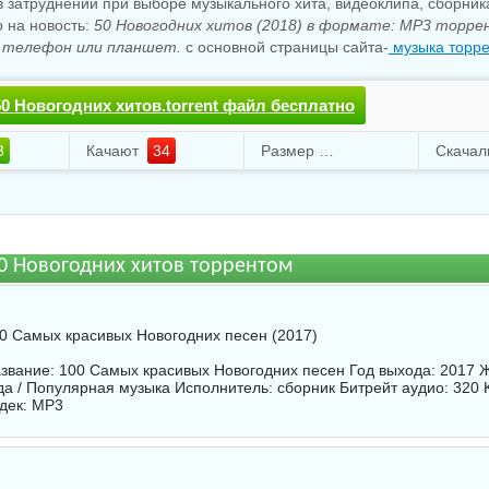
 затруднении при выборе музыкального хита, видеоклипа, сборни
о на новость:
50 Новогодних хитов (2018) в формате: MP3 торре
 телефон или планшет.
с основной страницы сайта-
музыка торре
50 Новогодних хитов.torrent файл бесплатно
3
Качают
34
Размер
391.93 Mb
0 Новогодних хитов торрентом
0 Самых красивых Новогодних песен (2017)
звание: 100 Самых красивых Новогодних песен Год выхода: 2017 
да / Популярная музыка Исполнитель:
сборник
Битрейт аудио: 320 
дек: MP3