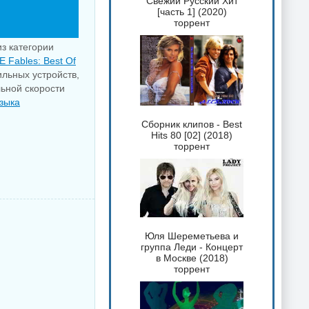
Свежий Русский Хит
[часть 1] (2020)
торрент
из категории
 Fables: Best Of
ильных устройств,
льной скорости
зыка
Сборник клипов - Best
Hits 80 [02] (2018)
торрент
Юля Шереметьева и
группа Леди - Концерт
в Москве (2018)
торрент