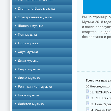
Drum and Bass музыка
Вы на странице з
Электронная музыка
Музыка 2018 года
Шансон музыка
и после прослуша
смартфон, андрои
Поп музыка
без рейтинга и р
Фолк музыка
Хаус музыка
Джаз музыка
Ретро музыка
Диско музыка
Трек-лист на му
Рэп - хип хоп музыка
50 Новогодних хи
01. NECHAEV -
Блюз музыка
02. REFLEX - З
Дабстеп музыка
03. Анна Седок
04. Максим Сво