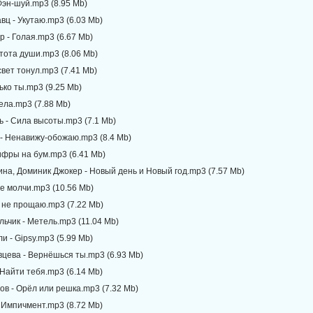
 Фэн-шуй.mp3 (8.95 Mb)
авц - Укутаю.mp3 (6.03 Mb)
р - Голая.mp3 (6.67 Mb)
устота души.mp3 (8.06 Mb)
ссвет тонул.mp3 (7.41 Mb)
лько ты.mp3 (9.25 Mb)
вела.mp3 (7.88 Mb)
ь - Сила высоты.mp3 (7.1 Mb)
 - Ненавижу-обожаю.mp3 (8.4 Mb)
ифры на бум.mp3 (6.41 Mb)
ина, Доминик Джокер - Новый день и Новый год.mp3 (7.57 Mb)
Не молчи.mp3 (10.56 Mb)
Я не прощаю.mp3 (7.22 Mb)
ьчик - Метель.mp3 (11.04 Mb)
и - Gipsy.mp3 (5.99 Mb)
вцева - Вернёшься ты.mp3 (6.93 Mb)
- Найти тебя.mp3 (6.14 Mb)
ов - Орёл или решка.mp3 (7.32 Mb)
 Импичмент.mp3 (8.72 Mb)