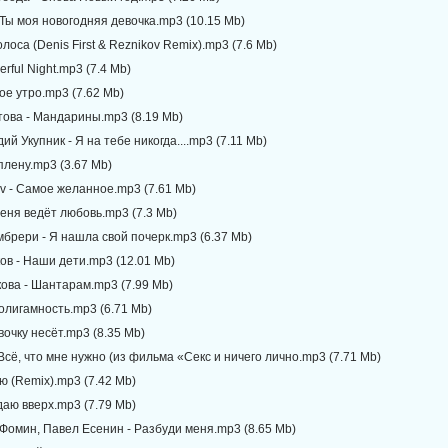
Ты моя новогодняя девочка.mp3 (10.15 Mb)
олоса (Denis First & Reznikov Remix).mp3 (7.6 Mb)
erful Night.mp3 (7.4 Mb)
ое утро.mp3 (7.62 Mb)
това - Мандарины.mp3 (8.19 Mb)
ий Укупник - Я на тебе никогда....mp3 (7.11 Mb)
 плену.mp3 (3.67 Mb)
iev - Самое желанное.mp3 (7.61 Mb)
еня ведёт любовь.mp3 (7.3 Mb)
мбрери - Я нашла свой почерк.mp3 (6.37 Mb)
ов - Наши дети.mp3 (12.01 Mb)
кова - Шантарам.mp3 (7.99 Mb)
олигамность.mp3 (6.71 Mb)
евочку несёт.mp3 (8.35 Mb)
Всё, что мне нужно (из фильма «Секс и ничего лично.mp3 (7.71 Mb)
аю (Remix).mp3 (7.42 Mb)
даю вверх.mp3 (7.79 Mb)
я Фомин, Павел Есенин - Разбуди меня.mp3 (8.65 Mb)