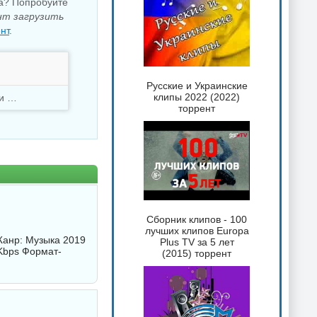
ка? Попробуйте
нт загрузить
нт
.
Русские и Украинские
клипы 2022 (2022)
Скачали
2566 раз
торрент
Сборник клипов - 100
лучших клипов Europa
Жанр: Музыка 2019
Plus TV за 5 лет
Kbps Формат-
(2015) торрент