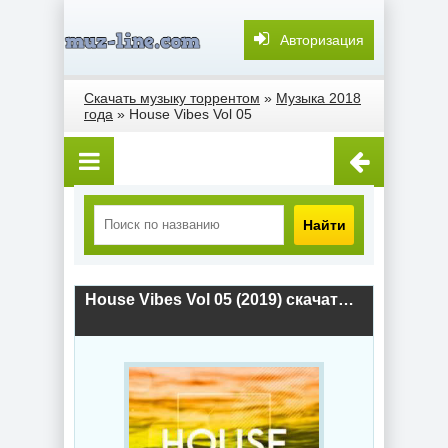
Авторизация
Скачать музыку торрентом
»
Музыка 2018
года
» House Vibes Vol 05
Найти
House Vibes Vol 05 (2019) скачать торрент