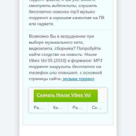
смотреть видеоклипы, слушать
бесплатно новинки mp3 музыки
торрент в хорошем качестве
на ПК
или гаджете.
Возможно Вы в затруднении при
выборе музыкального хита,
видеоклипа, сборника? Попробуйте
найти сходство на новость:
House
Vibes Vol 05 (2019) в формате: MP3
торрент загрузить бесплатно на
телефон или планшет.
с основной
страницы сайта-
музыка торрент
.
Скачать House Vibes Vol
05.torrent файл
Раздают
101
Качают
58
Размер
327.31 Mb
Скачали
2997 раз
бесплатно