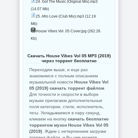
24. Got The Music (Original Mix).mp3
(14.07 Mb)
25. Afro Love (Club Mix).mp3 (12.19
Mb)
House Vibes Vol. 05 Cover.jpg (262.26
Kb)
Скачать House Vibes Vol 05 MP3 (2019)
через торрент бесплатно
Переходим выше, и еще раз
знакомимся с полным описанием
музыкальной новости
House Vibes Vol
05 (2019) скачать торрент файлом
.
Для точности и скорости в выборе
музыки прилагаем дополнительные
поля:категории, стили, исполнитель,
тегы. Укладываемся в пару секунд,
кликаем на кнопку
скачать бесплатно
торрентом музон House Vibes Vol 05
(2019)
. Ждем с нетерпением загрузки
торрент файла, и Вы уже можете