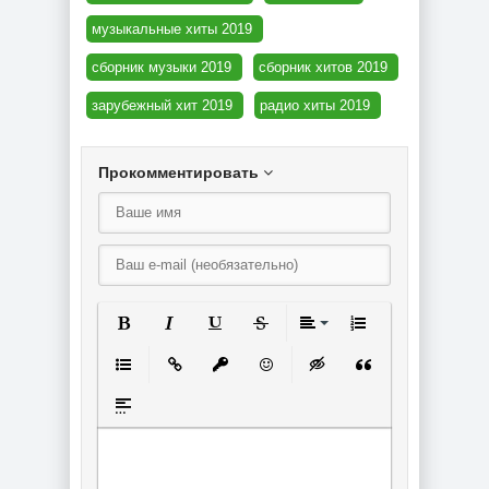
музыкальные хиты 2019
сборник музыки 2019
сборник хитов 2019
зарубежный хит 2019
радио хиты 2019
Прокомментировать
Полужирный
Курсив
Подчеркнутый
Зачеркнутый
Выравнивание
Нумерованный спи
Маркированный список
Вставить ссылку
Вставить защищенную ссылку
Вставить смайлик
Вставка скрытого текст
Вставка цитаты
Вставка спойлера