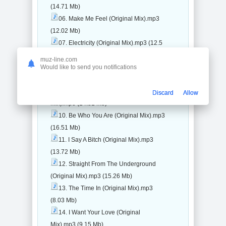
(14.71 Mb)
06. Make Me Feel (Original Mix).mp3
(12.02 Mb)
07. Electricity (Original Mix).mp3 (12.5
Mb)
muz-line.com
08. Disco Blue (Original Mix).mp3
Would like to send you notifications
(12.49 Mb)
09. Quote Of The Day (Original
Discard
Allow
Mix).mp3 (14.81 Mb)
10. Be Who You Are (Original Mix).mp3
(16.51 Mb)
11. I Say A Bitch (Original Mix).mp3
(13.72 Mb)
12. Straight From The Underground
(Original Mix).mp3 (15.26 Mb)
13. The Time In (Original Mix).mp3
(8.03 Mb)
14. I Want Your Love (Original
Mix).mp3 (9.15 Mb)