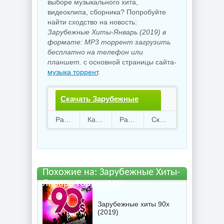
выборе музыкального хита,
видеоклипа, сборника? Попробуйте
найти сходство на новость:
Зарубежные Хиты-Январь (2019) в
формате: MP3 торрент загрузить
бесплатно на телефон или
планшет.
с основной страницы сайта-
музыка торрент
.
Скачать Зарубежные
Хиты-Январь.torrent
Раздают
68
Качают
84
Размер
788.95 Mb
Скачали
2822 раз
файл бесплатно
Похожие на: Зарубежные Хиты-
Январь торрентом
Зарубежные хиты 90х
(2019)