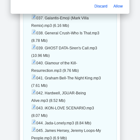
035. Fred V-Burning Me.mp3 (7.82 Mb)
Discard
Allow
036. Future-Crushed Up.mp3 (5.81 Mb)
037. Galantis-Emoji (Mark Villa
Remix).mp3 (6.16 Mb)
038. General Crush-Who Is That.mp3
(8.78 Mb)
039. GHOST DATA-Siren's Call.mp3
(10.96 Mb)
040. Glamour of the Kill-
Resurrection.mp3 (9.76 Mb)
041. Graham Bell-The Night King.mp3
(7.61 Mb)
042. Hardwell, JGUAR-Being
Alive.mp3 (8.52 Mb)
043. iKON-LOVE SCENARIO.mp3
(8.07 Mb)
044. Jada-Lonely.mp3 (8.84 Mb)
045. James Hersey, Jeremy Loops-My
People.mp3 (6.9 Mb)