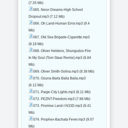
(7.35 Mb)
065. Neon Dreams-High School
Dropout.mp3 (7.12 Mb)
066. Oh Land-Human Error.mp3 (9.4
Mb)
067. Old Sea Brigade-Cigarette.mp3
(8.18 Mb)
068. Oliver Heldens, Shungudzo-Fire
In My Soul (Tom Staar Remix).mp3 (6.84
Mb)
069. Oliver Smith-Solina.mp3 (8.38 Mb)
070. Ozuna-Baila Baila Baila.mp3
(6.12 Mb)
071. Paige-City Lights.mp3 (8.11 Mb)
072. PEZNT-Freedom.mp3 (7.98 Mb)
073. Promise Land-I N33D.mp3 (6.41
Mb)
074. Prophex-Bachata Fever.mp3 (9.07
Mb)