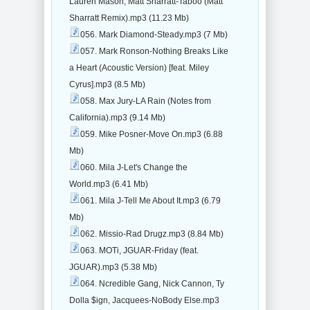
Lauren Mason, Matt Sharratt-Taboo (Matt
Sharratt Remix).mp3 (11.23 Mb)
056. Mark Diamond-Steady.mp3 (7 Mb)
057. Mark Ronson-Nothing Breaks Like
a Heart (Acoustic Version) [feat. Miley
Cyrus].mp3 (8.5 Mb)
058. Max Jury-LA Rain (Notes from
California).mp3 (9.14 Mb)
059. Mike Posner-Move On.mp3 (6.88
Mb)
060. Mila J-Let's Change the
World.mp3 (6.41 Mb)
061. Mila J-Tell Me About It.mp3 (6.79
Mb)
062. Missio-Rad Drugz.mp3 (8.84 Mb)
063. MOTi, JGUAR-Friday (feat.
JGUAR).mp3 (5.38 Mb)
064. Ncredible Gang, Nick Cannon, Ty
Dolla $ign, Jacquees-NoBody Else.mp3