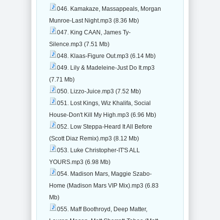
046. Kamakaze, Massappeals, Morgan
Munroe-Last Night.mp3 (8.36 Mb)
047. King CAAN, James Ty-
Silence.mp3 (7.51 Mb)
048. Klaas-Figure Out.mp3 (6.14 Mb)
049. Lily & Madeleine-Just Do It.mp3
(7.71 Mb)
050. Lizzo-Juice.mp3 (7.52 Mb)
051. Lost Kings, Wiz Khalifa, Social
House-Don't Kill My High.mp3 (6.96 Mb)
052. Low Steppa-Heard It All Before
(Scott Diaz Remix).mp3 (8.12 Mb)
053. Luke Christopher-IT'S ALL
YOURS.mp3 (6.98 Mb)
054. Madison Mars, Maggie Szabo-
Home (Madison Mars VIP Mix).mp3 (6.83
Mb)
055. Maff Boothroyd, Deep Matter,