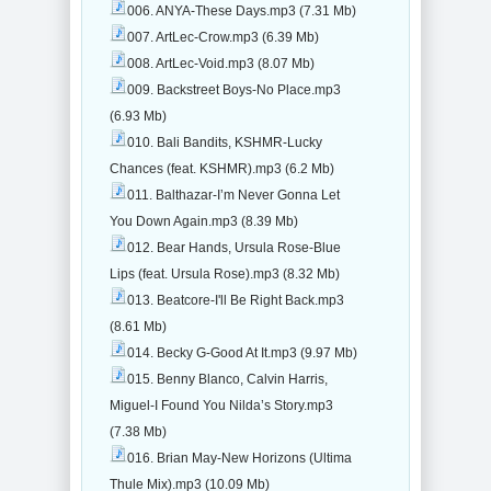
006. ANYA-These Days.mp3 (7.31 Mb)
007. ArtLec-Crow.mp3 (6.39 Mb)
008. ArtLec-Void.mp3 (8.07 Mb)
009. Backstreet Boys-No Place.mp3
(6.93 Mb)
010. Bali Bandits, KSHMR-Lucky
Chances (feat. KSHMR).mp3 (6.2 Mb)
011. Balthazar-I’m Never Gonna Let
You Down Again.mp3 (8.39 Mb)
012. Bear Hands, Ursula Rose-Blue
Lips (feat. Ursula Rose).mp3 (8.32 Mb)
013. Beatcore-I'll Be Right Back.mp3
(8.61 Mb)
014. Becky G-Good At It.mp3 (9.97 Mb)
015. Benny Blanco, Calvin Harris,
Miguel-I Found You Nilda’s Story.mp3
(7.38 Mb)
016. Brian May-New Horizons (Ultima
Thule Mix).mp3 (10.09 Mb)