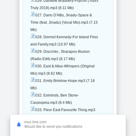
026. Danielle Bradbery-Psycho (Yours
Truly 2018).mp3 (8.11 Mb)
027. Dario D'Attis, Jinadu-Space &
Time (feat. Jinadu) (Vocal Mix).mp3 (7.15
Mb)
028. Dermot Kennedy-For Island Fires
and Family.mp3 (10.97 Mb)
029. DiscoVer., Sharapov-Illusion
(Radio Edit).mp3 (8.17 Mb)
030. East & Atlas-Whispers (Original
Mix).mp3 (8.62 Mb)
031. Emily Brimlow-Hope.mp3 (7.18
Mb)
032. Eximinds, Ben Stone-
Cassiopeia.mp3 (8.4 Mb)
033. Fleur East-Favourite Thing.mp3
(7.51 Mb)
muz-line.com
034. Frances Cone-Late Riser.mp3 (7.6
Would like to send you notifications
Mb)