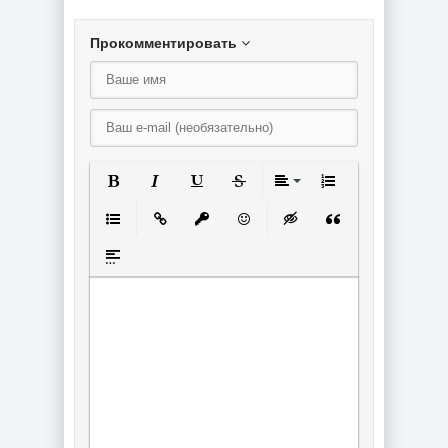
Прокомментировать
Полужирный
Курсив
Подчеркнутый
Зачеркнутый
Выравнивание
Нумерованный спи
Маркированный список
Вставить ссылку
Вставить защищенную ссылку
Вставить смайлик
Вставка скрытого текст
Вставка цитаты
Вставка спойлера