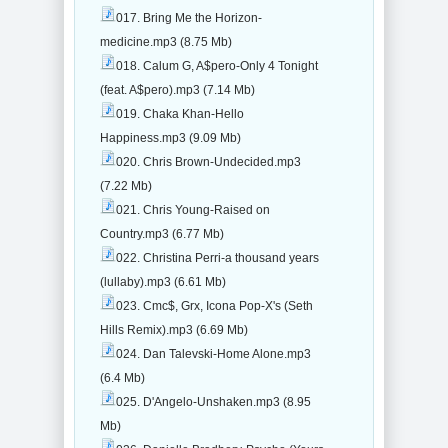
017. Bring Me the Horizon-
medicine.mp3 (8.75 Mb)
018. Calum G, A$pero-Only 4 Tonight
(feat. A$pero).mp3 (7.14 Mb)
019. Chaka Khan-Hello
Happiness.mp3 (9.09 Mb)
020. Chris Brown-Undecided.mp3
(7.22 Mb)
021. Chris Young-Raised on
Country.mp3 (6.77 Mb)
022. Christina Perri-a thousand years
(lullaby).mp3 (6.61 Mb)
023. Cmc$, Grx, Icona Pop-X's (Seth
Hills Remix).mp3 (6.69 Mb)
024. Dan Talevski-Home Alone.mp3
(6.4 Mb)
025. D'Angelo-Unshaken.mp3 (8.95
Mb)