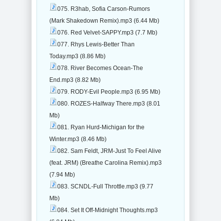
075. R3hab, Sofia Carson-Rumors
(Mark Shakedown Remix).mp3 (6.44 Mb)
076. Red Velvet-SAPPY.mp3 (7.7 Mb)
077. Rhys Lewis-Better Than
Today.mp3 (8.86 Mb)
078. River Becomes Ocean-The
End.mp3 (8.82 Mb)
079. RODY-Evil People.mp3 (6.95 Mb)
080. ROZES-Halfway There.mp3 (8.01
Mb)
081. Ryan Hurd-Michigan for the
Winter.mp3 (8.46 Mb)
082. Sam Feldt, JRM-Just To Feel Alive
(feat. JRM) (Breathe Carolina Remix).mp3
(7.94 Mb)
083. SCNDL-Full Throttle.mp3 (9.77
Mb)
084. Set It Off-Midnight Thoughts.mp3