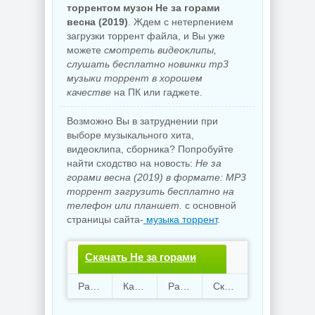
торрентом музон Не за горами
весна (2019)
. Ждем с нетерпением
загрузки торрент файла, и Вы уже
можете
смотреть видеоклипы,
слушать бесплатно новинки mp3
музыки торрент в хорошем
качестве
на ПК или гаджете.
Возможно Вы в затруднении при
выборе музыкального хита,
видеоклипа, сборника? Попробуйте
найти сходство на новость:
Не за
горами весна (2019) в формате: MP3
торрент загрузить бесплатно на
телефон или планшет.
с основной
страницы сайта-
музыка торрент
.
Скачать Не за горами
весна.torrent файл
Раздают
112
Качают
31
Размер
785.67 Mb
Скачали
2940 раз
бесплатно