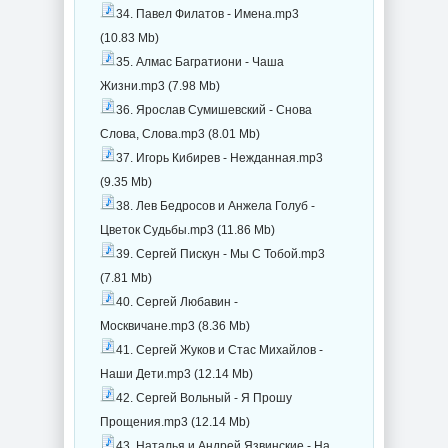
34. Павел Филатов - Имена.mp3
(10.83 Mb)
35. Алмас Багратиони - Чаша
Жизни.mp3 (7.98 Mb)
36. Ярослав Сумишевский - Снова
Слова, Слова.mp3 (8.01 Mb)
37. Игорь Кибирев - Нежданная.mp3
(9.35 Mb)
38. Лев Бедросов и Анжела Голуб -
Цветок Судьбы.mp3 (11.86 Mb)
39. Сергей Пискун - Мы С Тобой.mp3
(7.81 Mb)
40. Сергей Любавин -
Москвичане.mp3 (8.36 Mb)
41. Сергей Жуков и Стас Михайлов -
Наши Дети.mp3 (12.14 Mb)
42. Сергей Вольный - Я Прошу
Прощения.mp3 (12.14 Mb)
43. Наталья и Андрей Язвинские - На