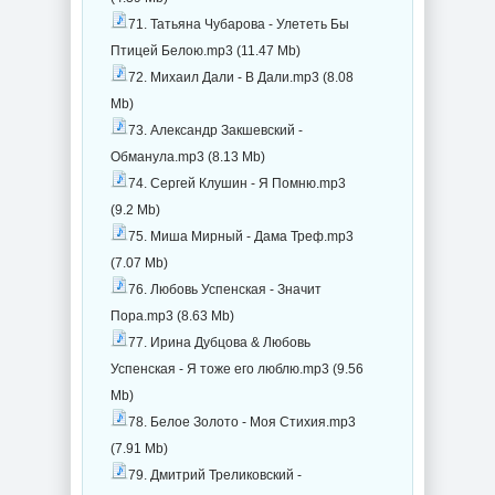
71. Татьяна Чубарова - Улететь Бы
Птицей Белою.mp3 (11.47 Mb)
72. Михаил Дали - В Дали.mp3 (8.08
Mb)
73. Александр Закшевский -
Обманула.mp3 (8.13 Mb)
74. Сергей Клушин - Я Помню.mp3
(9.2 Mb)
75. Миша Мирный - Дама Треф.mp3
(7.07 Mb)
76. Любовь Успенская - Значит
Пора.mp3 (8.63 Mb)
77. Ирина Дубцова & Любовь
Успенская - Я тоже его люблю.mp3 (9.56
Mb)
78. Белое Золото - Моя Стихия.mp3
(7.91 Mb)
79. Дмитрий Треликовский -