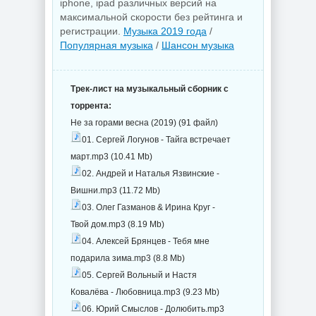
iphone, ipad различных версий на
максимальной скорости без рейтинга и
регистрации.
Музыка 2019 года
/
Популярная музыка
/
Шансон музыка
Трек-лист на музыкальный сборник с
торрента:
Не за горами весна (2019) (91 файл)
01. Сергей Логунов - Тайга встречает
март.mp3 (10.41 Mb)
02. Андрей и Наталья Язвинские -
Вишни.mp3 (11.72 Mb)
03. Олег Газманов & Ирина Круг -
Твой дом.mp3 (8.19 Mb)
04. Алексей Брянцев - Тебя мне
подарила зима.mp3 (8.8 Mb)
05. Сергей Вольный и Настя
Ковалёва - Любовница.mp3 (9.23 Mb)
06. Юрий Смыслов - Долюбить.mp3