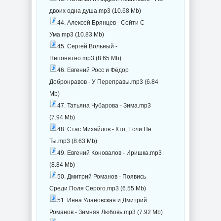
двоих одна душа.mp3 (10.68 Mb)
44. Алексей Брянцев - Сойти С
Ума.mp3 (10.83 Mb)
45. Сергей Вольный -
Непонятно.mp3 (8.65 Mb)
46. Евгений Росс и Фёдор
Добронравов - У Переправы.mp3 (6.84
Mb)
47. Татьяна Чубарова - Зима.mp3
(7.94 Mb)
48. Стас Михайлов - Кто, Если Не
Ты.mp3 (8.63 Mb)
49. Евгений Коновалов - Иришка.mp3
(8.84 Mb)
50. Дмитрий Романов - Появись
Среди Поля Серого.mp3 (6.55 Mb)
51. Инна Улановская и Дмитрий
Романов - Зимняя Любовь.mp3 (7.92 Mb)