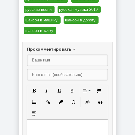
русские песни
русская музыка 2019
шансон в машину
шансон в дорогу
шансон в тачку
Прокомментировать
Полужирный
Курсив
Подчеркнутый
Зачеркнутый
Выравнивание
Нумерованный спи
Маркированный список
Вставить ссылку
Вставить защищенную ссылку
Вставить смайлик
Вставка скрытого текст
Вставка цитаты
Вставка спойлера