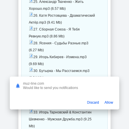
25. Александр Ткаченко - Жить
Хорошо.mp3 (6.57 Mb)
26. Катя Ростовцева - Драматический
Актёр.mp3 (9.41 Mb)
27. Сборная Союза - Я Тебя
Ревную.mp3 (8.86 Mb)
28. Ясения - Судьбы Разные.mp3
(6.27 Mb)
29. Игорь Кибирев - Измена.mp3
(9.69 Mb)
30. Бутырка - Мы Расстаемся.mp3
(8.04 Mb)
muz-line.com
31. Сборная Союза - Поменялись
Would like to send you notifications
Роли.mp3 (8.79 Mb)
32. Сергей Вольный и Анастасия
Discard
Allow
Ковалева - Треугольник.mp3 (8.77 Mb)
33. Игорь Тарновский & Константин
Шевченко - Мужская Дружба.mp3 (9.25
Mb)