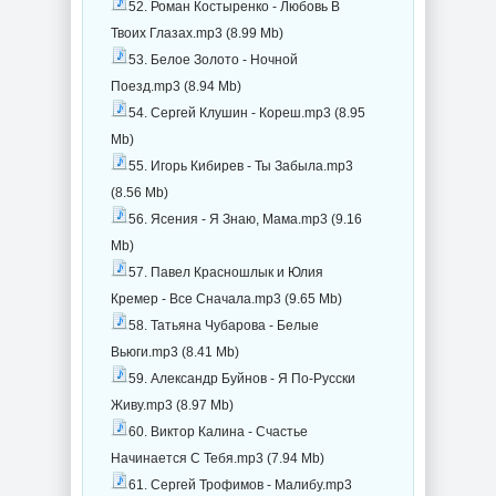
52. Роман Костыренко - Любовь В
Твоих Глазах.mp3 (8.99 Mb)
53. Белое Золото - Ночной
Поезд.mp3 (8.94 Mb)
54. Сергей Клушин - Кореш.mp3 (8.95
Mb)
55. Игорь Кибирев - Ты Забыла.mp3
(8.56 Mb)
56. Ясения - Я Знаю, Мама.mp3 (9.16
Mb)
57. Павел Красношлык и Юлия
Кремер - Все Сначала.mp3 (9.65 Mb)
58. Татьяна Чубарова - Белые
Вьюги.mp3 (8.41 Mb)
59. Александр Буйнов - Я По-Русски
Живу.mp3 (8.97 Mb)
60. Виктор Калина - Счастье
Начинается С Тебя.mp3 (7.94 Mb)
61. Сергей Трофимов - Малибу.mp3