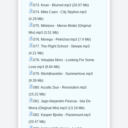
073. Koan - Blurred.mp3 (20.07 Mb)
074. Mike Caen - City Skyline.mp3
(4.29 Mb)
075. Miletone - Merve Mistel (Original
Mix).mp3 (3.51 Mb)
076. Morego - Petrichor.mp3 (7.4 Mb)
077. The Flight School - Sleepe.mp3
(4.21 Mb)
078. Voluptas Mors - Looking For Some
Love.mp3 (9.84 Mb)
079. Worldtraveller - Summerlove.mp3
(9.39 Mb)
080. Acustic Duo - Revolution.mp3
(15.22 Mb)
081. Jago Alejandro Pascua - Isla De
Mona (Original Mix).mp3 (13.19 Mb)
082. Kasper Bjorke - Paramount.mp3
(20.47 Mb)