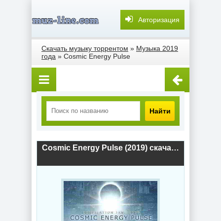
Авторизация
Скачать музыку торрентом
»
Музыка 2019
года
» Cosmic Energy Pulse
Найти
Cosmic Energy Pulse (2019) скачать торрент