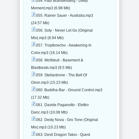
054. Paul Brandenberg - Deep
Moment.mp3 (6.98 Mb)
055. Rainer Sauer - Australia.mp3
(24.57 Mb)
056. Soty - Never Let Go (Original
Mix).mp3 (8.94 Mb)
057. Tropfenecho - Awakening In
Color.mp3 (16.14 Mb)
058. Wolfskull - Basement &
Blastbeats.mp3 (9.5 Mb)
059. Stellardrone - The Belt Of
Orion.mp3 (15.23 Mb)
060. Buddha-Bar - Ground Control.mp3
(17.32 Mb)
061. Davide Paganotto - Elettro
Danc.mp3 (10.08 Mb)
062. Desty Nova - Gro Tone (Original
Mix).mp3 (10.23 Mb)
063. Devil Dragon Tatoo - Quest