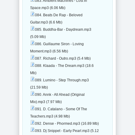
083. Ambient Machines - Lost In
Space.mp3 (6.06 Mb)
084. Beats De Rap - Beloved
Guitar.mp3 (6.6 Mb)
085. Buddha-Bar - Daydream.mp3
(5.09 Mb)
086. Guillaume Siron - Loving
Moment.mp3 (6.56 Mb)
087. Richard - Outro.mp3 (5.4 Mb)
088. Klaada - The Dream.mp3 (18.6
Mb)
089. Lumino - Step Through.mp3
(21.59 Mb)
090. Annk - All Ahead (Original
Mix).mp3 (7.97 Mb)
091. D. Catalano - Some Of The
Teachers.mp3 (4.98 Mb)
092. Dense - Phormed.mp3 (16.89 Mb)
093. Dj Snippet - Early Pearl.mp3 (5.12