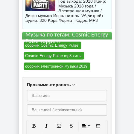
Год выхода: 2018 Жанр:
Музыка 2018 года /
Электронная музыка /
Диско музыка Исполнитель:
VA
Битрейт
аудио: 320 Kbps Формат-Кодек: MP3
Музыка по тегам: Cosmic Energy
Pulse торрент
сборник Cosmic Energy Pulse
Cosmic Energy Pulse mp3 хиты
сборник электронной музыки 2019
Прокомментировать
Полужирный
Курсив
Подчеркнутый
Зачеркнутый
Выравнивание
Нумерованный спи