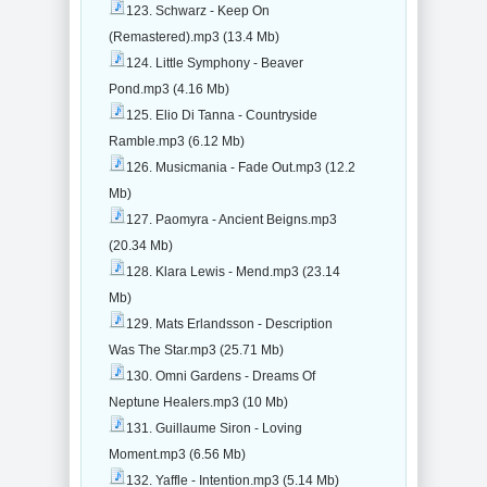
123. Schwarz - Keep On
(Remastered).mp3 (13.4 Mb)
124. Little Symphony - Beaver
Pond.mp3 (4.16 Mb)
125. Elio Di Tanna - Countryside
Ramble.mp3 (6.12 Mb)
126. Musicmania - Fade Out.mp3 (12.2
Mb)
127. Paomyra - Ancient Beigns.mp3
(20.34 Mb)
128. Klara Lewis - Mend.mp3 (23.14
Mb)
129. Mats Erlandsson - Description
Was The Star.mp3 (25.71 Mb)
130. Omni Gardens - Dreams Of
Neptune Healers.mp3 (10 Mb)
131. Guillaume Siron - Loving
Moment.mp3 (6.56 Mb)
132. Yaffle - Intention.mp3 (5.14 Mb)