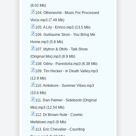
(8.02 Mb)
104. Otherworld - Music For Processed
Voice.mp3 (7.49 Mb)
105. A Lily - Enrico.mp3 (13.5 Mb)
106. Guillaume Siron - You Bring Me
Home.mp3 (5.8 Mb)
107. Mytron & Ofofo - Talk Show
(Original Mix).mp3 (8.9 Mb)
108. Odnu - Pareidolia.mp3 (6.38 Mb)
109. Tim Hecker - In Death Valley.mp3
(12.9 Mb)
110. Ambikore - Summer Vibes.mp3
(10.6 Mb)
111. Dan Palmer - Sideboob (Original
Mix).mp3 (12.54 Mb)
112. Dr Brown Note - Cosmic
Meltdown.mp3 (9 Mb)
113. Eric Chevalier - Counting