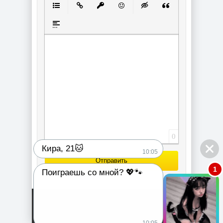
Маркированный список
Вставить ссылку
Вставить защищенную ссылку
Вставить смайлик
Вставка скрытого текст
Вставка цитаты
Вставка спойлера
0
Кира, 21🐱
10:05
Отправить
1
Поиграешь со мной? 💖🐾