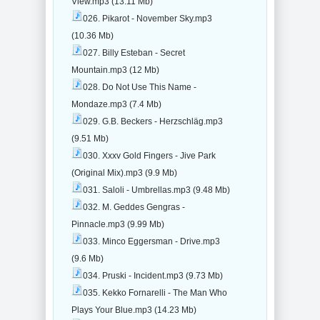
View.mp3 (13.11 Mb)
026. Pikarot - November Sky.mp3
(10.36 Mb)
027. Billy Esteban - Secret
Mountain.mp3 (12 Mb)
028. Do Not Use This Name -
Mondaze.mp3 (7.4 Mb)
029. G.B. Beckers - Herzschläg.mp3
(9.51 Mb)
030. Xxxv Gold Fingers - Jive Park
(Original Mix).mp3 (9.9 Mb)
031. Saloli - Umbrellas.mp3 (9.48 Mb)
032. M. Geddes Gengras -
Pinnacle.mp3 (9.99 Mb)
033. Minco Eggersman - Drive.mp3
(9.6 Mb)
034. Pruski - Incident.mp3 (9.73 Mb)
035. Kekko Fornarelli - The Man Who
Plays Your Blue.mp3 (14.23 Mb)