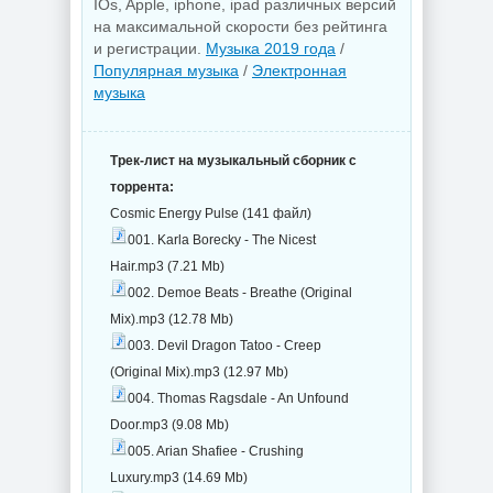
IOs, Apple, iphone, ipad различных версий
на максимальной скорости без рейтинга
и регистрации.
Музыка 2019 года
/
Популярная музыка
/
Электронная
музыка
Трек-лист на музыкальный сборник с
торрента:
Cosmic Energy Pulse (141 файл)
001. Karla Borecky - The Nicest
Hair.mp3 (7.21 Mb)
002. Demoe Beats - Breathe (Original
Mix).mp3 (12.78 Mb)
003. Devil Dragon Tatoo - Creep
(Original Mix).mp3 (12.97 Mb)
004. Thomas Ragsdale - An Unfound
Door.mp3 (9.08 Mb)
005. Arian Shafiee - Crushing
Luxury.mp3 (14.69 Mb)