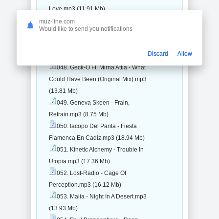
Love.mp3 (11.91 Mb)
046. Buddha-Bar - Circles (Original
muz-line.com
Would like to send you notifications
Mix).mp3 (2.05 Mb)
047. Emra Grid - The World
Discard
Allow
Simple.mp3 (7.4 Mb)
048. Geck-O Ft. Mirna Attia - What
Could Have Been (Original Mix).mp3
(13.81 Mb)
049. Geneva Skeen - Frain,
Refrain.mp3 (8.75 Mb)
050. Iacopo Del Panta - Fiesta
Flamenca En Cadiz.mp3 (18.94 Mb)
051. Kinetic Alchemy - Trouble In
Utopia.mp3 (17.36 Mb)
052. Lost-Radio - Cage Of
Perception.mp3 (16.12 Mb)
053. Maiia - Night In A Desert.mp3
(13.93 Mb)