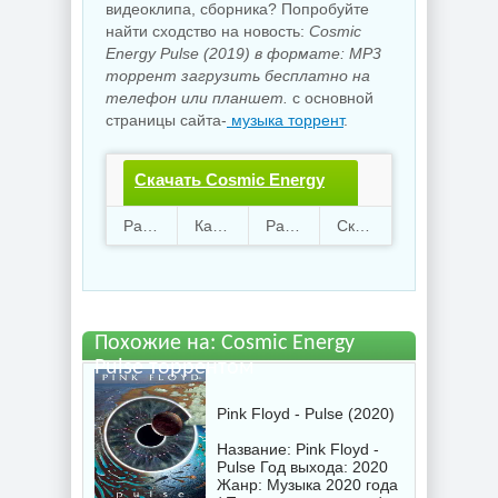
видеоклипа, сборника? Попробуйте
найти сходство на новость:
Cosmic
Energy Pulse (2019) в формате: MP3
торрент загрузить бесплатно на
телефон или планшет.
с основной
страницы сайта-
музыка торрент
.
Скачать Cosmic Energy
Pulse.torrent файл
Раздают
13
Качают
55
Размер
1.58 Gb
Скачали
1222 раз
бесплатно
Похожие на: Cosmic Energy
Pulse торрентом
Pink Floyd - Pulse (2020)
Название: Pink Floyd -
Pulse Год выхода: 2020
Жанр: Музыка 2020 года