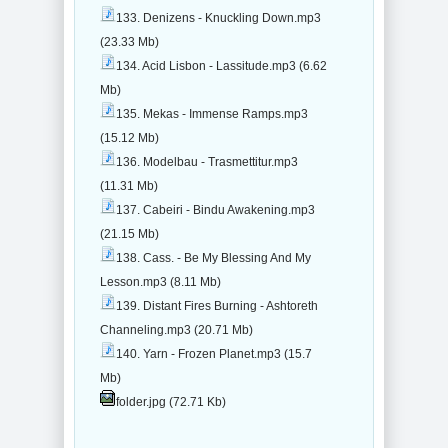
133. Denizens - Knuckling Down.mp3
(23.33 Mb)
134. Acid Lisbon - Lassitude.mp3 (6.62
Mb)
135. Mekas - Immense Ramps.mp3
(15.12 Mb)
136. Modelbau - Trasmettitur.mp3
(11.31 Mb)
137. Cabeiri - Bindu Awakening.mp3
(21.15 Mb)
138. Cass. - Be My Blessing And My
Lesson.mp3 (8.11 Mb)
139. Distant Fires Burning - Ashtoreth
Channeling.mp3 (20.71 Mb)
140. Yarn - Frozen Planet.mp3 (15.7
Mb)
folder.jpg (72.71 Kb)