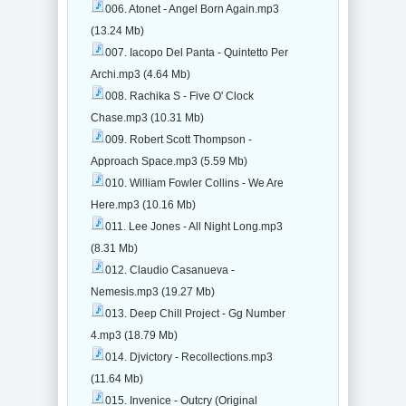
006. Atonet - Angel Born Again.mp3
(13.24 Mb)
007. Iacopo Del Panta - Quintetto Per
Archi.mp3 (4.64 Mb)
008. Rachika S - Five O' Clock
Chase.mp3 (10.31 Mb)
009. Robert Scott Thompson -
Approach Space.mp3 (5.59 Mb)
010. William Fowler Collins - We Are
Here.mp3 (10.16 Mb)
011. Lee Jones - All Night Long.mp3
(8.31 Mb)
012. Claudio Casanueva -
Nemesis.mp3 (19.27 Mb)
013. Deep Chill Project - Gg Number
4.mp3 (18.79 Mb)
014. Djvictory - Recollections.mp3
(11.64 Mb)
015. Invenice - Outcry (Original