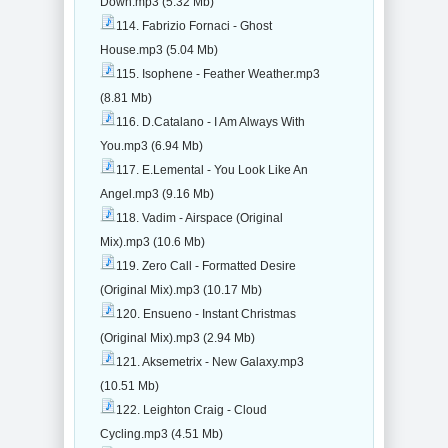
Down.mp3 (5.32 Mb)
114. Fabrizio Fornaci - Ghost
House.mp3 (5.04 Mb)
115. Isophene - Feather Weather.mp3
(8.81 Mb)
116. D.Catalano - I Am Always With
You.mp3 (6.94 Mb)
117. E.Lemental - You Look Like An
Angel.mp3 (9.16 Mb)
118. Vadim - Airspace (Original
Mix).mp3 (10.6 Mb)
119. Zero Call - Formatted Desire
(Original Mix).mp3 (10.17 Mb)
120. Ensueno - Instant Christmas
(Original Mix).mp3 (2.94 Mb)
121. Aksemetrix - New Galaxy.mp3
(10.51 Mb)
122. Leighton Craig - Cloud
Cycling.mp3 (4.51 Mb)