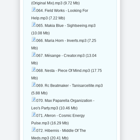
(Original Mix).mp3 (9.72 Mb)
064. Field Works - Looking For
Help.mp3 (7.22 Mb)
065. Makia Blue - Sightseeing.mp3
(10.08 Mb)
066. Maria Horn - Inverts.mp3 (7.25
Mb)
067. Mésange - Creator.mp3 (13.04
Mb)
068. Nesta - Piece Of Mind.mp3 (17.75
Mb)
069. Rc Beatmaker - Tanisarcellite.mp3
(5.88 Mb)
070. Max Paparella Organization -
Leo's Party.mp3 (10.46 Mb)
071. Aferon - Cosmic Energy
Pulse.mp3 (16.29 Mb)
072. Hibernis - Middle Of The
Meds.mp3 (20.41 Mb)