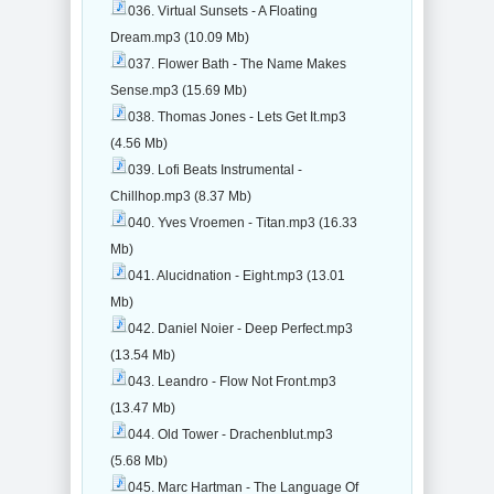
036. Virtual Sunsets - A Floating
Dream.mp3 (10.09 Mb)
037. Flower Bath - The Name Makes
Sense.mp3 (15.69 Mb)
038. Thomas Jones - Lets Get It.mp3
(4.56 Mb)
039. Lofi Beats Instrumental -
Chillhop.mp3 (8.37 Mb)
040. Yves Vroemen - Titan.mp3 (16.33
Mb)
041. Alucidnation - Eight.mp3 (13.01
Mb)
042. Daniel Noier - Deep Perfect.mp3
(13.54 Mb)
043. Leandro - Flow Not Front.mp3
(13.47 Mb)
044. Old Tower - Drachenblut.mp3
(5.68 Mb)
045. Marc Hartman - The Language Of