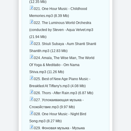
(12.35 Mb)
021. One Hour Music - Childhood
Memories.mp3 (8.39 Mb)
022. The Luminous World Orchestra
(conducted by Steven - Aqua Velvet.mp3
(21.94 Mb)
023. Shiuli Subaya - Aum Shanti Shanti
Shantih.mp3 (12.83 Mb)
024. Amala, The Wise Man, The World
Of Yoga & Meditatio - Om Nama
Shiva.mp3 (11.26 Mb)
025. Best of New Age Piano Music -
Breakfast At Tiffany's.mp3 (4.08 Mb)
026. Thors - After Rain.mp3 (6.87 Mb)
027. Успокаивающая музыка -
Спокойствие.mp3 (9.97 Mb)
028. One Hour Music - Night Bird
Song.mp3 (8.27 Mb)
029. Фоновая музыка - Mузыка