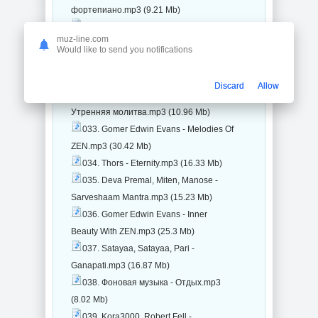
фортепиано.mp3 (9.21 Mb)
030. Сон песни - Звуки природы.mp3
muz-line.com
(9.34 Mb)
Would like to send you notifications
031. Best of New Age Piano Music -
Hideaway.mp3 (7.73 Mb)
Discard
Allow
032. Успокаивающая музыка -
Утренняя молитва.mp3 (10.96 Mb)
033. Gomer Edwin Evans - Melodies Of
ZEN.mp3 (30.42 Mb)
034. Thors - Eternity.mp3 (16.33 Mb)
035. Deva Premal, Miten, Manose -
Sarveshaam Mantra.mp3 (15.23 Mb)
036. Gomer Edwin Evans - Inner
Beauty With ZEN.mp3 (25.3 Mb)
037. Satayaa, Satayaa, Pari -
Ganapati.mp3 (16.87 Mb)
038. Фоновая музыка - Oтдых.mp3
(8.02 Mb)
039. Kora3000, Robert Fell -