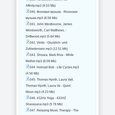
Affinity.mp3 (9.53 Mb)
040. Фоновая музыка - Японская
музыка.mp3 (8.58 Mb)
041. John Westbourne, James
Wordsworth, Carl Matthews, -
Driftwood.mp3 (5.84 Mb)
042. Vinito - Glucklich- und
Zufriedensein.mp3 (12.51 Mb)
043. Shivara, Mark Riva - White
Mother.mp3 (8.09 Mb)
044. Holroyd Bob - Life Cycles.mp3
(4.56 Mb)
045. Thomas Hjorth, Laura Vall,
Thomas Hjorth, Laura Va - Quiet
Moon.mp3 (4.23 Mb)
046. 432Hz Yoga - 432HZ
Shavasana.mp3 (5.78 Mb)
047. Relaxing Music Therapy - The