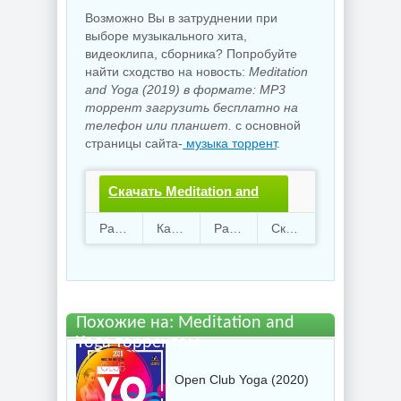
Возможно Вы в затруднении при
выборе музыкального хита,
видеоклипа, сборника? Попробуйте
найти сходство на новость:
Meditation
and Yoga (2019) в формате: MP3
торрент загрузить бесплатно на
телефон или планшет.
с основной
страницы сайта-
музыка торрент
.
Скачать Meditation and
Yoga.torrent файл
Раздают
112
Качают
84
Размер
1.05 Gb
Скачали
3728 раз
бесплатно
Похожие на: Meditation and
Yoga торрентом
Open Club Yoga (2020)