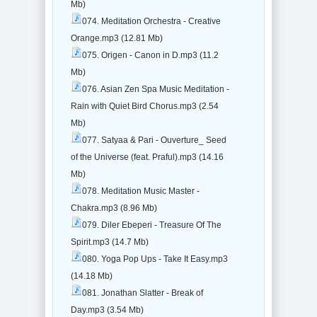
Mb)
074. Meditation Orchestra - Creative
Orange.mp3 (12.81 Mb)
075. Origen - Canon in D.mp3 (11.2
Mb)
076. Asian Zen Spa Music Meditation -
Rain with Quiet Bird Chorus.mp3 (2.54
Mb)
077. Satyaa & Pari - Ouverture_ Seed
of the Universe (feat. Praful).mp3 (14.16
Mb)
078. Meditation Music Master -
Chakra.mp3 (8.96 Mb)
079. Diler Ebeperi - Treasure Of The
Spirit.mp3 (14.7 Mb)
080. Yoga Pop Ups - Take It Easy.mp3
(14.18 Mb)
081. Jonathan Slatter - Break of
Day.mp3 (3.54 Mb)