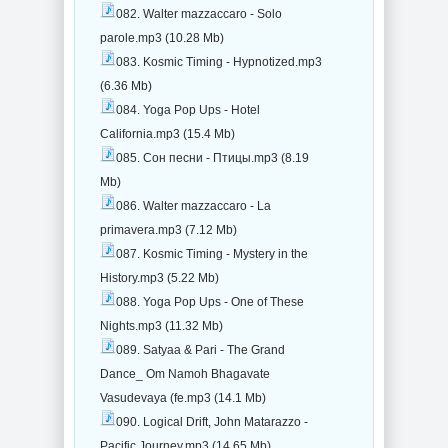
082. Walter mazzaccaro - Solo
parole.mp3 (10.28 Mb)
083. Kosmic Timing - Hypnotized.mp3
(6.36 Mb)
084. Yoga Pop Ups - Hotel
California.mp3 (15.4 Mb)
085. Сон песни - Птицы.mp3 (8.19
Mb)
086. Walter mazzaccaro - La
primavera.mp3 (7.12 Mb)
087. Kosmic Timing - Mystery in the
History.mp3 (5.22 Mb)
088. Yoga Pop Ups - One of These
Nights.mp3 (11.32 Mb)
089. Satyaa & Pari - The Grand
Dance_ Om Namoh Bhagavate
Vasudevaya (fe.mp3 (14.1 Mb)
090. Logical Drift, John Matarazzo -
Pacific Journey.mp3 (14.65 Mb)