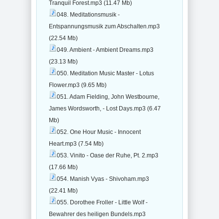
Tranquil Forest.mp3 (11.47 Mb)
048. Meditationsmusik -
Entspannungsmusik zum Abschalten.mp3
(22.54 Mb)
049. Ambient - Ambient Dreams.mp3
(23.13 Mb)
050. Meditation Music Master - Lotus
Flower.mp3 (9.65 Mb)
051. Adam Fielding, John Westbourne,
James Wordsworth, - Lost Days.mp3 (6.47
Mb)
052. One Hour Music - Innocent
Heart.mp3 (7.54 Mb)
053. Vinito - Oase der Ruhe, Pt. 2.mp3
(17.66 Mb)
054. Manish Vyas - Shivoham.mp3
(22.41 Mb)
055. Dorothee Froller - Little Wolf -
Bewahrer des heiligen Bundels.mp3