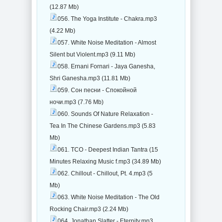
(12.87 Mb)
056. The Yoga Institute - Chakra.mp3
(4.22 Mb)
057. White Noise Meditation - Almost
Silent but Violent.mp3 (9.11 Mb)
058. Ernani Fornari - Jaya Ganesha,
Shri Ganesha.mp3 (11.81 Mb)
059. Сон песни - Спокойной
ночи.mp3 (7.76 Mb)
060. Sounds Of Nature Relaxation -
Tea In The Chinese Gardens.mp3 (5.83
Mb)
061. TCO - Deepest Indian Tantra (15
Minutes Relaxing Music f.mp3 (34.89 Mb)
062. Chillout - Chillout, Pt. 4.mp3 (5
Mb)
063. White Noise Meditation - The Old
Rocking Chair.mp3 (2.24 Mb)
064. Jonathan Slatter - Eternity.mp3