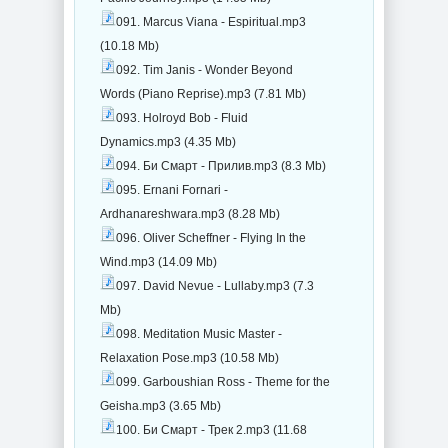
091. Marcus Viana - Espiritual.mp3
(10.18 Mb)
092. Tim Janis - Wonder Beyond
Words (Piano Reprise).mp3 (7.81 Mb)
093. Holroyd Bob - Fluid
Dynamics.mp3 (4.35 Mb)
094. Би Смарт - Прилив.mp3 (8.3 Mb)
095. Ernani Fornari -
Ardhanareshwara.mp3 (8.28 Mb)
096. Oliver Scheffner - Flying In the
Wind.mp3 (14.09 Mb)
097. David Nevue - Lullaby.mp3 (7.3
Mb)
098. Meditation Music Master -
Relaxation Pose.mp3 (10.58 Mb)
099. Garboushian Ross - Theme for the
Geisha.mp3 (3.65 Mb)
100. Би Смарт - Трек 2.mp3 (11.68