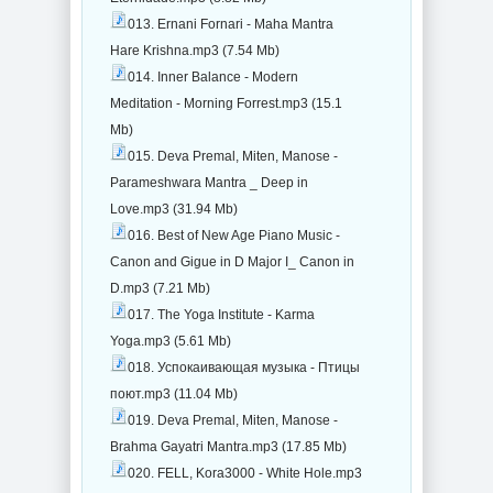
013. Ernani Fornari - Maha Mantra
Hare Krishna.mp3 (7.54 Mb)
014. Inner Balance - Modern
Meditation - Morning Forrest.mp3 (15.1
Mb)
015. Deva Premal, Miten, Manose -
Parameshwara Mantra _ Deep in
Love.mp3 (31.94 Mb)
016. Best of New Age Piano Music -
Canon and Gigue in D Major I_ Canon in
D.mp3 (7.21 Mb)
017. The Yoga Institute - Karma
Yoga.mp3 (5.61 Mb)
018. Успокаивающая музыка - Птицы
поют.mp3 (11.04 Mb)
019. Deva Premal, Miten, Manose -
Brahma Gayatri Mantra.mp3 (17.85 Mb)
020. FELL, Kora3000 - White Hole.mp3