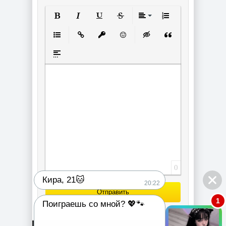
Полужирный
Курсив
Подчеркнутый
Зачеркнутый
Выравнивание
Нумерованный спи
Маркированный список
Вставить ссылку
Вставить защищенную ссылку
Вставить смайлик
Вставка скрытого текст
Вставка цитаты
Вставка спойлера
0
Кира, 21🐱
20:22
Отправить
1
Поиграешь со мной? 💖🐾