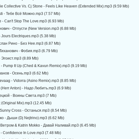
e Collective Vs. Cj Stone - Feels Like Heaven (Extended Mix).mp3 (9.59 Mb)
 Asti - Тебе Всё Можно.mp3 (7.57 Mb)
 - Can't Stop The Love.mp3 (6.93 Mb)
ович - Отпусти (New Version.mp3 (6.88 Mb)
es Jours Electriques.mp3 (5.38 Mb)
слан Рино - Без Нее.mp3 (6.87 Mb)
Тиханович - Фобия.mp3 (6.79 Mb)
- Эгоист.mp3 (8.89 Mb)
 - Pump It Up (Ched & Kavun Remix).mp3 (9.19 Mb)
анов - Осень.mp3 (6.62 Mb)
evaag - Vidorra (Asino Remix).mp3 (8.85 Mb)
 (Herr Anton) - Надо Любить.mp3 (6.9 Mb)
ецкой - Воины Света.mp3 (7 Mb)
t (Original Mix).mp3 (12.45 Mb)
 Sunny Cross - Останься.mp3 (8.54 Mb)
ко - Дыши (Dj Nejtrino).mp3 (6.62 Mb)
Ветром & Katrin Mokko - Давай Наливай.mp3 (6.45 Mb)
 - Confidence In Love.mp3 (7.48 Mb)