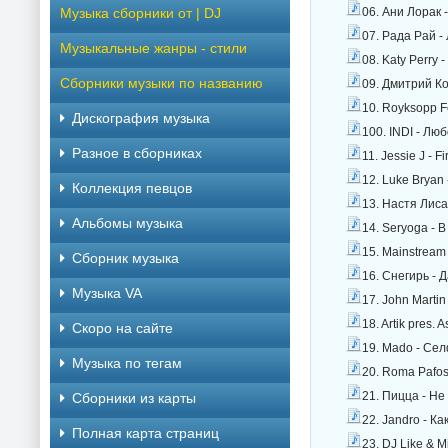
06. Ани Лорак 
Музыка сборники от | DJ
07. Рада Рай -
Музыкальные жанры - стили
08. Katy Perry 
Сборники музыки по названию
09. Дмитрий Ко
10. Royksopp F
Дискография музыка
100. INDI - Лю
Разное в сборниках
11. Jessie J - F
12. Luke Bryan 
Коллекция певцов
13. Настя Лиса
Альбомы музыка
14. Seryoga - 
15. Mainstream
Сборник музыка
16. Снегирь - 
Музыка VA
17. John Martin
18. Artik pres.
Скоро на сайте
19. Mado - Сел
Музыка по тегам
20. Roma Pafos
21. Пицца - Не
Cборники из карты
22. Jandro - К
Полная карта страниц
23. DJ Like & M