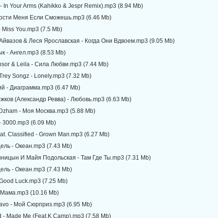
 - In Your Arms (Kahikko & Jespr Remix).mp3 (8.94 Mb)
Прости Меня Если Сможешь.mp3 (6.46 Mb)
- Miss You.mp3 (7.5 Mb)
Айвазов & Леся Ярославская - Когда Они Вдвоем.mp3 (9.05 Mb)
к - Ангел.mp3 (8.53 Mb)
nsor & Leila - Сила Любви.mp3 (7.44 Mb)
Trey Songz - Lonely.mp3 (7.32 Mb)
й - Диаграмма.mp3 (6.47 Mb)
жков (Александр Ревва) - Любовь.mp3 (6.63 Mb)
. Dzham - Моя Москва.mp3 (5.88 Mb)
- 3000.mp3 (6.09 Mb)
eat. Classified - Grown Man.mp3 (6.27 Mb)
дель - Океан.mp3 (7.43 Mb)
иницын И Майя Подольская - Там Где Ты.mp3 (7.31 Mb)
дель - Океан.mp3 (7.43 Mb)
 Good Luck.mp3 (7.25 Mb)
 Мама.mp3 (10.16 Mb)
Navo - Мой Сюрприз.mp3 (6.95 Mb)
ld - Made Me (Feat.K Camp).mp3 (7.58 Mb)