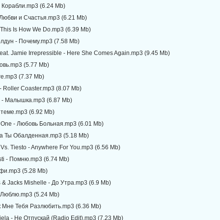
- Корабли.mp3 (6.24 Mb)
 Любви и Счастья.mp3 (6.21 Mb)
- This Is How We Do.mp3 (6.39 Mb)
лдун - Почему.mp3 (7.58 Mb)
eat. Jamie Irrepressible - Here She Comes Again.mp3 (9.45 Mb)
бовь.mp3 (5.77 Mb)
ire.mp3 (7.37 Mb)
- Roller Coaster.mp3 (8.07 Mb)
 - Малышка.mp3 (6.87 Mb)
В теме.mp3 (6.92 Mb)
 One - Любовь Больная.mp3 (6.01 Mb)
Да Ты Обалденная.mp3 (5.18 Mb)
 Vs. Tiesto - Anywhere For You.mp3 (6.56 Mb)
 Asti - Помню.mp3 (6.74 Mb)
фи.mp3 (5.28 Mb)
 & Jacks Mishelle - До Утра.mp3 (6.9 Mb)
 Люблю.mp3 (5.24 Mb)
ак Мне Тебя Разлюбить.mp3 (6.36 Mb)
iela - Не Отпускай (Radio Edit).mp3 (7.23 Mb)