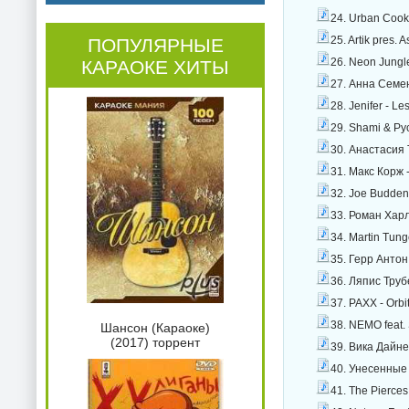
24. Urban Cooki
25. Artik pres.
ПОПУЛЯРНЫЕ
26. Neon Jungle
КАРАОКЕ ХИТЫ
27. Анна Семен
28. Jenifer - L
29. Shami & Ру
30. Анастасия 
31. Макс Корж 
32. Joe Budden
33. Роман Харл
34. Martin Tung
35. Герр Антон
36. Ляпис Труб
37. PAXX - Orbi
38. NEMO feat.
Шансон (Караоке)
(2017) торрент
39. Вика Дайне
40. Унесенные 
41. The Pierces