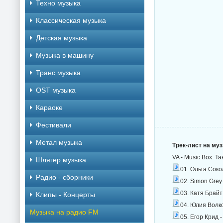
Техно музыка
Классическая музыка
Детская музыка
Музыка в машину
Транс музыка
OST музыка
Караоке
Фестивали
Метал музыка
Трек-лист на му
VA - Music Box. Т
Шлягер музыка
01. Ольга Соко
Радио - сборники
02. Simon Grey
03. Катя Брайт
Клипы - Концерты
04. Юлия Волк
Музыка на радио FM
05. Егор Крид 