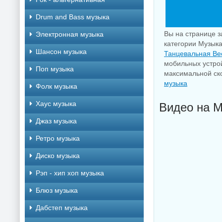
Drum and Bass музыка
Вы на странице з
Электронная музыка
категории Музыка
Шансон музыка
Танцевальная Ве
мобильных устрой
Поп музыка
максимальной ско
музыка
Фолк музыка
Хаус музыка
Видео на M
Джаз музыка
Ретро музыка
Диско музыка
Рэп - хип хоп музыка
Блюз музыка
Дабстеп музыка