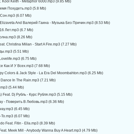
. Kool Keith - Metaphor 6000.mp3 (9.85 Mb)
ремя Похудеть.mp3 (5.8 Mb)
й Сон.mp3 (6.07 Mb)
t. Elizaveta And Валерий Гаина - Музыка Без Причин.mp3 (8.53 Mb)
 16 Лет.mp3 (6.7 Mb)
Волна.mp3 (8.26 Mb)
at. Christina Milian - Start A Fire.mp3 (7.27 Mb)
еды.mp3 (5.51 Mb)
 Lovelife.mp3 (6.75 Mb)
Все Как И У Всех.mp3 (7.68 Mb)
py Colors & Jack Style - La Era Del Moombahton.mp3 (6.25 Mb)
 - Dance In The Rain.mp3 (7.21 Mb)
o.mp3 (5.44 Mb)
а) Feat. Dj Рубль - Курс Рубля.mp3 (5.15 Mb)
lay - Поверить В Любовь.mp3 (6.36 Mb)
Away.mp3 (6.45 Mb)
е-То.mp3 (6.07 Mb)
do Feat. Fitin - Ella.mp3 (8.39 Mb)
 Feat. Meek Mill - Anybody Wanna Buy A Heart.mp3 (4.79 Mb)