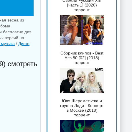
Свежий Русский Хит
[часть 1] (2020)
торрент
ная весна из
льбома
м бесплатно для
ых версий на
 музыка
/
Диско
Сборник клипов - Best
Hits 80 [02] (2018)
9) смотреть
торрент
Юля Шереметьева и
группа Леди - Концерт
в Москве (2018)
торрент