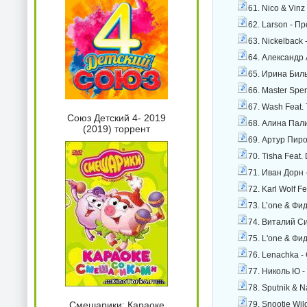
61. Nico & Vinz
62. Larson - 
63. Nickelback 
64. Александр 
65. Ирина Билы
66. Master Spe
67. Wash Feat. 
Союз Детский 4- 2019
68. Алина Пали
(2019) торрент
69. Артур Пиро
70. Tisha Feat
71. Иван Дорн 
72. Karl Wolf F
73. L’one & Фи
74. Виталий С
75. L'one & Фи
76. Lenachka -
77. Николь Ю -
78. Sputnik & 
79. Snootie Wi
Смешарики: Караоке