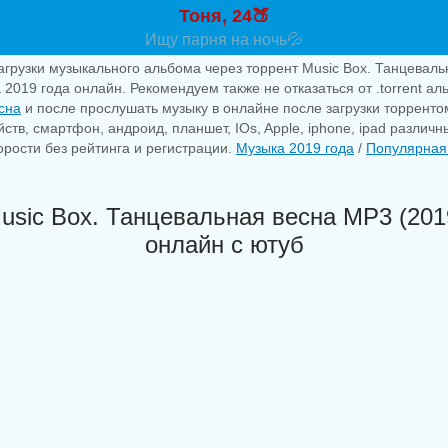
Тоня, 24🍑
Ищу парня на ночь💦
агрузки музыкального альбома через торрент Music Box. Танцеваль
 2019 года онлайн. Рекомендуем также не отказаться от .torrent а
сна
и после прослушать музыку в онлайне после загрузки торренто
ств, смартфон, андроид, планшет, IOs, Apple, iphone, ipad различн
рости без рейтинга и регистрации.
Музыка 2019 года
/
Популярная
usic Box. Танцевальная весна MP3 (201
онлайн с ютуб