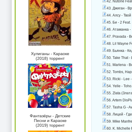
42. Nutone Feat
43. Джиган - В
44. Алсу - Тво
45. Би - 2 Fea
46. Атаманка -
47. Pravada - 
48. Lil Wayne Fe
49. Бьянка - К
Хулиганы - Караоке
50. Take That -
(2018) торрент
51. Marlena - 
52. Tombs, Hap
53. Ricki - Lee
54. Yelle - Toh
55. Zlata (Злат
56. Artem DisP
57. Tasha G - 
58. Лицей - Гд
Фантазёры - Детские
Песни и Караоке
59. Mike Manfre
(2019) торрент
60. K. Michelle