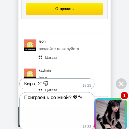
Отправить
leon
раздайте пожалуйста
Цитата
kadmin
leon
,
раздается
Кира, 21🐱
18:23
Цитата
1
Поиграешь со мной? 💖🐾
18:23