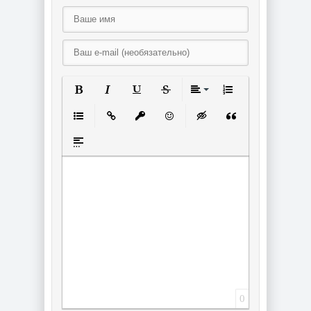
Полужирный
Курсив
Подчеркнутый
Зачеркнутый
Выравнивание
Нумерованный спи
Маркированный список
Вставить ссылку
Вставить защищенную ссылку
Вставить смайлик
Вставка скрытого текст
Вставка цитаты
Вставка спойлера
0