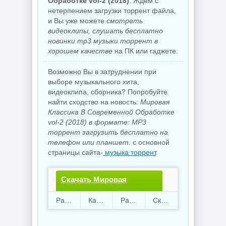
Обработке vol-2 (2018)
. Ждем с
нетерпением загрузки торрент файла,
и Вы уже можете
смотреть
видеоклипы, слушать бесплатно
новинки mp3 музыки торрент в
хорошем качестве
на ПК или гаджете.
Возможно Вы в затруднении при
выборе музыкального хита,
видеоклипа, сборника? Попробуйте
найти сходство на новость:
Мировая
Классика В Современной Обработке
vol-2 (2018) в формате: MP3
торрент загрузить бесплатно на
телефон или планшет.
с основной
страницы сайта-
музыка торрент
.
Скачать Мировая
Классика В Современной
Раздают
41
Качают
80
Размер
664.74 Mb
Скачали
3859 раз
Обработке vol-2.torrent