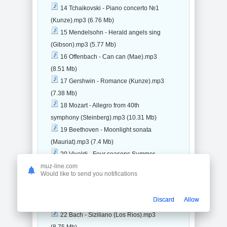
14 Tchaikovski - Piano concerto №1
(Kunze).mp3 (6.76 Mb)
15 Mendelsohn - Herald angels sing
(Gibson).mp3 (5.77 Mb)
16 Offenbach - Can can (Mae).mp3
(8.51 Mb)
17 Gershwin - Romance (Kunze).mp3
(7.38 Mb)
18 Mozart - Allegro from 40th
symphony (Steinberg).mp3 (10.31 Mb)
19 Beethoven - Moonlight sonata
(Mauriat).mp3 (7.4 Mb)
20 Vivaldi - Four seasons Summer
Tempo impentuoso destate re-edit vers.
muz-line.com
Would like to send you notifications
(Mae).mp3 (8.59 Mb)
21 Bizet - Carmen (Last).mp3 (5.19
Discard
Allow
Mb)
22 Bach - Siziliano (Los Rios).mp3