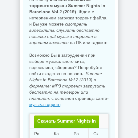
торрентом музон Summer Nights In
Barcelona Vol.2 (2019)
. Ждем с
нетерпением загрузки торрент файла,
и Вы уже можете
смотреть
видеоклипы, слушать бесплатно
новинки mp3 музыки торрент в
хорошем качестве
на ПК или гаджете.
Возможно Вы в затруднении при
выборе музыкального хита,
видеоклипа, сборника? Попробуйте
найти сходство на новость:
Summer
Nights In Barcelona Vol.2 (2019) в
формате: MP3 торрент загрузить
бесплатно на телефон или
планшет.
с основной страницы сайта-
музыка торрент
.
Скачать Summer Nights In
Barcelona Vol.2.torrent
Раздают
106
Качают
72
Размер
289.14 Mb
Скачали
711 раз