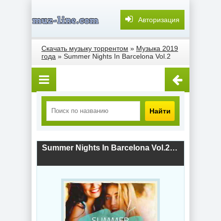
Авторизация
Скачать музыку торрентом
»
Музыка 2019
года
» Summer Nights In Barcelona Vol.2
Найти
Summer Nights In Barcelona Vol.2 (2019) скачать торрент