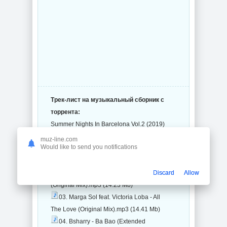
Трек-лист на музыкальный сборник с
торрента:
Summer Nights In Barcelona Vol.2 (2019)
(26 файлов)
muz-line.com
Would like to send you notifications
01. Luc Forlorn - All Our Memories
(Original Mix).mp3 (17.94 Mb)
02. Monodeluxe - Wake Me Up
Discard
Allow
(Original Mix).mp3 (14.23 Mb)
03. Marga Sol feat. Victoria Loba - All
The Love (Original Mix).mp3 (14.41 Mb)
04. Bsharry - Ba Bao (Extended