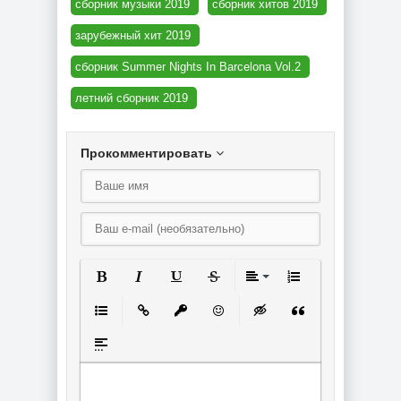
сборник музыки 2019
сборник хитов 2019
зарубежный хит 2019
сборник Summer Nights In Barcelona Vol.2
летний сборник 2019
Прокомментировать
Полужирный
Курсив
Подчеркнутый
Зачеркнутый
Выравнивание
Нумерованный спи
Маркированный список
Вставить ссылку
Вставить защищенную ссылку
Вставить смайлик
Вставка скрытого текст
Вставка цитаты
Вставка спойлера