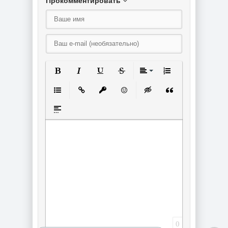
Прокомментировать
Полужирный
Курсив
Подчеркнутый
Зачеркнутый
Выравнивание
Нумерованный спи
Маркированный список
Вставить ссылку
Вставить защищенную ссылку
Вставить смайлик
Вставка скрытого текст
Вставка цитаты
Вставка спойлера
0