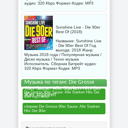
аудио: 320 Kbps Формат-Кодек: MP3
Sunshine Live - Die 90er
Best Of (2018)
Название: Sunshine Live
- Die 90er Best Of Год
выхода: 2018 Жанр:
Музыка 2018 года / Популярная музыка /
Диско музыка / Техно музыка
Исполнитель:
Сборник
Битрейт аудио:
320 Kbps Формат-Кодек: MP3
Музыка по тегам: Die Grosse
90er Sause: Alle Starken Hits Der
Die Grosse 90er Sause: Alle Starken Hits Der
90er торрент
90er mp3 хиты
сборник Die Grosse 90er Sause: Alle Starken
Hits Der 90er