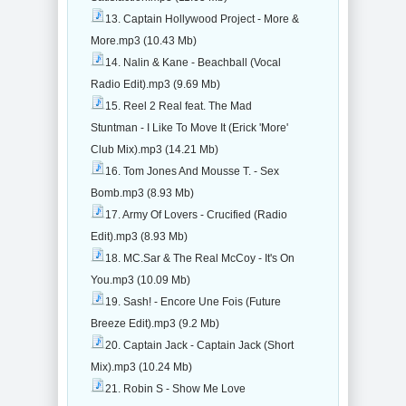
13. Captain Hollywood Project - More &
More.mp3 (10.43 Mb)
14. Nalin & Kane - Beachball (Vocal
Radio Edit).mp3 (9.69 Mb)
15. Reel 2 Real feat. The Mad
Stuntman - I Like To Move It (Erick 'More'
Club Mix).mp3 (14.21 Mb)
16. Tom Jones And Mousse T. - Sex
Bomb.mp3 (8.93 Mb)
17. Army Of Lovers - Crucified (Radio
Edit).mp3 (8.93 Mb)
18. MC.Sar & The Real McCoy - It's On
You.mp3 (10.09 Mb)
19. Sash! - Encore Une Fois (Future
Breeze Edit).mp3 (9.2 Mb)
20. Captain Jack - Captain Jack (Short
Mix).mp3 (10.24 Mb)
21. Robin S - Show Me Love