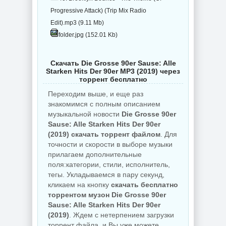
Progressive Attack) (Trip Mix Radio
Edit).mp3 (9.11 Mb)
folder.jpg (152.01 Kb)
Скачать Die Grosse 90er Sause: Alle
Starken Hits Der 90er MP3 (2019) через
торрент бесплатно
Переходим выше, и еще раз
знакомимся с полным описанием
музыкальной новости
Die Grosse 90er
Sause: Alle Starken Hits Der 90er
(2019) скачать торрент файлом
. Для
точности и скорости в выборе музыки
прилагаем дополнительные
поля:категории, стили, исполнитель,
тегы. Укладываемся в пару секунд,
кликаем на кнопку
скачать бесплатно
торрентом музон Die Grosse 90er
Sause: Alle Starken Hits Der 90er
(2019)
. Ждем с нетерпением загрузки
торрент файла, и Вы уже можете