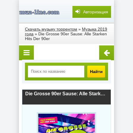
Авторизация
Скачать музыку торрентом
»
Музыка 2019
года
» Die Grosse 90er Sause: Alle Starken
Hits Der 90er
Найти
Die Grosse 90er Sause: Alle Starken Hits Der 90er (2019) скачать торрент