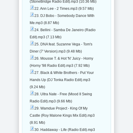
(StoneBridge Radio Edit).mp3 (10.36 Mb)
22. Ann Lee - 2 Times.mp3 (9.57 Mb)
23. DJ Bobo - Somebody Dance With
Me.mp3 (8.87 Mb)
24. Bellini - Samba De Janeiro (Radio
Edit).mp3 (7.13 Mb)
25. DNA feat. Suzanne Vega - Tom's
Diner (7' Version).mp3 (9.48 Mb)
26. Mousse T. & Hot 'N' Juicy - Horny
(Horny '98 Radio Edit).mp3 (7.92 Mb)
27. Black & White Brothers - Put Your
Hands Up (DJ Tonka Radio Edit).mp3
(9.24 Mb)
28. Ultra Nate - Free (Mood II Swing
Radio Edit).mp3 (9.66 Mb)
29. Wamdue Project - King Of My
Castle (Roy Malone Kings Mix Edit).mp3
(8.91 Mb)
30. Haddaway - Life (Radio Edit).mp3