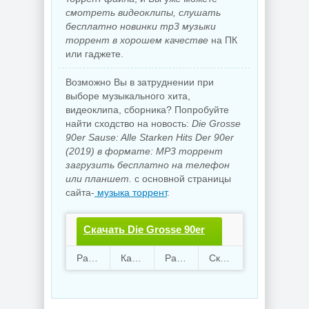
смотреть видеоклипы, слушать
бесплатно новинки mp3 музыки
торрент в хорошем качестве
на ПК
или гаджете.
Возможно Вы в затруднении при
выборе музыкального хита,
видеоклипа, сборника? Попробуйте
найти сходство на новость:
Die Grosse
90er Sause: Alle Starken Hits Der 90er
(2019) в формате: MP3 торрент
загрузить бесплатно на телефон
или планшет.
с основной страницы
сайта-
музыка торрент
.
Скачать Die Grosse 90er
Sause: Alle Starken Hits
Раздают
72
Качают
52
Размер
392.82 Mb
Скачали
893 раз
Der 90er.torrent файл
бесплатно