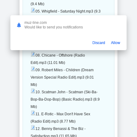
(9.4 Mb)
05. Whigfield - Saturday Night.mp3 (9.3
Mb)
muz-line.com
06. Gigi D'Agostino - L'amour Toujours
Would like to send you notifications
(Small Mix).mp3 (9.99 Mb)
07. Rednex - Cotton Eye Joe.mp3 (8.16
Discard
Allow
Mb)
08. Chicane - Offshore (Radio
Edit).mp3 (11.01 Mb)
09. Robert Miles - Children (Dream
Version Special Radio Edit).mp3 (9.01
Mb)
10. Scatman John - Scatman (Ski-Ba-
Bop-Ba-Dop-Bop) (Basic Radio).mp3 (8.9
Mb)
11. E-Rotic - Max Don't Have Sex
(Radio Edit).mp3 (8.77 Mb)
12. Benny Benassi & The Biz -
Satisfaction.mp3 (11.65 Mb)