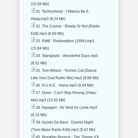
(10.58 Mb)
31. Technohead - I Wanna Be A
Hippy.mp3 (8.24 Mb)
32. The Course - Ready Or Not (Radio
Edit).mp3 (8.69 Mb)
33. RMB - Redemption (1994).mp3
(15.84 Mb)
34. Starsplash - Wonderful Days.mp3
(8.02 Mb)
35. Tom Wilson - Techno Cat (Dance
Like Your Dad Radio Mix).mp3 (9.88 Mb)
36. N.U.K.E. - Nana.mp3 (9.44 Mb)
37. Dune - Can't Stop Raving (Video
Mix).mp3 (15.62 Mb)
38. Aquagen - Ihr Seid So Leise.mp3
(9.15 Mb)
39. Azzido Da Bass - Dooms Night
(Timo Maas Radio Edit).mp3 (9.42 Mb)
40. Brooklyn Bounce - The Theme (Of