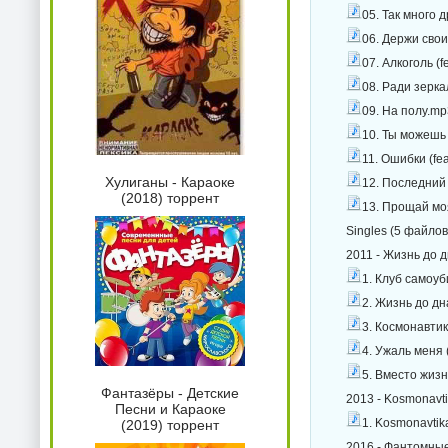
05. Так много 
06. Держи свои
07. Алкоголь (f
08. Ради зерка
09. На полу.mp
10. Ты можешь 
11. Ошибки (fe
Хулиганы - Караоке
12. Последний
(2018) торрент
13. Прощай моя
Singles (5 файлов
2011 - Жизнь до д
1. Клуб самоуб
2. Жизнь до дн
3. Космонавтик
4. Ужаль меня 
5. Вместо жизн
Фантазёры - Детские
2013 - Kosmonavti
Песни и Караоке
1. Kosmonavtik
(2019) торрент
2016 - Фантомные