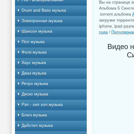
Вы на странице з
Альбома 5 Сингло
Drum and Bass музыка
.torrent альбома
загрузки торрент
Электронная музыка
iphone, ipad раз
Шансон музыка
года
/
Популярна
Поп музыка
Видео н
Фолк музыка
С
Хаус музыка
Джаз музыка
Ретро музыка
Диско музыка
Рэп - хип хоп музыка
Блюз музыка
Дабстеп музыка