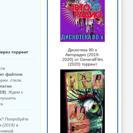
Дискотека 80-х
через торрент
Авторадио (2019-
2020) от GeneralFilm
(2020) торрент
сти
ент файлом
.
рии, стили,
платно
19)
. Ждем с
слушать
е.
ка? Попробуйте
 (2019) в
новной