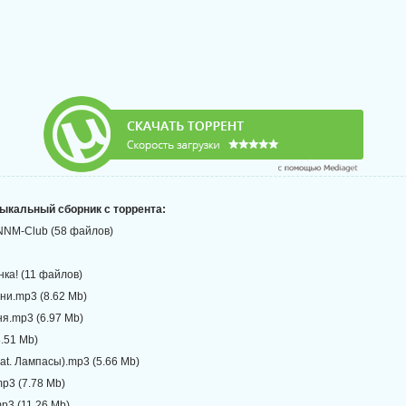
зыкальный сборник с торрента:
NM-Club (58 файлов)
нка! (11 файлов)
ни.mp3 (8.62 Mb)
ня.mp3 (6.97 Mb)
8.51 Mb)
eat. Лампасы).mp3 (5.66 Mb)
mp3 (7.78 Mb)
p3 (11.26 Mb)