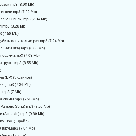
друзей.mp3 (8.98 Mb)
 мысли.mp3 (7.23 Mb)
eat. VJ Chuck).mp3 (7.04 Mb)
л.mp3 (8.28 Mb)
3 (7.58 Mb)
убить меня только раз.mp3 (7.24 Mb)
at. Батишта).mp3 (6.68 Mb)
 поцелуй.mp3 (7.03 Mb)
 грусть.mp3 (8.55 Mb)
)
на (EP) (5 файлов)
ийц.mp3 (7.36 Mb)
а.mp3 (7 Mb)
а любви.mp3 (7.98 Mb)
(Vampire Song).mp3 (8.07 Mb)
и (Acoustic).mp3 (9.89 Mb)
ka lubvi (1 файл)
a lubvi.mp3 (7.84 Mb)
 боли (1 файл)