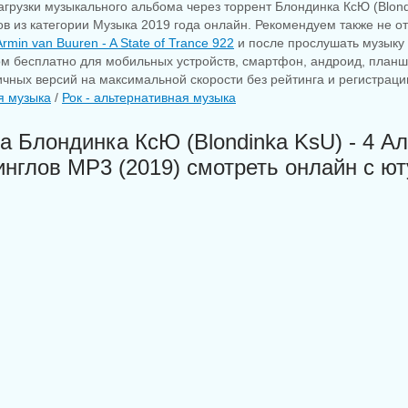
агрузки музыкального альбома через торрент Блондинка КсЮ (Blond
в из категории Музыка 2019 года онлайн. Рекомендуем также не от
Armin van Buuren - A State of Trance 922
и после прослушать музыку 
ом бесплатно для мобильных устройств, смартфон, андроид, планшет
личных версий на максимальной скорости без рейтинга и регистраци
я музыка
/
Рок - альтернативная музыка
а Блондинка КсЮ (Blondinka KsU) - 4 А
инглов MP3 (2019) смотреть онлайн с ют