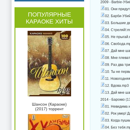
2009 - Barbie-Уб
01. Они придут
ПОПУЛЯРНЫЕ
02. Барби-Уби
КАРАОКЕ ХИТЫ
03. Большие де
04. Стреляй!.m
05. Не прыгай.
06. Свобода.mp
07. Дай мне ша
08. Мне плеват
09. Раз два тр
10. Ты не перв
11. Новогодняя
12. Вдова.mp3 
13. Дай мне ша
2014 - Барокко (1
Шансон (Караоке)
01. Невидима и 
(2017) торрент
02. Рок умер! 
03. Когда пушк
04. Без тебя.m