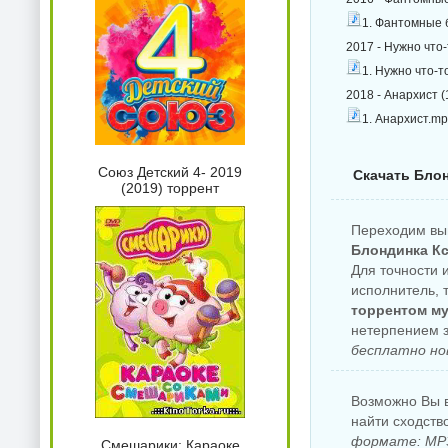
1. Фантомные 
2017 - Нужно что-
1. Нужно что-т
2018 - Анархист (
1. Анархист.mp
Союз Детский 4- 2019
Скачать Блон
(2019) торрент
Переходим вы
Блондинка Кс
Для точности 
исполнитель, 
торрентом му
нетерпением з
бесплатно но
Возможно Вы в
найти сходств
формате: MP3
Смешарики: Караоке