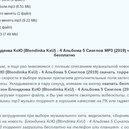
боли.mp3 (6.51 Mb)
то менять (1 файл)
о менять.mp3 (9.22 Mb)
1 файл)
3 (7.49 Mb)
динка КсЮ (Blondinka KsU) - 4 Альбома 5 Синглов MP3 (2019) 
бесплатно
ше, и еще раз знакомимся с полным описанием музыкальной ново
Ю (Blondinka KsU) - 4 Альбома 5 Синглов (2019) скачать торр
и скорости в выборе музыки прилагаем дополнительные поля:катего
тегы. Укладываемся в пару секунд, кликаем на кнопку
скачать бес
зон Блондинка КсЮ (Blondinka KsU) - 4 Альбома 5 Синглов (20
агрузки торрент файла, и Вы уже можете
смотреть видеоклипы, 
винки mp3 музыки торрент в хорошем качестве
на ПК или гаджет
 затруднении при выборе музыкального хита, видеоклипа, сборни
о на новость:
Блондинка КсЮ (Blondinka KsU) - 4 Альбома 5 Синглов
 торрент загрузить бесплатно на телефон или планшет.
с ос