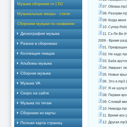
Музыка сборники от | DJ
07. Облака.mp3
Музыкальные жанры - стили
08. Разорви.mp
09. Когда меня
Сборники музыки по названию
10. Супер-Робо
Дискография музыка
11. Сэ-Ля-Ви (
2006 - Время раз
Разное в сборниках
01. Превращен
Коллекция певцов
02. Не надо пр
03. Баба круто
Альбомы музыка
04. Умирает л
Сборник музыка
05. Новые крыл
06. Это я.mp3 
Музыка VA
07. Я не шучу.
Скоро на сайте
08. Первая кро
09. Сломай ме
Музыка по тегам
10. Никогда.mp
Cборники из карты
11. Время все 
12. Другая.mp3
Полная карта страниц