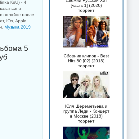
Свежий Русский Хит
inka KsU) - 4
[часть 1] (2020)
казаться от
торрент
в онлайне после
, IOs, Apple,
и.
Музыка 2019
льбома 5
уб
Сборник клипов - Best
Hits 80 [02] (2018)
торрент
Юля Шереметьева и
группа Леди - Концерт
в Москве (2018)
торрент