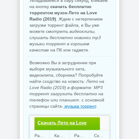
Укладываемся в пару секунд, кликаем
на кнопку
скачать бесплатно
торрентом музон Лето на Love
Radio (2019)
. Ждем с нетерпением
загрузки торрент файла, и Вы уже
можете
смотреть видеоклипы,
слушать бесплатно новинки mp3
музыки торрент в хорошем
качестве
на ПК или гаджете.
Возможно Вы в затруднении при
выборе музыкального хита,
видеоклипа, сборника? Попробуйте
найти сходство на новость:
Лето на
Love Radio (2019) в формате: MP3
торрент загрузить бесплатно на
телефон или планшет.
с основной
страницы сайта-
музыка торрент
.
Скачать Лето на Love
Radio.torrent файл
Раздают
64
Качают
10
Размер
144.51 Mb
Скачали
3687 раз