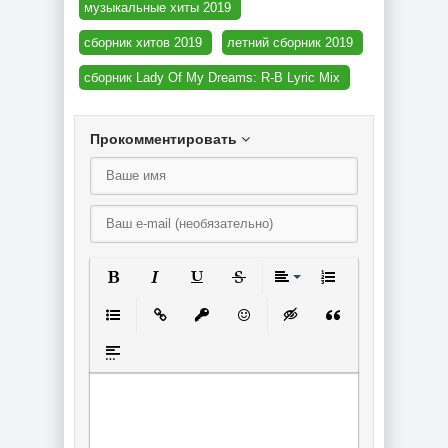
музыкальные хиты 2019
сборник хитов 2019
летний сборник 2019
сборник Lady Of My Dreams: R-B Lyric Mix
Прокомментировать
Полужирный
Курсив
Подчеркнутый
Зачеркнутый
Выравнивание
Нумерованный спи
Маркированный список
Вставить ссылку
Вставить защищенную ссылку
Вставить смайлик
Вставка скрытого текст
Вставка цитаты
Вставка спойлера