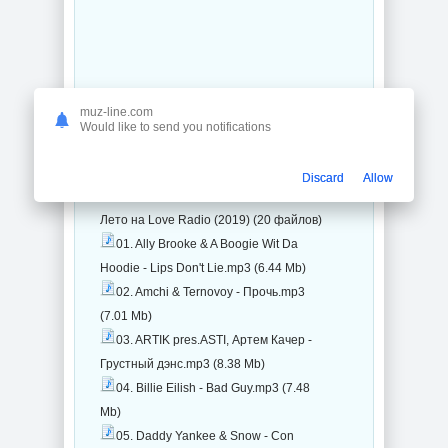
muz-line.com
Would like to send you notifications
Трек-лист на музыкальный сборник с
Discard
Allow
торрента:
Лето на Love Radio (2019) (20 файлов)
01. Ally Brooke & A Boogie Wit Da
Hoodie - Lips Don't Lie.mp3 (6.44 Mb)
02. Amchi & Ternovoy - Прочь.mp3
(7.01 Mb)
03. ARTIK pres.ASTI, Артем Качер -
Грустный дэнс.mp3 (8.38 Mb)
04. Billie Eilish - Bad Guy.mp3 (7.48
Mb)
05. Daddy Yankee & Snow - Con