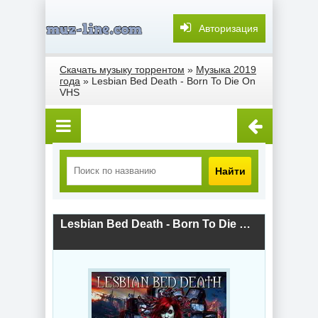
Авторизация
Скачать музыку торрентом
»
Музыка 2019
года
» Lesbian Bed Death - Born To Die On
VHS
Найти
Lesbian Bed Death - Born To Die On VHS (2019) скачать торрент