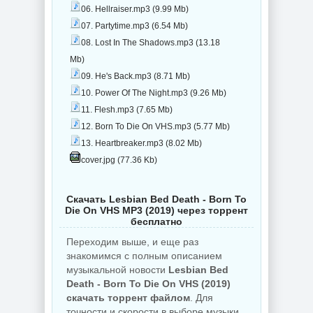
06. Hellraiser.mp3 (9.99 Mb)
07. Partytime.mp3 (6.54 Mb)
08. Lost In The Shadows.mp3 (13.18
Mb)
09. He's Back.mp3 (8.71 Mb)
10. Power Of The Night.mp3 (9.26 Mb)
11. Flesh.mp3 (7.65 Mb)
12. Born To Die On VHS.mp3 (5.77 Mb)
13. Heartbreaker.mp3 (8.02 Mb)
cover.jpg (77.36 Kb)
Скачать Lesbian Bed Death - Born To
Die On VHS MP3 (2019) через торрент
бесплатно
Переходим выше, и еще раз
знакомимся с полным описанием
музыкальной новости
Lesbian Bed
Death - Born To Die On VHS (2019)
скачать торрент файлом
. Для
точности и скорости в выборе музыки