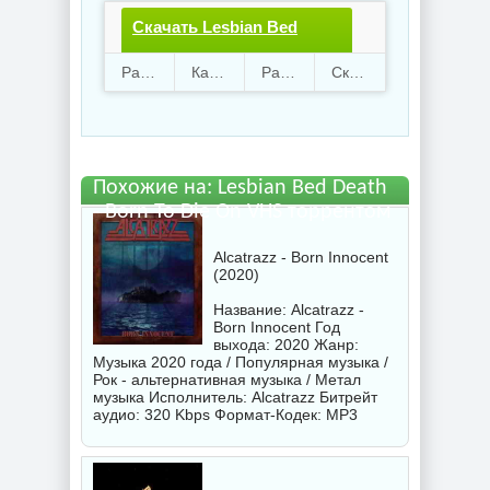
Скачать Lesbian Bed
Death - Born To Die On
Раздают
81
Качают
82
Размер
112.79 Mb
Скачали
2480 раз
VHS.torrent файл
бесплатно
Похожие на: Lesbian Bed Death
- Born To Die On VHS торрентом
Alcatrazz - Born Innocent
(2020)
Название: Alcatrazz -
Born Innocent Год
выхода: 2020 Жанр:
Музыка 2020 года / Популярная музыка /
Рок - альтернативная музыка / Метал
музыка Исполнитель:
Alcatrazz
Битрейт
аудио: 320 Kbps Формат-Кодек: MP3