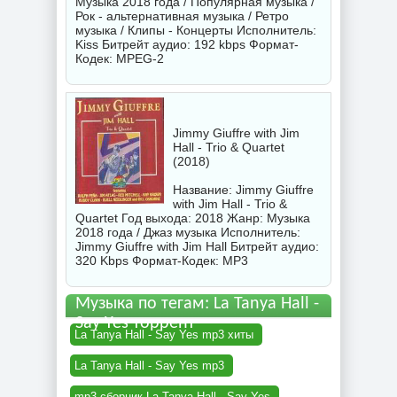
Музыка 2018 года / Популярная музыка /
Рок - альтернативная музыка / Ретро
музыка / Клипы - Концерты Исполнитель:
Kiss
Битрейт аудио: 192 kbps Формат-
Кодек: MPEG-2
Jimmy Giuffre with Jim
Hall - Trio & Quartet
(2018)
Название: Jimmy Giuffre
with Jim Hall - Trio &
Quartet Год выхода: 2018 Жанр: Музыка
2018 года / Джаз музыка Исполнитель:
Jimmy Giuffre with Jim Hall
Битрейт аудио:
320 Kbps Формат-Кодек: MP3
Музыка по тегам: La Tanya Hall -
Say Yes торрент
La Tanya Hall - Say Yes mp3 хиты
La Tanya Hall - Say Yes mp3
mp3 сборник La Tanya Hall - Say Yes