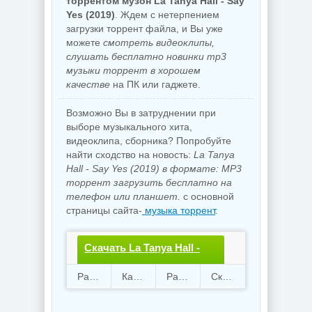
торрентом музон La Tanya Hall - Say
Yes (2019)
. Ждем с нетерпением
загрузки торрент файла, и Вы уже
можете
смотреть видеоклипы,
слушать бесплатно новинки mp3
музыки торрент в хорошем
качестве
на ПК или гаджете.
Возможно Вы в затруднении при
выборе музыкального хита,
видеоклипа, сборника? Попробуйте
найти сходство на новость:
La Tanya
Hall - Say Yes (2019) в формате: MP3
торрент загрузить бесплатно на
телефон или планшет.
с основной
страницы сайта-
музыка торрент
.
Скачать La Tanya Hall -
Say Yes.torrent файл
Раздают
98
Качают
38
Размер
135.51 Mb
Скачали
2003 раз
бесплатно