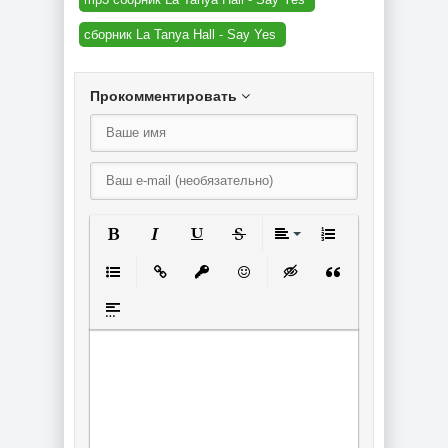
сборник La Tanya Hall - Say Yes
Прокомментировать
Полужирный
Курсив
Подчеркнутый
Зачеркнутый
Выравнивание
Нумерованный спи
Маркированный список
Вставить ссылку
Вставить защищенную ссылку
Вставить смайлик
Вставка скрытого текст
Вставка цитаты
Вставка спойлера