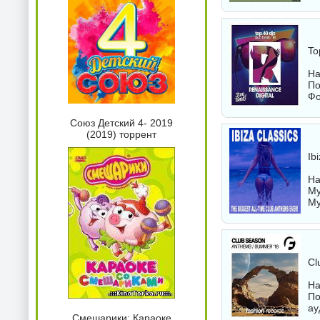
To
На
По
Фо
Союз Детский 4- 2019
(2019) торрент
Ib
На
Му
Му
Cl
На
По
ау
Смешарики: Караоке