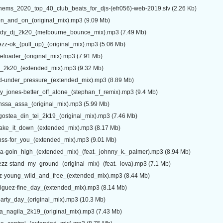
ems_2020_top_40_club_beats_for_djs-(efr056)-web-2019.sfv (2.26 Kb)
-on_and_on_(original_mix).mp3 (9.09 Mb)
ddy_dj_2k20_(melbourne_bounce_mix).mp3 (7.49 Mb)
zz-ok_(pull_up)_(original_mix).mp3 (5.06 Mb)
eloader_(original_mix).mp3 (7.91 Mb)
go_2k20_(extended_mix).mp3 (9.32 Mb)
-under_pressure_(extended_mix).mp3 (8.89 Mb)
_jones-better_off_alone_(stephan_f_remix).mp3 (9.4 Mb)
inssa_assa_(original_mix).mp3 (5.99 Mb)
gostea_din_tei_2k19_(original_mix).mp3 (7.46 Mb)
shake_it_down_(extended_mix).mp3 (8.17 Mb)
ss-for_you_(extended_mix).mp3 (9.01 Mb)
a-goin_high_(extended_mix)_(feat._johnny_k._palmer).mp3 (8.94 Mb)
ezz-stand_my_ground_(original_mix)_(feat._lova).mp3 (7.1 Mb)
wz-young_wild_and_free_(extended_mix).mp3 (8.44 Mb)
riguez-fine_day_(extended_mix).mp3 (8.14 Mb)
party_day_(original_mix).mp3 (10.3 Mb)
a_nagila_2k19_(original_mix).mp3 (7.43 Mb)