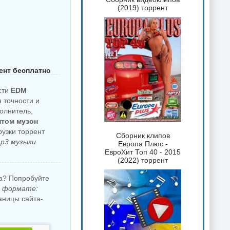
(2019) торрент
рент бесплатно
сти
EDM
я точности и
олнитель,
нтом музон
рузки торрент
Сборник клипов
p3 музыки
Европа Плюс -
ЕвроХит Топ 40 - 2015
(2022) торрент
ка? Попробуйте
 в формате:
аницы сайта-