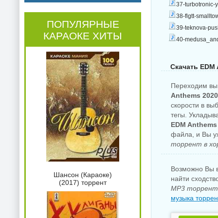
37-turbotronic
38-flgtt-small
ПОПУЛЯРНЫЕ
39-teknova-pu
КАРАОКЕ ХИТЫ
40-medusa_and_
Скачать EDM A
Переходим вы
Anthems 2020
скорости в вы
тегы. Укладыв
EDM Anthems 2
файла, и Вы 
торрент в хо
Возможно Вы в
Шансон (Караоке)
найти сходств
(2017) торрент
MP3 торрент 
музыка торрен