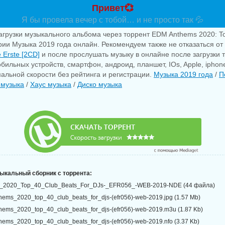
Привет💞
Я бы провела вечер с тобой… и не просто так 💦
агрузки музыкального альбома через торрент EDM Anthems 2020: To
ории Музыка 2019 года онлайн. Рекомендуем также не отказаться от 
 Erste [2CD]
и после прослушать музыку в онлайне после загрузки 
бильных устройств, смартфон, андроид, планшет, IOs, Apple, iphon
альной скорости без рейтинга и регистрации.
Музыка 2019 года
/
П
 музыка
/
Хаус музыка
/
Диско музыка
зыкальный сборник с торрента:
2020_Top_40_Club_Beats_For_DJs-_EFR056_-WEB-2019-NDE (44 файла)
ems_2020_top_40_club_beats_for_djs-(efr056)-web-2019.jpg (1.57 Mb)
ems_2020_top_40_club_beats_for_djs-(efr056)-web-2019.m3u (1.87 Kb)
ems_2020_top_40_club_beats_for_djs-(efr056)-web-2019.nfo (3.37 Kb)