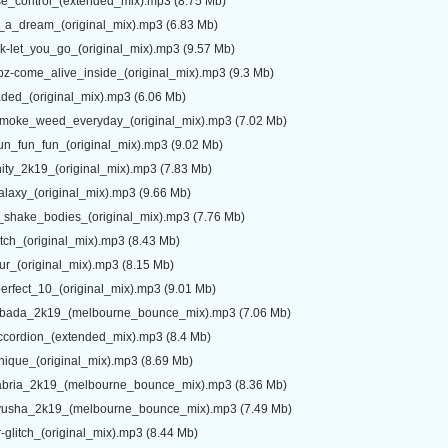
ose_control_(extended_mix).mp3 (8.75 Mb)
s_a_dream_(original_mix).mp3 (6.83 Mb)
-let_you_go_(original_mix).mp3 (9.57 Mb)
z-come_alive_inside_(original_mix).mp3 (9.3 Mb)
ded_(original_mix).mp3 (6.06 Mb)
smoke_weed_everyday_(original_mix).mp3 (7.02 Mb)
fun_fun_fun_(original_mix).mp3 (9.02 Mb)
nity_2k19_(original_mix).mp3 (7.83 Mb)
alaxy_(original_mix).mp3 (9.66 Mb)
s_shake_bodies_(original_mix).mp3 (7.76 Mb)
tch_(original_mix).mp3 (8.43 Mb)
ur_(original_mix).mp3 (8.15 Mb)
perfect_10_(original_mix).mp3 (9.01 Mb)
mbada_2k19_(melbourne_bounce_mix).mp3 (7.06 Mb)
cordion_(extended_mix).mp3 (8.4 Mb)
nique_(original_mix).mp3 (8.69 Mb)
abria_2k19_(melbourne_bounce_mix).mp3 (8.36 Mb)
tyusha_2k19_(melbourne_bounce_mix).mp3 (7.49 Mb)
glitch_(original_mix).mp3 (8.44 Mb)