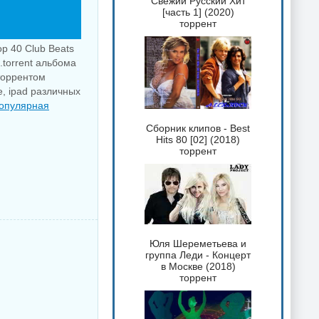
Свежий Русский Хит
[часть 1] (2020)
торрент
p 40 Club Beats
.torrent альбома
торрентом
e, ipad различных
опулярная
Сборник клипов - Best
Hits 80 [02] (2018)
торрент
Юля Шереметьева и
группа Леди - Концерт
в Москве (2018)
торрент