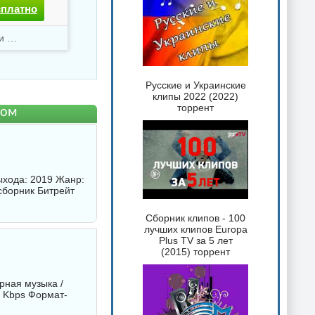
сплатно
Скачали
3562 раз
Русские и Украинские
клипы 2022 (2022)
торрент
том
выхода: 2019 Жанр:
сборник
Битрейт
Сборник клипов - 100
лучших клипов Europa
Plus TV за 5 лет
(2015) торрент
рная музыка /
0 Kbps Формат-