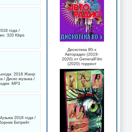
018 года /
ио: 320 Kbps
Дискотека 80-х
Авторадио (2019-
2020) от GeneralFilm
(2020) торрент
 выхода: 2018 Жанр:
а / Диско музыка /
Кодек: MP3
узыка 2018 года /
борник
Битрейт