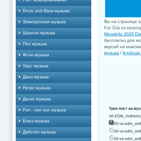
Drum and Bass музыка
Вы на странице з
Электронная музыка
For DJs из катег
Шансон музыка
Megahits 2020 Die
бесплатно для мо
Поп музыка
версий на максим
музыка
/
Клубная
Фолк музыка
Хаус музыка
Джаз музыка
Ретро музыка
Диско музыка
Трек-лист на му
Рэп - хип хоп музыка
VA-EDM_Anthems_
Блюз музыка
00-va-edm_anth
00-va-edm_anth
Дабстеп музыка
00-va-edm_anth