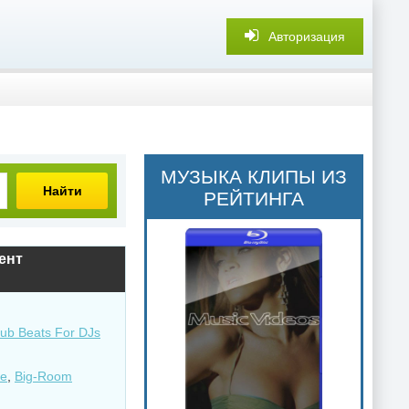
Авторизация
МУЗЫКА КЛИПЫ ИЗ
Найти
РЕЙТИНГА
рент
ub Beats For DJs
se
,
Big-Room