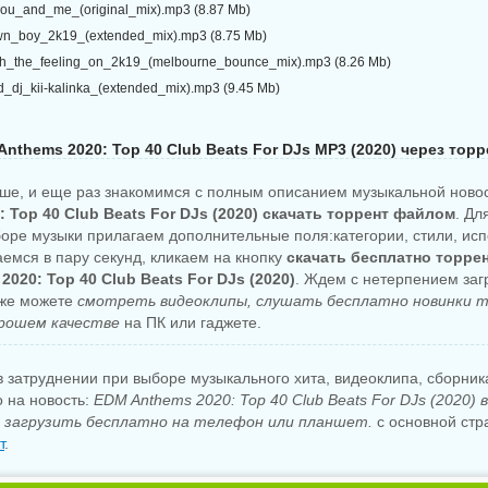
-you_and_me_(original_mix).mp3 (8.87 Mb)
town_boy_2k19_(extended_mix).mp3 (8.75 Mb)
sh_the_feeling_on_2k19_(melbourne_bounce_mix).mp3 (8.26 Mb)
dj_kii-kalinka_(extended_mix).mp3 (9.45 Mb)
nthems 2020: Top 40 Club Beats For DJs MP3 (2020) через тор
ше, и еще раз знакомимся с полным описанием музыкальной ново
: Top 40 Club Beats For DJs (2020) скачать торрент файлом
. Дл
боре музыки прилагаем дополнительные поля:категории, стили, исп
аемся в пару секунд, кликаем на кнопку
скачать бесплатно торре
020: Top 40 Club Beats For DJs (2020)
. Ждем с нетерпением заг
уже можете
смотреть видеоклипы, слушать бесплатно новинки m
рошем качестве
на ПК или гаджете.
 затруднении при выборе музыкального хита, видеоклипа, сборни
о на новость:
EDM Anthems 2020: Top 40 Club Beats For DJs (2020)
загрузить бесплатно на телефон или планшет.
с основной стр
т
.