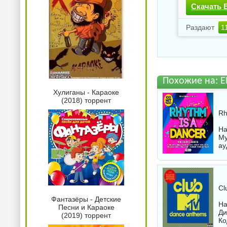
Скачать E
Раздают
1
Похожие на: E
Хулиганы - Караоке
(2018) торрент
Rh
На
Му
ау
Cl
Фантазёры - Детские
На
Песни и Караоке
Ди
(2019) торрент
Ко