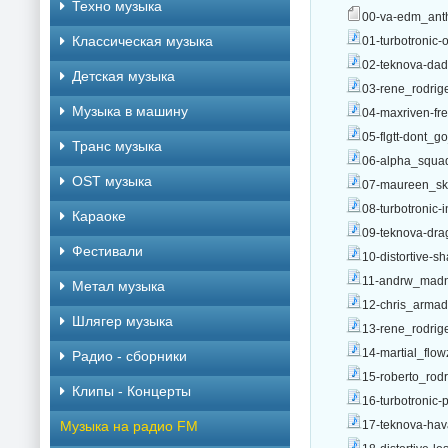
Техно музыка
00-va-edm_anth
Классическая музыка
01-turbotronic
02-teknova-da
Детская музыка
03-rene_rodrige
Музыка в машину
04-maxriven-fre
05-flgtt-dont_
Транс музыка
06-alpha_squad
OST музыка
07-maureen_sky
08-turbotronic-
Караоке
09-teknova-dra
Фестивали
10-distortive-
11-andrw_madn
Метал музыка
12-chris_armad
Шлягер музыка
13-rene_rodrig
14-martial_flo
Радио - сборники
15-roberto_rod
Клипы - Концерты
16-turbotronic-
Музыка на радио FM
17-teknova-hav