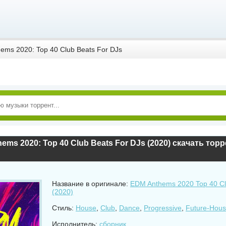
ems 2020: Top 40 Club Beats For DJs
ems 2020: Top 40 Club Beats For DJs (2020) скачать тор
Название в оригинале:
EDM Anthems 2020 Top 40 Cl
(2020)
Стиль:
House
,
Club
,
Dance
,
Progressive
,
Future-Hou
Исполнитель:
сборник