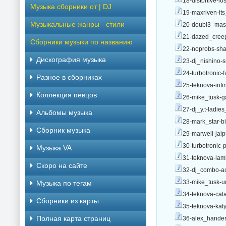
18-distortive-l
Музыка сборники от | DJ
19-maxriven-it
Музыкальные жанры - стили
20-doubl3_mask
21-dazed_creep
Сборники музыки по названию
22-noprobs-sha
Дискография музыка
23-dj_nishino-
24-turbotronic-
Разное в сборниках
25-teknova-infi
Коллекция певцов
26-mike_tusk-g
27-dj_y.t-ladie
Альбомы музыка
28-mark_star-bi
Сборник музыка
29-marwell-jaip
30-turbotronic-
Музыка VA
31-teknova-la
Скоро на сайте
32-dj_combo-ac
33-mike_tusk-u
Музыка по тегам
34-teknova-cal
Cборники из карты
35-teknova-ka
Полная карта страниц
36-alex_hander-