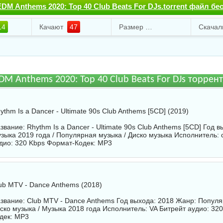
DM Anthems 2020: Top 40 Club Beats For DJs.torrent файл бе
14
Качают
47
Размер
330.91 Mb
DM Anthems 2020: Top 40 Club Beats For DJs торрен
ythm Is a Dancer - Ultimate 90s Club Anthems [5CD] (2019)
звание: Rhythm Is a Dancer - Ultimate 90s Club Anthems [5CD] Год 
зыка 2019 года / Популярная музыка / Диско музыка Исполнитель:
дио: 320 Kbps Формат-Кодек: MP3
ub MTV - Dance Anthems (2018)
звание: Club MTV - Dance Anthems Год выхода: 2018 Жанр: Популя
ско музыка / Музыка 2018 года Исполнитель:
VA
Битрейт аудио: 32
дек: MP3