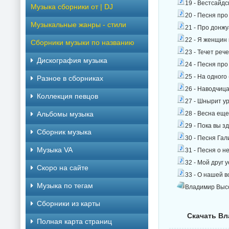
19 - Вестсайдс
Музыка сборники от | DJ
20 - Песня про
Музыкальные жанры - стили
21 - Про донжу
22 - Я женщин 
Сборники музыки по названию
23 - Течет реч
Дискография музыка
24 - Песня про
25 - На одного
Разное в сборниках
26 - Наводчица
Коллекция певцов
27 - Шнырит ур
Альбомы музыка
28 - Весна еще
29 - Пока вы з
Сборник музыка
30 - Песня Гал
Музыка VA
31 - Песня о н
32 - Мой друг 
Скоро на сайте
33 - О нашей в
Музыка по тегам
Владимир Высоц
Cборники из карты
Скачать Вл
Полная карта страниц