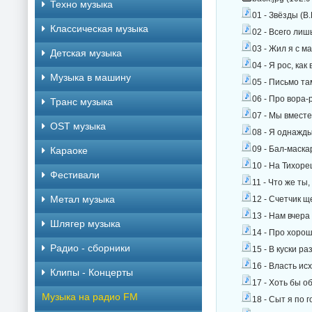
Техно музыка
01 - Звёзды (В
Классическая музыка
02 - Всего лиш
03 - Жил я с м
Детская музыка
04 - Я рос, ка
Музыка в машину
05 - Письмо та
06 - Про вора-
Транс музыка
07 - Мы вместе
OST музыка
08 - Я однажды
09 - Бал-маска
Караоке
10 - На Тихоре
Фестивали
11 - Что же ты
Метал музыка
12 - Счетчик щ
13 - Нам вчера
Шлягер музыка
14 - Про хорош
Радио - сборники
15 - В куски р
16 - Власть исх
Клипы - Концерты
17 - Хоть бы об
Музыка на радио FM
18 - Сыт я по г