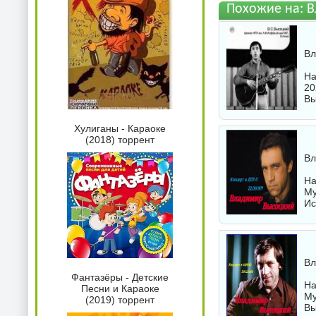
Похожие на: В
Вл
На
20
Вы
Хулиганы - Караоке
(2018) торрент
Вл
На
Му
Ис
Вл
Фантазёры - Детские
На
Песни и Караоке
Му
(2019) торрент
Вы