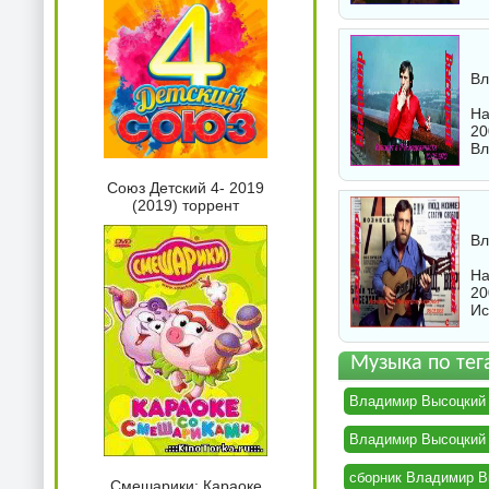
Вл
На
20
Вл
Союз Детский 4- 2019
(2019) торрент
Вл
На
20
Ис
Музыка по тег
Владимир Высоцкий -
Владимир Высоцкий -
сборник Владимир Вы
Смешарики: Караоке