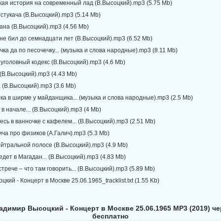
кая история на современный лад (В.Высоцкий).mp3 (5.75 Mb)
 стукача (В.Высоцкий).mp3 (5.14 Mb)
ана (В.Высоцкий).mp3 (4.56 Mb)
не бил до семнадцати лет (В.Высоцкий).mp3 (6.52 Mb)
ечка да по песочечку... (музыка и слова народные).mp3 (8.11 Mb)
 уголовный кодекс (В.Высоцкий).mp3 (4.6 Mb)
 (В.Высоцкий).mp3 (4.43 Mb)
 (В.Высоцкий).mp3 (3.6 Mb)
ка в ширме у майданщика... (музыка и слова народные).mp3 (2.5 Mb)
 в начале... (В.Высоцкий).mp3 (4 Mb)
десь в ванночке с кафелем... (В.Высоцкий).mp3 (2.51 Mb)
ича про физиков (А.Галич).mp3 (5.3 Mb)
ейтральной полосе (В.Высоцкий).mp3 (4.9 Mb)
уедет в Магадан... (В.Высоцкий).mp3 (4.83 Mb)
стрече – что там говорить... (В.Высоцкий).mp3 (5.89 Mb)
кий - Концерт в Москве 25.06.1965_tracklist.txt (1.55 Kb)
адимир Высоцкий - Концерт в Москве 25.06.1965 MP3 (2019) че
бесплатно