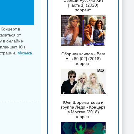
Свежий Русский Хит
[часть 1] (2020)
торрент
 Концерт в
азаться от
у в онлайне
планшет, IOs,
истрации.
Музыка
Сборник клипов - Best
Hits 80 [02] (2018)
торрент
Юля Шереметьева и
группа Леди - Концерт
в Москве (2018)
торрент