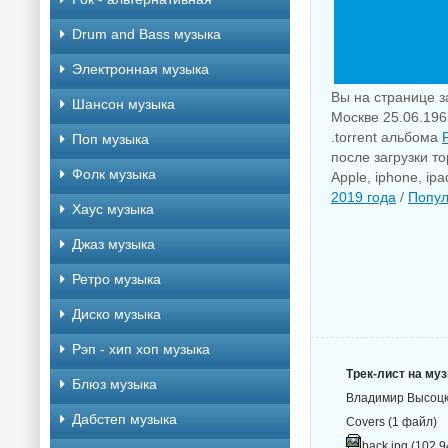
Drum and Bass музыка
Электронная музыка
Вы на странице з
Шансон музыка
Москве 25.06.196
.torrent альбома
Поп музыка
после загрузки т
Фолк музыка
Apple, iphone, i
2019 года
/
Попул
Хаус музыка
Джаз музыка
Ретро музыка
Диско музыка
Рэп - хип хоп музыка
Трек-лист на му
Блюз музыка
Владимир Высоцки
Дабстеп музыка
Covers (1 файл)
back.jpg (102.9