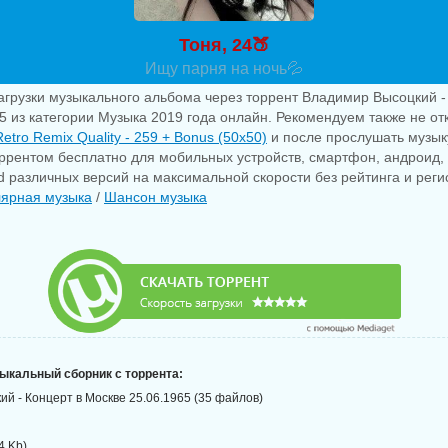
Тоня, 24🍑
Ищу парня на ночь💦
агрузки музыкального альбома через торрент Владимир Высоцкий -
5 из категории Музыка 2019 года онлайн. Рекомендуем также не отк
Retro Remix Quality - 259 + Bonus (50x50)
и после прослушать музык
оррентом бесплатно для мобильных устройств, смартфон, андроид, 
pad различных версий на максимальной скорости без рейтинга и рег
ярная музыка
/
Шансон музыка
зыкальный сборник с торрента:
й - Концерт в Москве 25.06.1965 (35 файлов)
4 Kb)