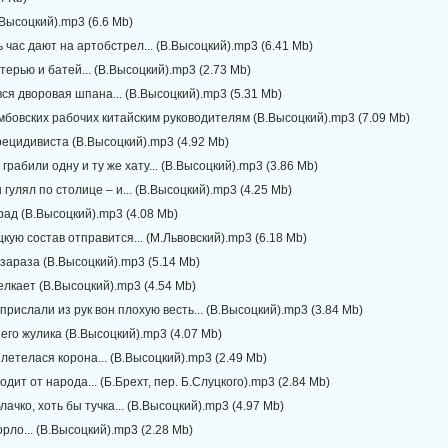
.Высоцкий).mp3 (6.6 Mb)
ь час дают на артобстрел... (В.Высоцкий).mp3 (6.41 Mb)
атерью и батей... (В.Высоцкий).mp3 (2.73 Mb)
к вся дворовая шпана... (В.Высоцкий).mp3 (5.31 Mb)
мбовских рабочих китайским руководителям (В.Высоцкий).mp3 (7.09 Mb)
рецидивиста (В.Высоцкий).mp3 (4.92 Mb)
 грабили одну и ту же хату... (В.Высоцкий).mp3 (3.86 Mb)
 гулял по столице – и... (В.Высоцкий).mp3 (4.25 Mb)
рад (В.Высоцкий).mp3 (4.08 Mb)
цкую состав отправится... (М.Львовский).mp3 (6.18 Mb)
, зараза (В.Высоцкий).mp3 (5.14 Mb)
елкает (В.Высоцкий).mp3 (4.54 Mb)
 прислали из рук вон плохую весть... (В.Высоцкий).mp3 (3.84 Mb)
его жулика (В.Высоцкий).mp3 (4.07 Mb)
азлетелася корона... (В.Высоцкий).mp3 (2.49 Mb)
одит от народа... (Б.Брехт, пер. Б.Слуцкого).mp3 (2.84 Mb)
лачко, хоть бы тучка... (В.Высоцкий).mp3 (4.97 Mb)
орло... (В.Высоцкий).mp3 (2.28 Mb)