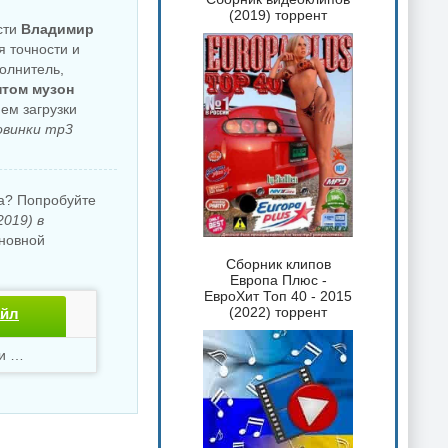
(2019) торрент
сти
Владимир
я точности и
олнитель,
нтом музон
ем загрузки
овинки mp3
ка? Попробуйте
2019) в
новной
Сборник клипов
Европа Плюс -
ЕвроХит Топ 40 - 2015
(2022) торрент
айл
Скачали
1951 раз