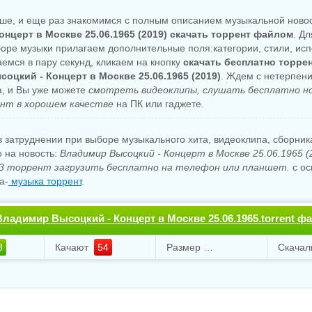
ше, и еще раз знакомимся с полным описанием музыкальной ново
онцерт в Москве 25.06.1965 (2019) скачать торрент файлом
. Дл
боре музыки прилагаем дополнительные поля:категории, стили, исп
аемся в пару секунд, кликаем на кнопку
скачать бесплатно торре
оцкий - Концерт в Москве 25.06.1965 (2019)
. Ждем с нетерпени
а, и Вы уже можете
смотреть видеоклипы, слушать бесплатно н
нт в хорошем качестве
на ПК или гаджете.
 затруднении при выборе музыкального хита, видеоклипа, сборни
о на новость:
Владимир Высоцкий - Концерт в Москве 25.06.1965 (
 торрент загрузить бесплатно на телефон или планшет.
с ос
а-
музыка торрент
.
Владимир Высоцкий - Концерт в Москве 25.06.1965.torrent ф
о
8
Качают
54
Размер
154.34 Mb