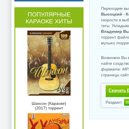
Переходим вы
ПОПУЛЯРНЫЕ
Высоцкий - К
скорости в вы
КАРАОКЕ ХИТЫ
тегы. Укладыв
Владимир Выс
торрент файл
музыки торре
Возможно Вы в
найти сходств
формате: MP3
страницы сайт
Скачать 
бесплатн
Раздают
8
Шансон (Караоке)
(2017) торрент