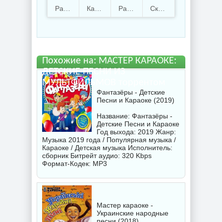
КАРАОКЕ: ДЕТСКИЕ
Раздают
21
Качают
28
Размер
4.37 Gb
Скачали
1258 раз
ПЕСНИ ИЗ
МУЛЬТФИЛЬМОВ.torrent
файл бесплатно
Похожие на: МАСТЕР КАРАОКЕ:
ДЕТСКИЕ ПЕСНИ ИЗ
МУЛЬТФИЛЬМОВ торрентом
Фантазёры - Детские
Песни и Караоке (2019)
Название: Фантазёры -
Детские Песни и Караоке
Год выхода: 2019 Жанр:
Музыка 2019 года / Популярная музыка /
Караоке / Детская музыка Исполнитель:
сборник
Битрейт аудио: 320 Kbps
Формат-Кодек: MP3
Мастер караоке -
Украинские народные
песни (2018)