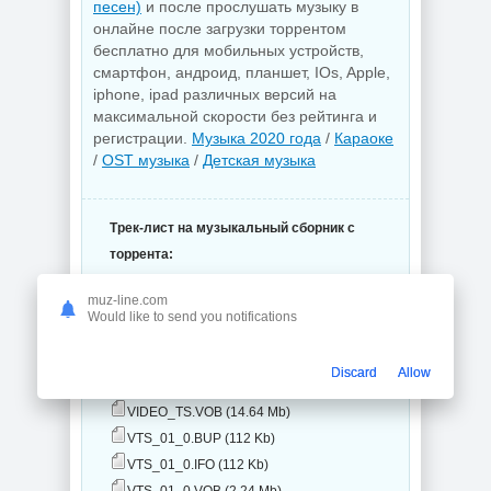
песен)
и после прослушать музыку в
онлайне после загрузки торрентом
бесплатно для мобильных устройств,
смартфон, андроид, планшет, IOs, Apple,
iphone, ipad различных версий на
максимальной скорости без рейтинга и
регистрации.
Музыка 2020 года
/
Караоке
/
OST музыка
/
Детская музыка
Трек-лист на музыкальный сборник с
торрента:
Детские песни из мультфильмов
muz-line.com
(karaoke DVD5) (11 файлов)
Would like to send you notifications
VIDEO_TS (11 файлов)
VIDEO_TS.BUP (12 Kb)
Discard
Allow
VIDEO_TS.IFO (12 Kb)
VIDEO_TS.VOB (14.64 Mb)
VTS_01_0.BUP (112 Kb)
VTS_01_0.IFO (112 Kb)