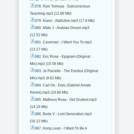
078. Ryin Tomoya - Subconscious
Teaching.mp3 (12.89 Mb)
079. Kiano - Addictive.mp3 (17.8 Mb)
080. Mate-J - Arabian Dream.mp3
(12.52 Mb)
081. Caveman - I Want You To.mp3
(13.27 Mb)
082. Eric Rose - Epigram (Original
Mix).mp3 (15.58 Mb)
083. Jo Paciello - The Exodus (Original
Mix).mp3 (9.62 Mb)
084. Carl Os - Dalu (Gabriel Amato
Remix).mp3 (19.86 Mb)
085. Matheus Rosa - Get Snaked.mp3
(14.16 Mb)
086. Bode V - Lost Generation.mp3
(16.12 Mb)
087. Kong Lean - I Want To Be A