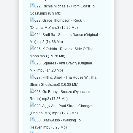
022. Richie Michaels - From Coast To
Coast.mp3 (8.9 Mb)
023. Grace Thompson - Rock It
(Original Mix).mp3 (15.25 Mb)
024. Brett Sa - Soldiers Dance (Original
Mix).mp3 (14.66 Mb)
025. K.Oshkin - Reverse Side Of The
Moon.mp3 (15.78 Mb)
026. Squares - Anti Gravity (Original
Mix).mp3 (14.23 Mb)
027. Filth & Smell - Tha House Wit Tha
Slimin Ghosts.mp3 (16.38 Mb)
028. Ge Bruny - Breeze (Dynacom
Remix).mp3 (17.36 Mb)
029. Aggz And Paul Sirrel - Changes
(Original Mix).mp3 (12.78 Mb)
030. Blaswesso - Walking To
Heaven.mp3 (8.96 Mb)