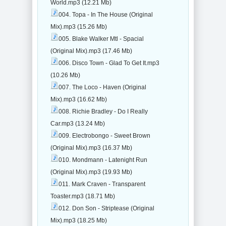
World.mp3 (12.21 Mb)
004. Topa - In The House (Original
Mix).mp3 (15.26 Mb)
005. Blake Walker Mtl - Spacial
(Original Mix).mp3 (17.46 Mb)
006. Disco Town - Glad To Get It.mp3
(10.26 Mb)
007. The Loco - Haven (Original
Mix).mp3 (16.62 Mb)
008. Richie Bradley - Do I Really
Car.mp3 (13.24 Mb)
009. Electrobongo - Sweet Brown
(Original Mix).mp3 (16.37 Mb)
010. Mondmann - Latenight Run
(Original Mix).mp3 (19.93 Mb)
011. Mark Craven - Transparent
Toaster.mp3 (18.71 Mb)
012. Don Son - Striptease (Original
Mix).mp3 (18.25 Mb)