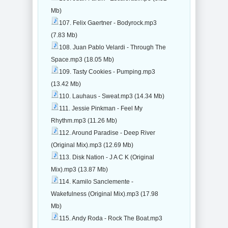
Mb)
107. Felix Gaertner - Bodyrock.mp3
(7.83 Mb)
108. Juan Pablo Velardi - Through The
Space.mp3 (18.05 Mb)
109. Tasty Cookies - Pumping.mp3
(13.42 Mb)
110. Lauhaus - Sweat.mp3 (14.34 Mb)
111. Jessie Pinkman - Feel My
Rhythm.mp3 (11.26 Mb)
112. Around Paradise - Deep River
(Original Mix).mp3 (12.69 Mb)
113. Disk Nation - J A C K (Original
Mix).mp3 (13.87 Mb)
114. Kamilo Sanclemente -
Wakefulness (Original Mix).mp3 (17.98
Mb)
115. Andy Roda - Rock The Boat.mp3