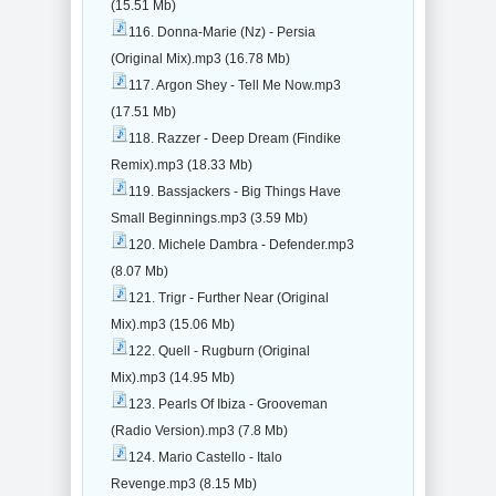
(15.51 Mb)
116. Donna-Marie (Nz) - Persia
(Original Mix).mp3 (16.78 Mb)
117. Argon Shey - Tell Me Now.mp3
(17.51 Mb)
118. Razzer - Deep Dream (Findike
Remix).mp3 (18.33 Mb)
119. Bassjackers - Big Things Have
Small Beginnings.mp3 (3.59 Mb)
120. Michele Dambra - Defender.mp3
(8.07 Mb)
121. Trigr - Further Near (Original
Mix).mp3 (15.06 Mb)
122. Quell - Rugburn (Original
Mix).mp3 (14.95 Mb)
123. Pearls Of Ibiza - Grooveman
(Radio Version).mp3 (7.8 Mb)
124. Mario Castello - Italo
Revenge.mp3 (8.15 Mb)