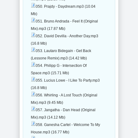
050. Prajdy - Daydream.mp3 (10.04
Mb)
051. Bruno Andrada - Feel It (Original
Mix).mp3 (17.87 Mb)
052. David Devilla - Another Day.mp3
(16.8 Mb)
053. Lautaro Bidegain - Get Back
(Lessone Remix).mp3 (14.42 Mb)
054. Philipp G - Intersection Of
Space.mp3 (15.71 Mb)
055. Lucius Lowe - I Like To Party.mp3
(16.8 Mb)
056. Whirling - A Lost Touch (Original
Mix).mp3 (9.45 Mb)
057. Jangatha - Dan Head (Original
Mix).mp3 (14.12 Mb)
058. Ganesha Cartel - Welcome To My
House.mp3 (16.77 Mb)