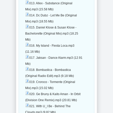
013. Allex - Substance (Original
Mix).mp3 (15.58 Mb)
014. Dc Dubz - Let Me Be (Original
Mix).mp3 (18.55 Mb)
015. Daniel Klose & Susan Klose -
Bachelorette (Original Mix).mp3 (18.25
Mb)
016. My Island - Fiesta Loca.mp3
(11.16 Mb)
017. Jaksan - Dance Alarm.mp3 (12.91
Mb)
018. Bombastica - Bombastica
(Original Radio Edit).mp3 (9.18 Mb)
019. Croroco - Tormente (Original
Mix).mp3 (15.02 Mb)
020. Ge Bruny & Kaito Aman - In Orbit
(Division One Remix).mp3 (20.81 Mb)
021. With U_I Be - Behind The
Clouds.mp3 (9.82 Mb)