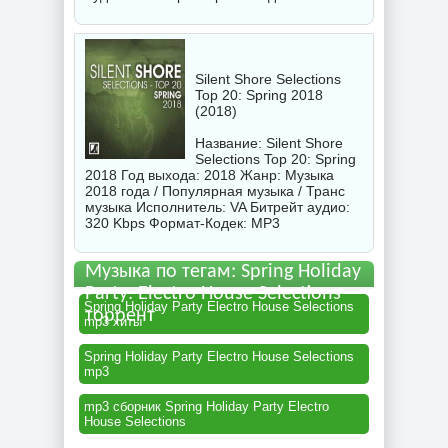
Silent Shore Selections
Top 20: Spring 2018
(2018)
Название: Silent Shore
Selections Top 20: Spring
2018 Год выхода: 2018 Жанр: Музыка
2018 года / Популярная музыка / Транс
музыка Исполнитель:
VA
Битрейт аудио:
320 Kbps Формат-Кодек: MP3
Музыка по тегам: Spring Holiday
Party: Electro House Selections
Spring Holiday Party Electro House Selections
торрент
mp3 хиты
Spring Holiday Party Electro House Selections
mp3
mp3 сборник Spring Holiday Party Electro
House Selections