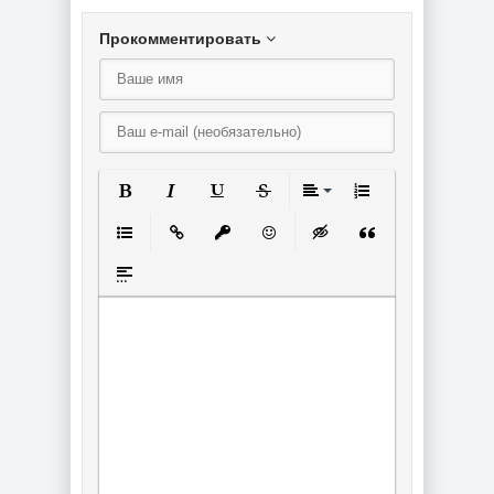
Прокомментировать
Полужирный
Курсив
Подчеркнутый
Зачеркнутый
Выравнивание
Нумерованный спи
Маркированный список
Вставить ссылку
Вставить защищенную ссылку
Вставить смайлик
Вставка скрытого текст
Вставка цитаты
Вставка спойлера