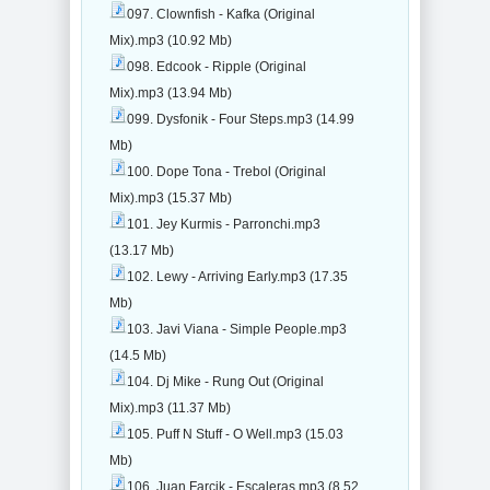
097. Clownfish - Kafka (Original
Mix).mp3 (10.92 Mb)
098. Edcook - Ripple (Original
Mix).mp3 (13.94 Mb)
099. Dysfonik - Four Steps.mp3 (14.99
Mb)
100. Dope Tona - Trebol (Original
Mix).mp3 (15.37 Mb)
101. Jey Kurmis - Parronchi.mp3
(13.17 Mb)
102. Lewy - Arriving Early.mp3 (17.35
Mb)
103. Javi Viana - Simple People.mp3
(14.5 Mb)
104. Dj Mike - Rung Out (Original
Mix).mp3 (11.37 Mb)
105. Puff N Stuff - O Well.mp3 (15.03
Mb)
106. Juan Farcik - Escaleras.mp3 (8.52