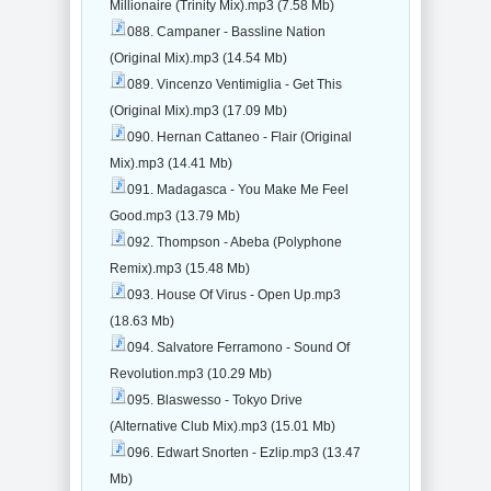
Millionaire (Trinity Mix).mp3 (7.58 Mb)
088. Campaner - Bassline Nation
(Original Mix).mp3 (14.54 Mb)
089. Vincenzo Ventimiglia - Get This
(Original Mix).mp3 (17.09 Mb)
090. Hernan Cattaneo - Flair (Original
Mix).mp3 (14.41 Mb)
091. Madagasca - You Make Me Feel
Good.mp3 (13.79 Mb)
092. Thompson - Abeba (Polyphone
Remix).mp3 (15.48 Mb)
093. House Of Virus - Open Up.mp3
(18.63 Mb)
094. Salvatore Ferramono - Sound Of
Revolution.mp3 (10.29 Mb)
095. Blaswesso - Tokyo Drive
(Alternative Club Mix).mp3 (15.01 Mb)
096. Edwart Snorten - Ezlip.mp3 (13.47
Mb)