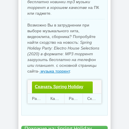
бесплатно новинки mp3 музыки
торрент в хорошем качестве
на ПК
или гаджете.
Возможно Вы в затруднении при
выборе музыкального хита,
видеоклипа, сборника? Попробуйте
найти сходство на новость:
Spring
Holiday Party: Electro House Selections
(2020) в формате: MP3 торрент
загрузить бесплатно на телефон
или планшет.
с основной страницы
сайта-
музыка торрент
.
Скачать Spring Holiday
Party: Electro House
Раздают
32
Качают
11
Размер
1.76 Gb
Скачали
1181 раз
Selections.torrent файл
бесплатно