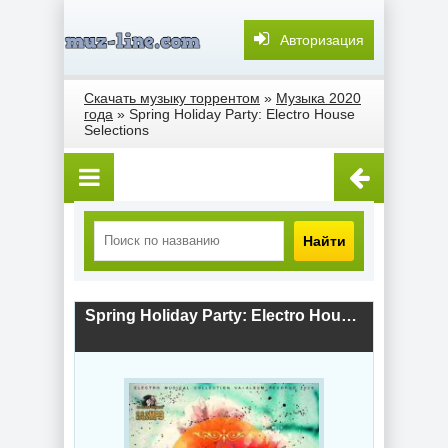
Авторизация
Скачать музыку торрентом
»
Музыка 2020
года
» Spring Holiday Party: Electro House
Selections
Найти
Spring Holiday Party: Electro House Selections (2020) скачать торрент