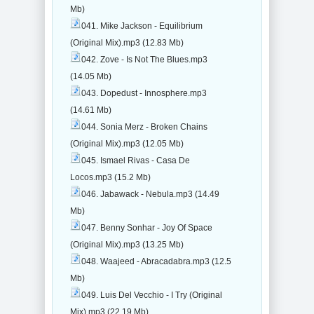
Mb)
041. Mike Jackson - Equilibrium
(Original Mix).mp3 (12.83 Mb)
042. Zove - Is Not The Blues.mp3
(14.05 Mb)
043. Dopedust - Innosphere.mp3
(14.61 Mb)
044. Sonia Merz - Broken Chains
(Original Mix).mp3 (12.05 Mb)
045. Ismael Rivas - Casa De
Locos.mp3 (15.2 Mb)
046. Jabawack - Nebula.mp3 (14.49
Mb)
047. Benny Sonhar - Joy Of Space
(Original Mix).mp3 (13.25 Mb)
048. Waajeed - Abracadabra.mp3 (12.5
Mb)
049. Luis Del Vecchio - I Try (Original
Mix).mp3 (22.19 Mb)