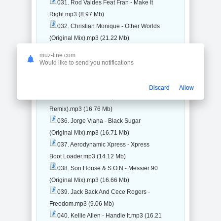
031. Rod Valdes Feat Fran - Make It
Right.mp3 (8.97 Mb)
032. Christian Monique - Other Worlds
(Original Mix).mp3 (21.22 Mb)
033. Peak & Swift - Gonzo.mp3 (16.67
muz-line.com
Mb)
Would like to send you notifications
034. Dj Funsko - In Love With
Disco.mp3 (23 Mb)
Discard
Allow
035. M0narch - 434 (David Keno
Remix).mp3 (16.76 Mb)
036. Jorge Viana - Black Sugar
(Original Mix).mp3 (16.71 Mb)
037. Aerodynamic Xpress - Xpress
Boot Loader.mp3 (14.12 Mb)
038. Son House & S.O.N - Messier 90
(Original Mix).mp3 (16.66 Mb)
039. Jack Back And Cece Rogers -
Freedom.mp3 (9.06 Mb)
040. Kellie Allen - Handle It.mp3 (16.21