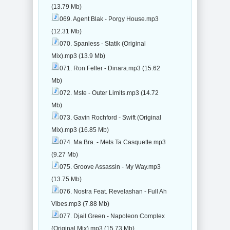
(13.79 Mb)
069. Agent Blak - Porgy House.mp3
(12.31 Mb)
070. Spanless - Statik (Original
Mix).mp3 (13.9 Mb)
071. Ron Feller - Dinara.mp3 (15.62
Mb)
072. Mste - Outer Limits.mp3 (14.72
Mb)
073. Gavin Rochford - Swift (Original
Mix).mp3 (16.85 Mb)
074. Ma.Bra. - Mets Ta Casquette.mp3
(9.27 Mb)
075. Groove Assassin - My Way.mp3
(13.75 Mb)
076. Nostra Feat. Revelashan - Full Ah
Vibes.mp3 (7.88 Mb)
077. Djail Green - Napoleon Complex
(Original Mix).mp3 (15.73 Mb)