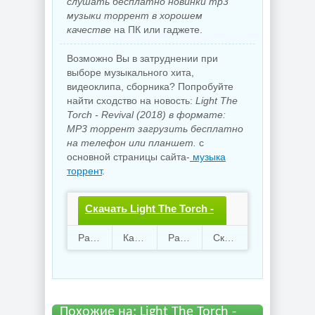
слушать бесплатно новинки mp3
музыки торрент в хорошем
качестве
на ПК или гаджете.
Возможно Вы в затруднении при
выборе музыкального хита,
видеоклипа, сборника? Попробуйте
найти сходство на новость:
Light The
Torch - Revival (2018) в формате:
MP3 торрент загрузить бесплатно
на телефон или планшет.
с
основной страницы сайта-
музыка
торрент
.
Скачать Light The Torch -
Revival.torrent файл
Раздают
98
Качают
34
Размер
105.21 Mb
Скачали
2697 раз
бесплатно
Похожие на: Light The Torch -