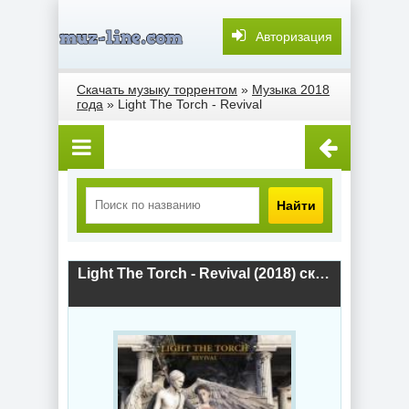
Авторизация
Скачать музыку торрентом
»
Музыка 2018
года
» Light The Torch - Revival
Найти
Light The Torch - Revival (2018) скачать торрент