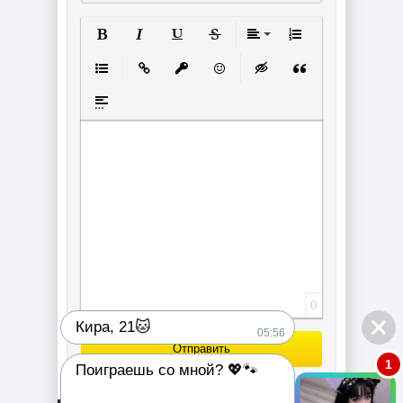
Полужирный
Курсив
Подчеркнутый
Зачеркнутый
Выравнивание
Нумерованный спи
Маркированный список
Вставить ссылку
Вставить защищенную ссылку
Вставить смайлик
Вставка скрытого текст
Вставка цитаты
Вставка спойлера
0
Кира, 21🐱
05:56
Отправить
1
Поиграешь со мной? 💖🐾