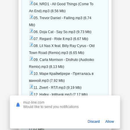
04. NRD1 - All Good Things (Come To
An End).mp3 (8.56 Mb)
05. Trevor Daniel - Falling.mp3 (6.74
Mb)
06. Doja Cat - Say So.mp3 (9.73 Mb)
07. Regard - Ride It.mp3 (6.67 Mb)
08. Lil Nas X feat. Billy Ray Cyrus - Old
Town Road (Remix).mp3 (6.65 Mb)
09. Carla Morrison - Disfruto (Audioiko
Remix).mp3 (8.13 Mb)
10. Мари Краймбрери - Пряталась в
ванной.mp3 (7.92 Mb)
11. Zivert - ЯТЛ.mp3 (9.19 Mb)
12. Hafex - Intihask.mp3 (7.17 Mb)
13. BENEE feat. Gus Dapperton -
muz-line.com
Would like to send you notifications
Supalonely.mp3 (9.18 Mb)
14. Ava Max - Salt.mp3 (7.53 Mb)
Discard
Allow
15. Topic & A7S - Breaking Me.mp3
(7.02 Mb)