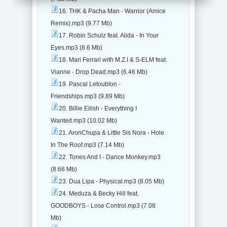
16. THK & Pacha Man - Warrior (Amice
Remix).mp3 (9.77 Mb)
17. Robin Schulz feat. Alida - In Your
Eyes.mp3 (8.6 Mb)
18. Mari Ferrari with M.Z.I & S-ELM feat.
Vianne - Drop Dead.mp3 (6.46 Mb)
19. Pascal Letoublon -
Friendships.mp3 (9.89 Mb)
20. Billie Eilish - Everything I
Wanted.mp3 (10.02 Mb)
21. AronChupa & Little Sis Nora - Hole
In The Roof.mp3 (7.14 Mb)
22. Tones And I - Dance Monkey.mp3
(8.66 Mb)
23. Dua Lipa - Physical.mp3 (8.05 Mb)
24. Meduza & Becky Hill feat.
GOODBOYS - Lose Control.mp3 (7.08
Mb)