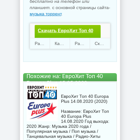
бесплатно на телефон или
планшет.
с основной страницы сайта-
музыка торрент
.
Скачать ЕвроХит Топ 40
Europa Plus
Раздают
92
Качают
83
Размер
328.9 Mb
Скачали
3981 раз
15.05.2020.torrent файл
бесплатно
Похожие на: ЕвроХит Топ 40
Europa Plus 15.05.2020
торрентом
ЕвроХит Топ 40 Europa
Plus 14.08.2020 (2020)
Название: ЕвроХит Топ
40 Europa Plus
14.08.2020 Год выхода:
2020 Жанр: Музыка 2020 года /
Популярная музыка / Поп музыка /
Танцевальная музыка / Радио-Хиты