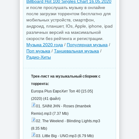
Billboard Hot 100 Singles Chart 16.05.2020
и после прослушать музыку в онлайне
после загрузки торрентом бесплатно для
мобильных устройств, смартфон,
андроид, планшет, IOs, Apple, iphone, ipad
различных версий на максимальной
скорости без рейтинга и регистрации.
Музыка 2020 года
/
Популярная музыка
/
Поп музыка
/
Танцевальная музыка
/
Радио-Хиты
Трек-лист на музыкальный сборник с
торрента:
Europa Plus ЕвроХит Топ 40 [15.05]
(2020) (41 файл)
01. SAINt JHN - Roses (Imanbek
Remix).mp3 (7.37 Mb)
02. The Weeknd - Blinding Lights.mp3
(8.35 Mb)
03. Little Big - UNO.mp3 (6.79 Mb)