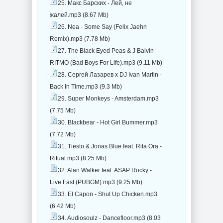
25. Макс Барских - Лей, не
жалей.mp3 (8.67 Mb)
26. Nea - Some Say (Felix Jaehn
Remix).mp3 (7.78 Mb)
27. The Black Eyed Peas & J Balvin -
RITMO (Bad Boys For Life).mp3 (9.11 Mb)
28. Сергей Лазарев x DJ Ivan Martin -
Back In Time.mp3 (9.3 Mb)
29. Super Monkeys - Amsterdam.mp3
(7.75 Mb)
30. Blackbear - Hot Girl Bummer.mp3
(7.72 Mb)
31. Tiesto & Jonas Blue feat. Rita Ora -
Ritual.mp3 (8.25 Mb)
32. Alan Walker feat. ASAP Rocky -
Live Fast (PUBGM).mp3 (9.25 Mb)
33. El Capon - Shut Up Chicken.mp3
(6.42 Mb)
34. Audiosoulz - Dancefloor.mp3 (8.03