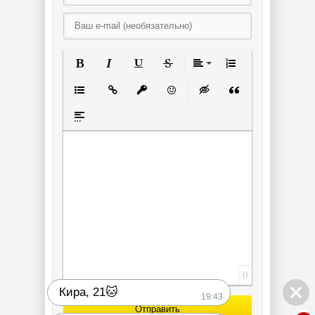
Полужирный
Курсив
Подчеркнутый
Зачеркнутый
Выравнивание
Нумерованный спи
Маркированный список
Вставить ссылку
Вставить защищенную ссылку
Вставить смайлик
Вставка скрытого текст
Вставка цитаты
Вставка спойлера
0
Кира, 21🐱
19:43
Отправить