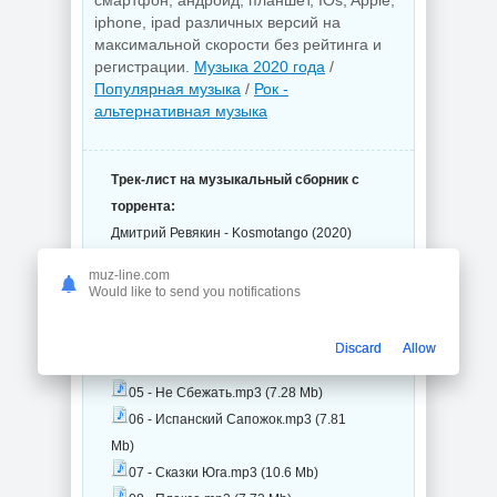
смартфон, андроид, планшет, IOs, Apple,
iphone, ipad различных версий на
максимальной скорости без рейтинга и
регистрации.
Музыка 2020 года
/
Популярная музыка
/
Рок -
альтернативная музыка
Трек-лист на музыкальный сборник с
торрента:
Дмитрий Ревякин - Kosmotango (2020)
MP3 (13 файлов)
muz-line.com
01 - Мандарины.mp3 (6.92 Mb)
Would like to send you notifications
02 - День Раздет.mp3 (8.08 Mb)
03 - Дубровник.mp3 (12.4 Mb)
Discard
Allow
04 - Лаэтана.mp3 (9.2 Mb)
05 - Не Сбежать.mp3 (7.28 Mb)
06 - Испанский Сапожок.mp3 (7.81
Mb)
07 - Сказки Юга.mp3 (10.6 Mb)