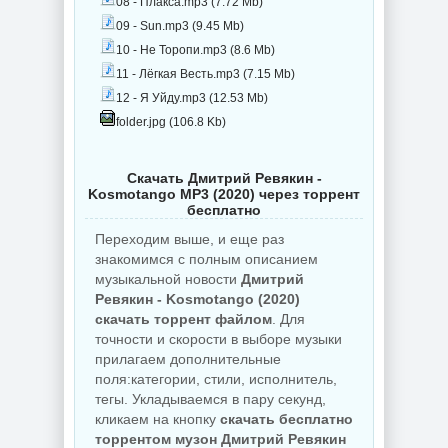
08 - Плакса.mp3 (7.72 Mb)
09 - Sun.mp3 (9.45 Mb)
10 - Не Торопи.mp3 (8.6 Mb)
11 - Лёгкая Весть.mp3 (7.15 Mb)
12 - Я Уйду.mp3 (12.53 Mb)
folder.jpg (106.8 Kb)
Скачать Дмитрий Ревякин -
Kosmotango MP3 (2020) через торрент
бесплатно
Переходим выше, и еще раз
знакомимся с полным описанием
музыкальной новости
Дмитрий
Ревякин - Kosmotango (2020)
скачать торрент файлом
. Для
точности и скорости в выборе музыки
прилагаем дополнительные
поля:категории, стили, исполнитель,
тегы. Укладываемся в пару секунд,
кликаем на кнопку
скачать бесплатно
торрентом музон Дмитрий Ревякин