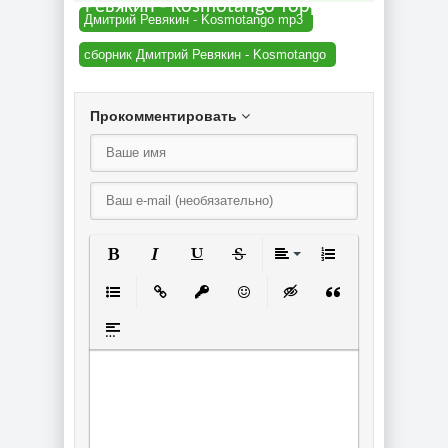
Ревякин - Kosmotango торрент
Дмитрий Ревякин - Kosmotango mp3
сборник Дмитрий Ревякин - Kosmotango
Прокомментировать
Полужирный
Курсив
Подчеркнутый
Зачеркнутый
Выравнивание
Нумерованный спи
Маркированный список
Вставить ссылку
Вставить защищенную ссылку
Вставить смайлик
Вставка скрытого текст
Вставка цитаты
Вставка спойлера