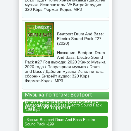
2020 года / Популярная музыка / Дабстеп
музыка Исполнитель:
VA
Битрейт аудио:
320 Kbps Формат-Кодек: MP3
Beatport Drum And Bass:
Electro Sound Pack #27
(2020)
Название: Beatport Drum
And Bass: Electro Sound
Pack #27 Год выхода: 2020 Жанр: Музыка
2020 года / Популярная музыка / Drum
and Bass / Дабстеп музыка Исполнитель:
сборник
Битрейт аудио: 320 Kbps
Формат-Кодек: MP3
Музыка по тегам: Beatport
Drum And Bass: Electro Sound
Beatport Drum And Bass Electro Sound Pack
Pack #199 торрент
-199 mp3
сборник Beatport Drum And Bass Electro
Sound Pack -199