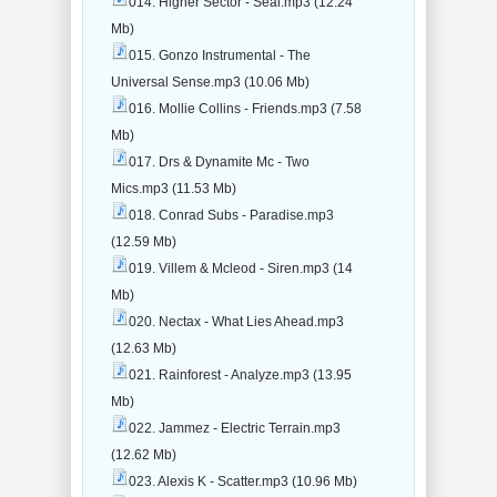
014. Higher Sector - Seal.mp3 (12.24
Mb)
015. Gonzo Instrumental - The
Universal Sense.mp3 (10.06 Mb)
016. Mollie Collins - Friends.mp3 (7.58
Mb)
017. Drs & Dynamite Mc - Two
Mics.mp3 (11.53 Mb)
018. Conrad Subs - Paradise.mp3
(12.59 Mb)
019. Villem & Mcleod - Siren.mp3 (14
Mb)
020. Nectax - What Lies Ahead.mp3
(12.63 Mb)
021. Rainforest - Analyze.mp3 (13.95
Mb)
022. Jammez - Electric Terrain.mp3
(12.62 Mb)
023. Alexis K - Scatter.mp3 (10.96 Mb)