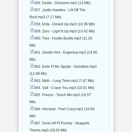
056. Exsitu - Delusion.mp3 (13 Mb)
057. Justin Hawkes - Lift Off The
Roof.mp3 (7.17 Mb)
058. Enta - Dosed Up.mp3 (10.36 Mb)
059. Zoro - Light It Up.mp3 (10.42 Mb)
060. Trex - Hustle Bustle.mp3 (11.29
Mb)
061. Gentle Hint - Evgeniya.mp3 (14.95
Mb)
062. Exile Ft Mc Spyda - Salvation.mp3
(12.99 Mb)
063. Myth - Long Time.mp3 (7.87 Mb)
064. Satl - Crave You.mp3 (10.01 Mb)
065. Freeze - Touch Me.mp3 (10.57
Mb)
066. Hocseat - Feel Crazy.mp3 (10.64
Mb)
067. Sonic Art Ft Furney - Seagulls
Theme.mp3 (18.04 Mb)