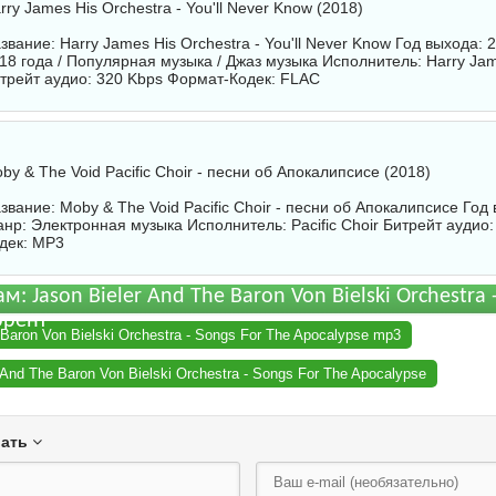
rry James His Orchestra - You'll Never Know (2018)
звание: Harry James His Orchestra - You'll Never Know Год выхода:
18 года / Популярная музыка / Джаз музыка Исполнитель:
Harry Jam
трейт аудио: 320 Kbps Формат-Кодек: FLAC
by & The Void Pacific Choir - песни об Апокалипсисе (2018)
звание: Moby & The Void Pacific Choir - песни об Апокалипсисе Год
нр: Электронная музыка Исполнитель:
Pacific Choir
Битрейт аудио:
дек: MP3
м: Jason Bieler And The Baron Von Bielski Orchestra 
ррент
 Baron Von Bielski Orchestra - Songs For The Apocalypse mp3
 And The Baron Von Bielski Orchestra - Songs For The Apocalypse
вать