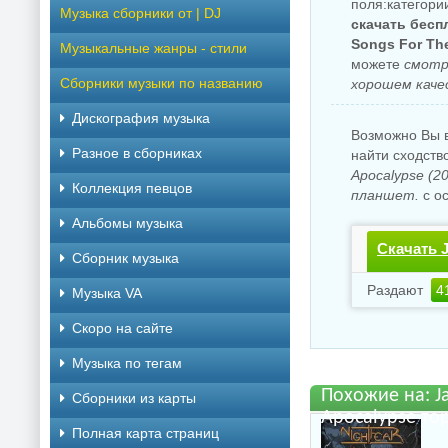
поля:категории
Музыка сборники от | DJ
скачать беспл
Songs For The
Музыкальные жанры - стили
можете
смотр
Сборники музыки по названию
хорошем каче
Дискография музыка
Возможно Вы в
Разное в сборниках
найти сходств
Apocalypse (
Коллекция певцов
планшет.
с о
Альбомы музыка
Скачать J
Сборник музыка
Apocalyps
Раздают
4
Музыка VA
Скоро на сайте
Музыка по тегам
Похожие на: Ja
Cборники из карты
Apocalypse то
Полная карта страниц