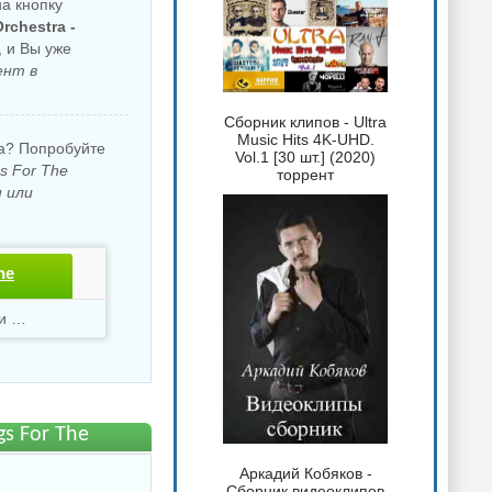
на кнопку
rchestra -
, и Вы уже
ент в
Сборник клипов - Ultra
Music Hits 4K-UHD.
ка? Попробуйте
Vol.1 [30 шт.] (2020)
gs For The
торрент
 или
he
Скачали
1952 раз
gs For The
Аркадий Кобяков -
Сборник видеоклипов