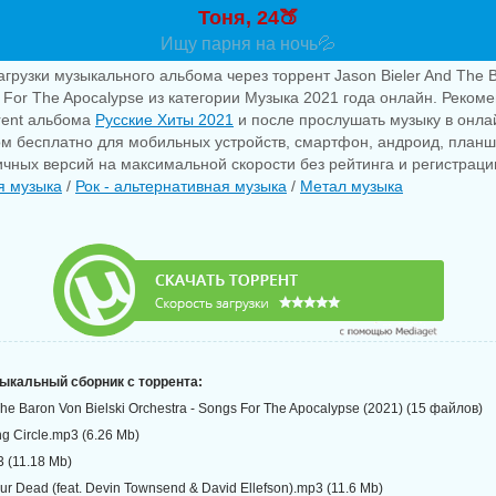
Тоня, 24🍑
Ищу парня на ночь💦
агрузки музыкального альбома через торрент Jason Bieler And The Ba
s For The Apocalypse из категории Музыка 2021 года онлайн. Реком
rrent альбома
Русские Хиты 2021
и после прослушать музыку в онла
ом бесплатно для мобильных устройств, смартфон, андроид, планшет
личных версий на максимальной скорости без рейтинга и регистраци
я музыка
/
Рок - альтернативная музыка
/
Метал музыка
зыкальный сборник с торрента:
The Baron Von Bielski Orchestra - Songs For The Apocalypse (2021) (15 файлов)
g Circle.mp3 (6.26 Mb)
3 (11.18 Mb)
our Dead (feat. Devin Townsend & David Ellefson).mp3 (11.6 Mb)