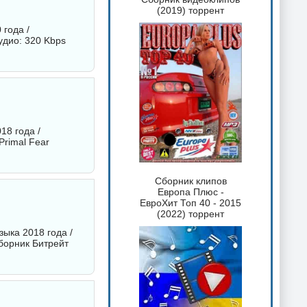
(2019) торрент
 года /
удио: 320 Kbps
18 года /
Primal Fear
Сборник клипов
Европа Плюс -
ЕвроХит Топ 40 - 2015
(2022) торрент
зыка 2018 года /
борник
Битрейт