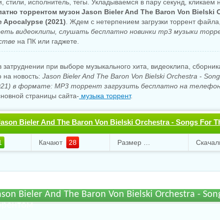
, стили, исполнитель, тегы. Укладываемся в пару секунд, кликаем 
атно торрентом музон Jason Bieler And The Baron Von Bielski O
 Apocalypse (2021)
. Ждем с нетерпением загрузки торрент файла
еть видеоклипы, слушать бесплатно новинки mp3 музыки торр
стве
на ПК или гаджете.
 затруднении при выборе музыкального хита, видеоклипа, сборни
о на новость:
Jason Bieler And The Baron Von Bielski Orchestra - Son
2021) в формате: MP3 торрент загрузить бесплатно на телефон
сновной страницы сайта-
музыка торрент
.
ason Bieler And The Baron Von Bielski Orchestra - Songs For T
e.torrent файл бесплатно
1
Качают
28
Размер
133.02 Mb
son Bieler And The Baron Von Bielski Orchestra - Son
ррентом