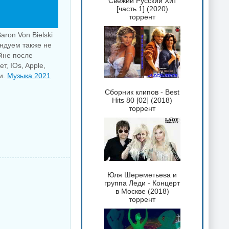
Свежий Русский Хит
[часть 1] (2020)
торрент
ron Von Bielski
ендуем также не
йне после
, IOs, Apple,
и.
Музыка 2021
Сборник клипов - Best
Hits 80 [02] (2018)
торрент
Юля Шереметьева и
группа Леди - Концерт
в Москве (2018)
торрент