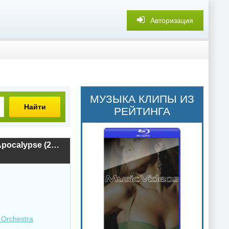
Авторизация
МУЗЫКА КЛИПЫ ИЗ
Найти
РЕЙТИНГА
Jason Bieler And The Baron Von Bielski Orchestra - Songs For The Apocalypse (2021) скачать торрент
 Orchestra