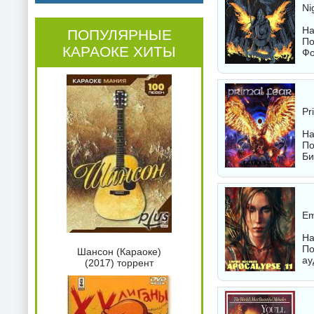
Ni
На
ПОПУЛЯРНЫЕ
По
КАРАОКЕ ХИТЫ
Фо
Pr
На
По
Би
Em
На
По
Шансон (Караоке)
ау
(2017) торрент