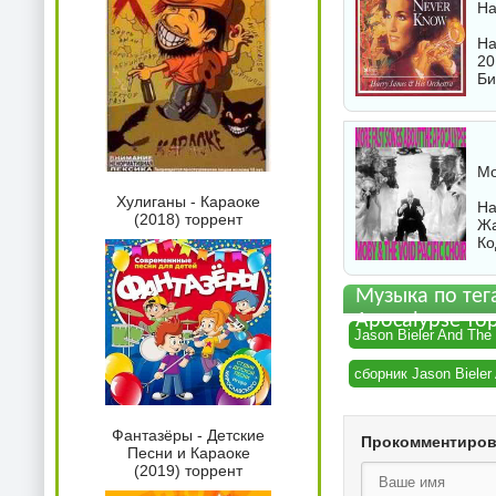
Ha
На
20
Би
Mo
Хулиганы - Караоке
На
(2018) торрент
Жа
Ко
Музыка по тега
Apocalypse то
Jason Bieler And The
сборник Jason Bieler
Фантазёры - Детские
Прокомментиро
Песни и Караоке
(2019) торрент