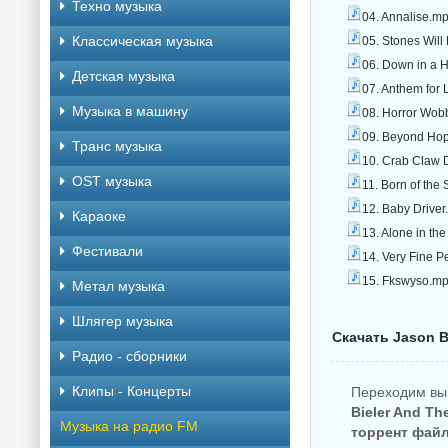
Техно музыка
04. Annalise.m
Классическая музыка
05. Stones Will
06. Down in a 
Детская музыка
07. Anthem for
Музыка в машину
08. Horror Wob
09. Beyond Hope
Транс музыка
10. Crab Claw 
OST музыка
11. Born of the
12. Baby Driver
Караоке
13. Alone in th
Фестивали
14. Very Fine 
15. Fkswyso.mp
Метал музыка
Шлягер музыка
Скачать Jason Bi
Радио - сборники
Клипы - Концерты
Переходим вы
Bieler And Th
Музыка на радио FM
торрент фай