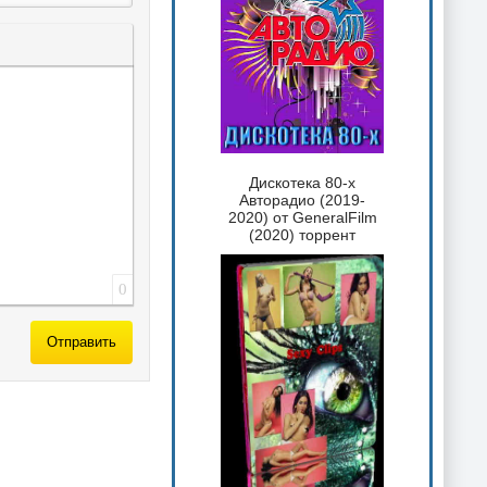
 текста
таты
ка спойлера
Дискотека 80-х
Авторадио (2019-
2020) от GeneralFilm
(2020) торрент
0
Отправить