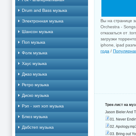
Drum and Bass музыка
Вы на странице з
Электронная музыка
Orchestra - Song
Шансон музыка
отказаться от .to
загрузки торрент
Поп музыка
iphone, ipad раз
года
/
Популярна
Фолк музыка
Хаус музыка
Джаз музыка
Ретро музыка
Диско музыка
Трек-лист на му
Рэп - хип хоп музыка
Jason Bieler And 
Блюз музыка
01. Never Endin
02. Apology.mp
Дабстеп музыка
03. Bring out Y