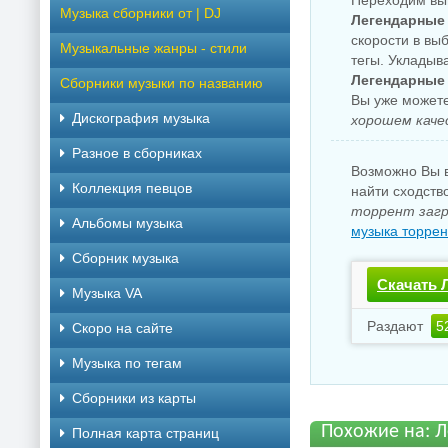
Переходим вы
Музыка сборники от | DJ
Легендарные 
скорости в вы
Музыкальные жанры - стили
тегы. Укладыв
Легендарные 
Сборники музыки по названию
Вы уже может
Дискография музыка
хорошем каче
Разное в сборниках
Возможно Вы в
Коллекция певцов
найти сходств
торрент загр
Альбомы музыка
музыка торрен
Сборник музыка
Скачать 
Музыка VA
Раздают
5
Скоро на сайте
Музыка по тегам
Cборники из карты
Похожие на: Л
Полная карта страниц