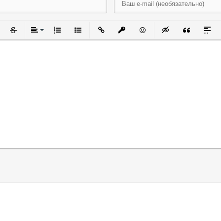
черкнутый
Зачеркнутый
Выравнивание
Нумерованный список
Маркированный список
Вставить ссылку
Вставить защищенную ссылку
Вставить смайлик
Вставка скрытого
Вставка ци
Встав