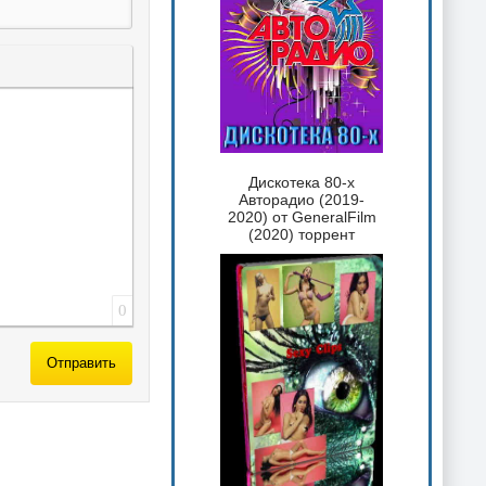
 текста
таты
ка спойлера
Дискотека 80-х
Авторадио (2019-
2020) от GeneralFilm
(2020) торрент
0
Отправить