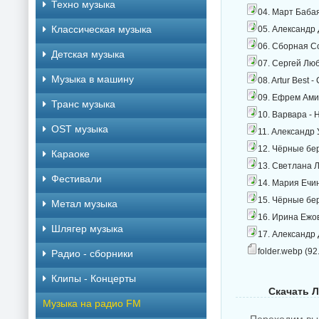
Техно музыка
04. Март Баба
Классическая музыка
05. Александр
06. Сборная Со
Детская музыка
07. Сергей Люб
Музыка в машину
08. Artur Best 
09. Ефрем Ами
Транс музыка
10. Варвара - 
OST музыка
11. Александр 
12. Чёрные бе
Караоке
13. Светлана Л
Фестивали
14. Мария Ечин
15. Чёрные бер
Метал музыка
16. Ирина Ежов
Шлягер музыка
17. Александр 
folder.webp (92
Радио - сборники
Клипы - Концерты
Скачать Л
Музыка на радио FM