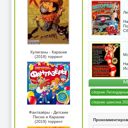
Ле
На
По
Сб
Хулиганы - Караоке
Мо
(2018) торрент
На
Ис
М
сборник Легендарны
сборник шансона 20
Фантазёры - Детские
Песни и Караоке
Прокомментиро
(2019) торрент