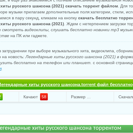
ше, и еще раз знакомимся с полным описанием музыкальной ново
хиты русского шансона (2021) скачать торрент файлом
. Для т
боре музыки прилагаем дополнительные поля:категории, стили, исп
аемся в пару секунд, кликаем на кнопку
скачать бесплатно торре
хиты русского шансона (2021)
. Ждем с нетерпением загрузки то
е
смотреть видеоклипы, слушать бесплатно новинки mp3 музык
стве
на ПК или гаджете.
 затруднении при выборе музыкального хита, видеоклипа, сборни
о на новость:
Легендарные хиты русского шансона (2021) в форм
узить бесплатно на телефон или планшет.
с основной страницы
т
.
Легендарные хиты русского шансона.torrent файл бесплатно
2
Качают
58
Размер
153.52 Mb
егендарные хиты русского шансона торрентом