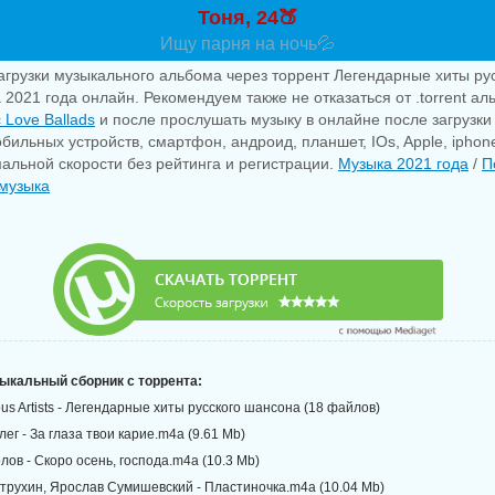
Тоня, 24🍑
Ищу парня на ночь💦
агрузки музыкального альбома через торрент Легендарные хиты ру
 2021 года онлайн. Рекомендуем также не отказаться от .torrent а
c Love Ballads
и после прослушать музыку в онлайне после загрузки
бильных устройств, смартфон, андроид, планшет, IOs, Apple, iphon
альной скорости без рейтинга и регистрации.
Музыка 2021 года
/
П
музыка
зыкальный сборник с торрента:
ous Artists - Легендарные хиты русского шансона (18 файлов)
ег - За глаза твои карие.m4a (9.61 Mb)
лов - Скоро осень, господа.m4a (10.3 Mb)
етрухин, Ярослав Сумишевский - Пластиночка.m4a (10.04 Mb)