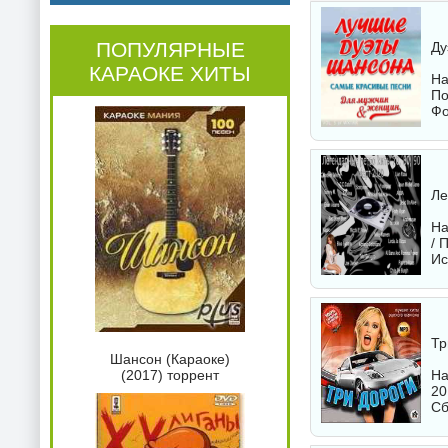
ПОПУЛЯРНЫЕ
Ду
КАРАОКЕ ХИТЫ
На
По
Фо
Ле
На
/ 
Ис
Тр
Шансон (Караоке)
На
(2017) торрент
20
Сб