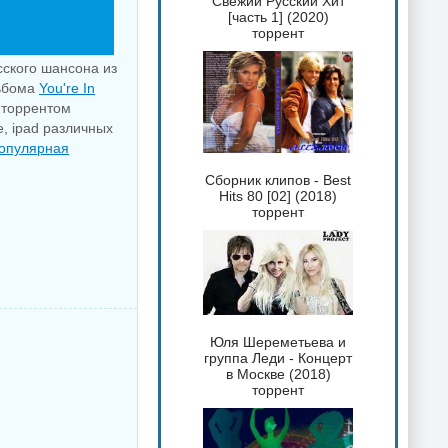
Свежий Русский Хит
[часть 1] (2020)
торрент
сского шансона из
льбома
You're In
 торрентом
e, ipad различных
опулярная
Сборник клипов - Best
Hits 80 [02] (2018)
торрент
Юля Шереметьева и
группа Леди - Концерт
в Москве (2018)
торрент