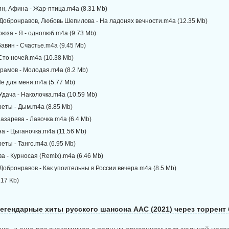
ян, Афина - Жар-птица.m4a (8.31 Mb)
 Добронравов, Любовь Шепилова - На ладонях вечности.m4a (12.35 Mb)
юза - Я - однолюб.m4a (9.73 Mb)
авин - Счастье.m4a (9.45 Mb)
- Сто ночей.m4a (10.38 Mb)
рамов - Молодая.m4a (8.2 Mb)
Не для меня.m4a (5.77 Mb)
Удача - Наколочка.m4a (10.59 Mb)
реты - Дым.m4a (8.85 Mb)
азарева - Лавочка.m4a (6.4 Mb)
а - Цыганочка.m4a (11.56 Mb)
еты - Танго.m4a (6.95 Mb)
а - Курносая (Remix).m4a (6.46 Mb)
Добронравов - Как упоительны в России вечера.m4a (8.5 Mb)
.17 Kb)
егендарные хиты русского шансона AAC (2021) через торрент