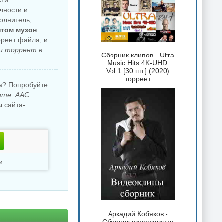
сти
очности и
олнитель,
нтом музон
ррент файла, и
и торрент в
Сборник клипов - Ultra
Music Hits 4K-UHD.
Vol.1 [30 шт.] (2020)
торрент
ка? Попробуйте
ате: AAC
 сайта-
Скачали
2937 раз
Аркадий Кобяков -
Сборник видеоклипов