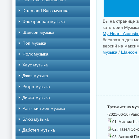
Drum and Bass музыка
Вы на странице з
Электронная музыка
категории Музыка
Шансон музыка
My Heart: Acousti
бесплатно для мо
Поп музыка
версий на максим
музыка
/
Шансон 
Фолк музыка
Хаус музыка
Джаз музыка
Ретро музыка
Диско музыка
Трек-лист на му
Рэп - хип хоп музыка
(2021-06-16) Vari
Блюз музыка
01. Михаил Шел
02. Павел Соко
Дабстеп музыка
03. Алексей П