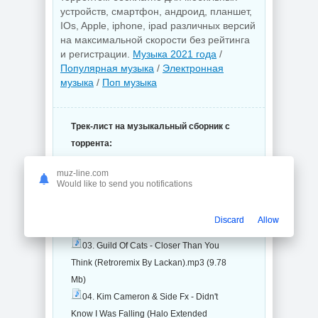
устройств, смартфон, андроид, планшет,
IOs, Apple, iphone, ipad различных версий
на максимальной скорости без рейтинга
и регистрации.
Музыка 2021 года
/
Популярная музыка
/
Электронная
музыка
/
Поп музыка
Трек-лист на музыкальный сборник с
торрента:
VA - Electropop 18 (2021) (14 файлов)
muz-line.com
01. Antilav feat. Infy - Somewhere (
Would like to send you notifications
Extended Version).mp3 (11.88 Mb)
02. Cosmicity - The Anger Remains
Discard
Allow
(Extended Remix).mp3 (16.26 Mb)
03. Guild Of Cats - Closer Than You
Think (Retroremix By Lackan).mp3 (9.78
Mb)
04. Kim Cameron & Side Fx - Didn't
Know I Was Falling (Halo Extended