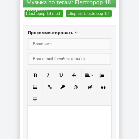
Музыка по тегам: Electropop 18
торрент
Electropop 18 mp3
сборник Electropop 18
Прокомментировать
Полужирный
Курсив
Подчеркнутый
Зачеркнутый
Выравнивание
Нумерованный спи
Маркированный список
Вставить ссылку
Вставить защищенную ссылку
Вставить смайлик
Вставка скрытого текст
Вставка цитаты
Вставка спойлера