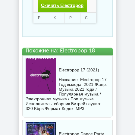
Скачать Electropop
18.torrent файл
Раздают
Качают
109
87
Размер
169.79 Mb
Скачали
916 раз
бесплатно
Похожие на: Electropop 18
торрентом
Electropop 17 (2021)
Название: Electropop 17
Год выхода: 2021 Жанр:
Музыка 2021 года /
Популярная музыка /
Электронная музыка / Поп музыка
Исполнитель:
сборник
Битрейт аудио:
320 Kbps Формат-Кодек: MP3
Electropop Dance Party