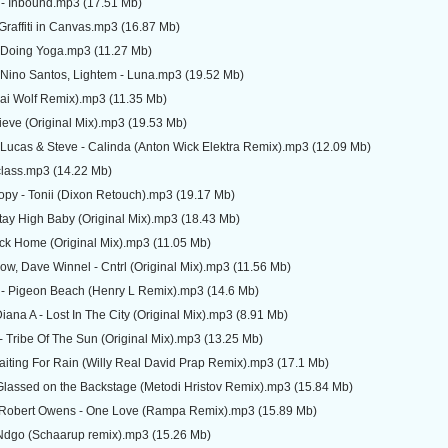
- Inbound.mp3 (17.51 Mb)
Graffiti in Canvas.mp3 (16.87 Mb)
 Doing Yoga.mp3 (11.27 Mb)
 Nino Santos, Lightem - Luna.mp3 (19.52 Mb)
(Jai Wolf Remix).mp3 (11.35 Mb)
ieve (Original Mix).mp3 (19.53 Mb)
Lucas & Steve - Calinda (Anton Wick Elektra Remix).mp3 (12.09 Mb)
lass.mp3 (14.22 Mb)
py - Tonii (Dixon Retouch).mp3 (19.17 Mb)
ay High Baby (Original Mix).mp3 (18.43 Mb)
k Home (Original Mix).mp3 (11.05 Mb)
, Dave Winnel - Cntrl (Original Mix).mp3 (11.56 Mb)
 Pigeon Beach (Henry L Remix).mp3 (14.6 Mb)
iana A - Lost In The City (Original Mix).mp3 (8.91 Mb)
 Tribe Of The Sun (Original Mix).mp3 (13.25 Mb)
iting For Rain (Willy Real David Prap Remix).mp3 (17.1 Mb)
Glassed on the Backstage (Metodi Hristov Remix).mp3 (15.84 Mb)
Robert Owens - One Love (Rampa Remix).mp3 (15.89 Mb)
 Ndgo (Schaarup remix).mp3 (15.26 Mb)