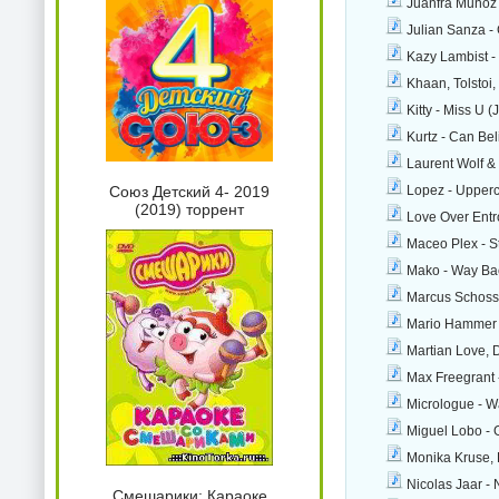
Juanfra Munoz 
Julian Sanza - 
Kazy Lambist -
Khaan, Tolstoi,
Kitty - Miss U 
Kurtz - Can Bel
Laurent Wolf & 
Lopez - Upperc
Союз Детский 4- 2019
(2019) торрент
Love Over Entro
Maceo Plex - St
Mako - Way Bac
Marcus Schossow
Mario Hammer -
Martian Love, D
Max Freegrant -
Micrologue - Wa
Miguel Lobo - 
Monika Kruse, 
Nicolas Jaar -
Смешарики: Караоке