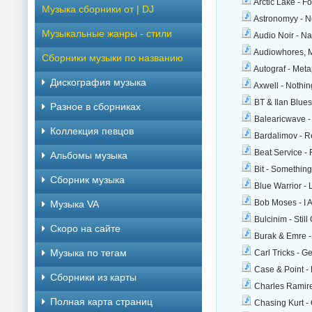
Arctic Lake - F
Музыка сборники от | DJ
Astronomyy - No
Музыкальные жанры - стили
Audio Noir - N
Audiowhores, Mr
Сборники музыки по названию
Autograf - Met
Дискография музыка
Axwell - Nothi
BT & Ilan Blues
Разное в сборниках
Balearicwave -
Коллекция певцов
Bardalimov - R
Beat Service - 
Альбомы музыка
Bit - Something
Сборник музыка
Blue Warrior - 
Bob Moses - I A
Музыка VA
Bulcinim - Stil
Скоро на сайте
Burak & Emre -
Музыка по тегам
Carl Tricks - G
Case & Point -
Cборники из карты
Charles Ramire
Полная карта страниц
Chasing Kurt -