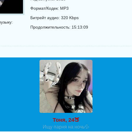
Формат/Кодек: MP3
Битрейт аудио: 320 Kbps
узыку:
Продолжительность: 15:13:09
Тоня, 24🍑
Ищу парня на ночь💦