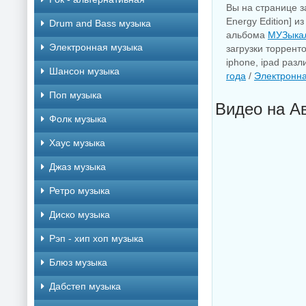
Вы на странице за
Energy Edition] и
Drum and Bass музыка
альбома
МУЗыкал
Электронная музыка
загрузки торрент
iphone, ipad раз
Шансон музыка
года
/
Электронн
Поп музыка
Видео на Авт
Фолк музыка
Хаус музыка
Джаз музыка
Ретро музыка
Диско музыка
Рэп - хип хоп музыка
Блюз музыка
Дабстеп музыка