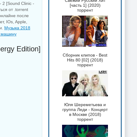
Свежий Русский Хит
2 [Sound Clinic -
[часть 1] (2020)
ся от .torrent
торрент
онлайне после
, IOs, Apple,
и.
Музыка 2018
 машину
ergy Edition]
Сборник клипов - Best
Hits 80 [02] (2018)
торрент
Юля Шереметьева и
группа Леди - Концерт
в Москве (2018)
торрент