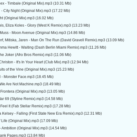
x - Timbale (Original Mix).mp3 (10.31 Mb)
 - City Night (Original Mix).mp3 (17.22 Mb)
t (Original Mix).mp3 (16.02 Mb)
s, Eliza Koles - Glory (West K Remix).mp3 (13.23 Mb)
 Muss - Moon Avenue (Original Mix).mp3 (14.86 Mb)
rf, Mitiska, Jaren - Man On The Run (David Gravell Remix).mp3 (13.09 Mb)
mma Hewitt - Waiting (Dash Berlin Miami Remix).mp3 (11.26 Mb)
he Joker (Afro Bros Remix).mp3 (11.06 Mb)
hriston - It's In Your Heart (Club Mix).mp3 (12.94 Mb)
its of the Vine (Original Mix).mp3 (15.23 Mb)
 - Monster Face.mp3 (18.45 Mb)
 We Are Not Machine.mp3 (18.49 Mb)
 Frontera (Original Mix).mp3 (13.05 Mb)
tar 69 (Styline Remix).mp3 (14.58 Mb)
 Feel It (Fab Stellar Remix).mp3 (17.28 Mb)
ta Kelsey - Falling (First State New Era Remix).mp3 (12.31 Mb)
Life (Original Mix).mp3 (17.09 Mb)
 Ambition (Original Mix).mp3 (14.54 Mb)
lank Pages.mp3 (13.84 Mb)