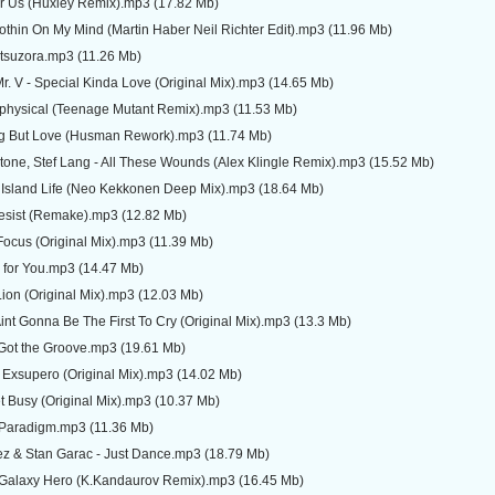
or Us (Huxley Remix).mp3 (17.82 Mb)
thin On My Mind (Martin Haber Neil Richter Edit).mp3 (11.96 Mb)
atsuzora.mp3 (11.26 Mb)
. V - Special Kinda Love (Original Mix).mp3 (14.65 Mb)
aphysical (Teenage Mutant Remix).mp3 (11.53 Mb)
ng But Love (Husman Rework).mp3 (11.74 Mb)
tone, Stef Lang - All These Wounds (Alex Klingle Remix).mp3 (15.52 Mb)
 Island Life (Neo Kekkonen Deep Mix).mp3 (18.64 Mb)
esist (Remake).mp3 (12.82 Mb)
Focus (Original Mix).mp3 (11.39 Mb)
 for You.mp3 (14.47 Mb)
Lion (Original Mix).mp3 (12.03 Mb)
int Gonna Be The First To Cry (Original Mix).mp3 (13.3 Mb)
l Got the Groove.mp3 (19.61 Mb)
 Exsupero (Original Mix).mp3 (14.02 Mb)
et Busy (Original Mix).mp3 (10.37 Mb)
 Paradigm.mp3 (11.36 Mb)
z & Stan Garac - Just Dance.mp3 (18.79 Mb)
 Galaxy Hero (K.Kandaurov Remix).mp3 (16.45 Mb)