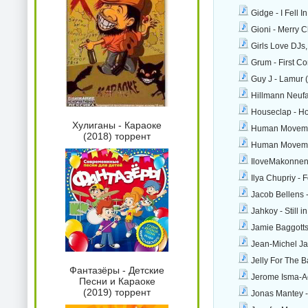
Gidge - I Fell 
Gioni - Merry 
Girls Love DJs
Grum - First Co
Guy J - Lamur 
Hillmann Neufa
Houseclap - Ho
Хулиганы - Караоке
Human Movement
(2018) торрент
Human Movement
IloveMakonnen,
Ilya Chupriy -
Jacob Bellens 
Jahkoy - Still 
Jamie Baggotts
Jean-Michel Ja
Jelly For The B
Фантазёры - Детские
Jerome Isma-Ae 
Песни и Караоке
(2019) торрент
Jonas Mantey -