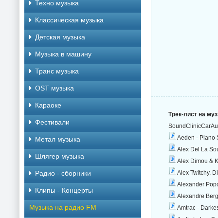
Техно музыка
Классическая музыка
Детская музыка
Музыка в машину
Транс музыка
OST музыка
Караоке
Трек-лист на му
Фестивали
SoundClinicCarAu
Aeden - Piano 
Метал музыка
Alex Del La Sou
Шлягер музыка
Alex Dimou & K
Радио - сборники
Alex Twitchy, D
Alexander Popov
Клипы - Концерты
Alexandre Bergh
Музыка на радио FM
Amtrac - Darkes