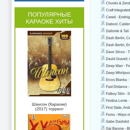
Chunks & Zende
Craft Integrated
ПОПУЛЯРНЫЕ
Cwwd - Endnigh
КАРАОКЕ ХИТЫ
Dabool, Caldeni
Dallonte & Tali
Dash Berlin, Ce
Dash Berlin, E
Dave Silcox - T
David Gravell, C
Deep Warr - Fru
Deep Whirlpool
Ercos Blanka -
Fast Distance -
Fatboy Slim - S
Festina Lente -
Шансон (Караоке)
First State, Ani
(2017) торрент
Fumu - Ways of 
Gabe Dashdot -
Gai Barone - B