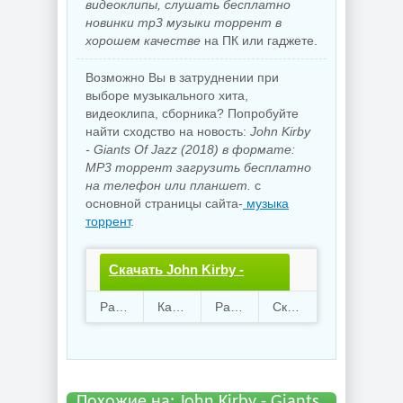
видеоклипы, слушать бесплатно
новинки mp3 музыки торрент в
хорошем качестве
на ПК или гаджете.
Возможно Вы в затруднении при
выборе музыкального хита,
видеоклипа, сборника? Попробуйте
найти сходство на новость:
John Kirby
- Giants Of Jazz (2018) в формате:
MP3 торрент загрузить бесплатно
на телефон или планшет.
с
основной страницы сайта-
музыка
торрент
.
Скачать John Kirby -
Giants Of Jazz.torrent
Раздают
96
Качают
23
Размер
157.21 Mb
Скачали
1580 раз
файл бесплатно
Похожие на: John Kirby - Giants