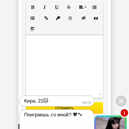
Полужирный
Курсив
Подчеркнутый
Зачеркнутый
Выравнивание
Нумерованный спи
Маркированный список
Вставить ссылку
Вставить защищенную ссылку
Вставить смайлик
Вставка скрытого текст
Вставка цитаты
Вставка спойлера
0
Кира, 21🐱
06:04
Отправить
1
Поиграешь со мной? 💖🐾