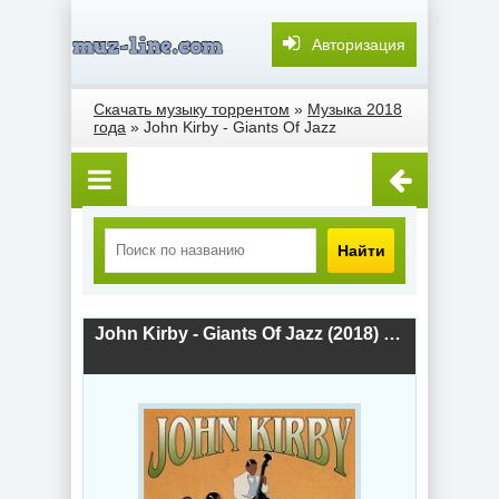
Авторизация
Скачать музыку торрентом
»
Музыка 2018
года
» John Kirby - Giants Of Jazz
Найти
John Kirby - Giants Of Jazz (2018) скачать торрент