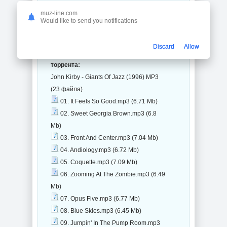
muz-line.com
Would like to send you notifications
Discard
Allow
Трек-лист на музыкальный сборник с
торрента:
John Kirby - Giants Of Jazz (1996) MP3
(23 файла)
01. It Feels So Good.mp3 (6.71 Mb)
02. Sweet Georgia Brown.mp3 (6.8
Mb)
03. Front And Center.mp3 (7.04 Mb)
04. Andiology.mp3 (6.72 Mb)
05. Coquette.mp3 (7.09 Mb)
06. Zooming At The Zombie.mp3 (6.49
Mb)
07. Opus Five.mp3 (6.77 Mb)
08. Blue Skies.mp3 (6.45 Mb)
09. Jumpin' In The Pump Room.mp3