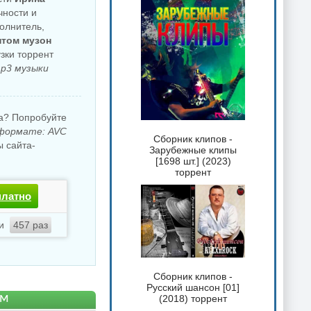
чности и
олнитель,
нтом музон
зки торрент
p3 музыки
ка? Попробуйте
 формате: AVC
Сборник клипов -
 сайта-
Зарубежные клипы
[1698 шт.] (2023)
торрент
платно
ли
457 раз
Сборник клипов -
Русский шансон [01]
ом
(2018) торрент