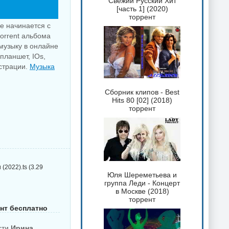
Свежий Русский Хит
[часть 1] (2020)
торрент
е начинается с
torrent альбома
музыку в онлайне
планшет, IOs,
истрации.
Музыка
Сборник клипов - Best
Hits 80 [02] (2018)
торрент
2022).ts (3.29
Юля Шереметьева и
группа Леди - Концерт
в Москве (2018)
торрент
ент бесплатно
сти
Ирина