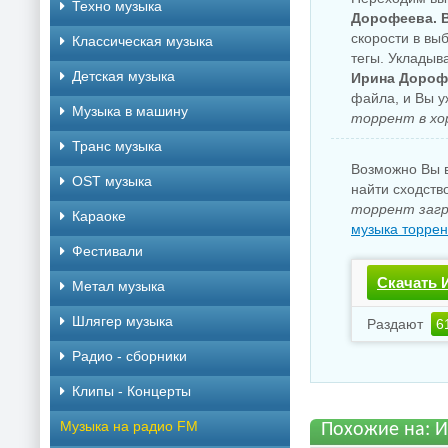
Техно музыка
Дорофеева. В
скорости в вы
Классическая музыка
тегы. Укладыв
Детская музыка
Ирина Дорофе
файла, и Вы 
Музыка в машину
торрент в хо
Транс музыка
Возможно Вы в
OST музыка
найти сходств
торрент загр
Караоке
музыка торрен
Фестивали
Скачать 
Метал музыка
Шлягер музыка
Раздают
6
Радио - сборники
Клипы - Концерты
Музыка на радио FM
Похожие на: И