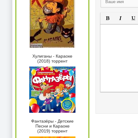
Полужирный
Курсив
Под
Хулиганы - Караоке
(2018) торрент
Фантазёры - Детские
Песни и Караоке
(2019) торрент