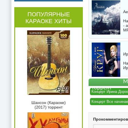
Ae
ПОПУЛЯРНЫЕ
КАРАОКЕ ХИТЫ
На
- 
M
Ир
На
Ир
М
торрент
Концерт Ирина Доро
Концерт Все начина
Шансон (Караоке)
(2017) торрент
Прокомментиро