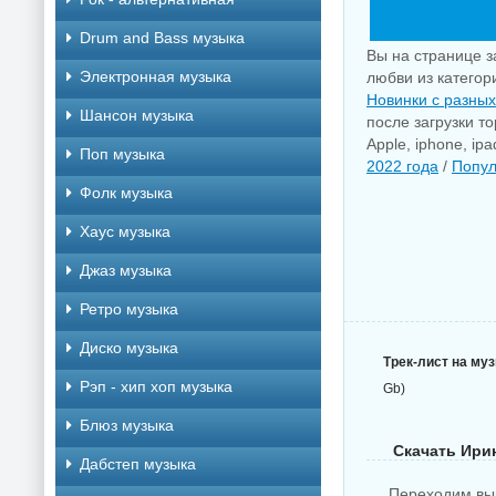
Drum and Bass музыка
Вы на странице з
Электронная музыка
любви из категор
Новинки с разных
Шансон музыка
после загрузки т
Apple, iphone, i
Поп музыка
2022 года
/
Попул
Фолк музыка
Хаус музыка
Джаз музыка
Ретро музыка
Диско музыка
Трек-лист на му
Рэп - хип хоп музыка
Gb)
Блюз музыка
Скачать Ирин
Дабстеп музыка
Переходим вы