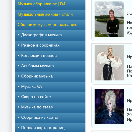
Музыка сборники от | DJ
Жо
Музыкальные жанры - стили
На
Сборники музыки по названию
го
ау
Дискография музыка
Разное в сборниках
Коллекция певцов
Ир
Альбомы музыка
На
По
Kb
Сборник музыка
Музыка VA
Скоро на сайте
Ир
Музыка по тегам
На
20
Cборники из карты
Ир
Полная карта страниц