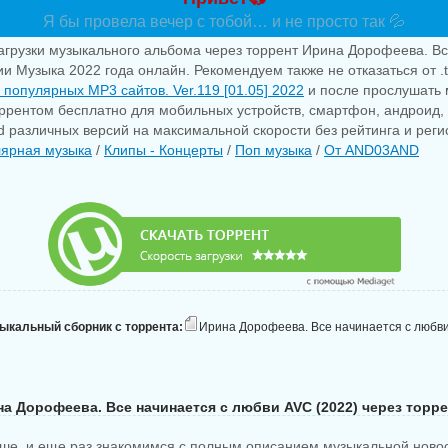
Я бы провела вечер с тобой… и не просто так 💦
агрузки музыкального альбома через торрент Ирина Дорофеева. Вс
ии Музыка 2022 года онлайн. Рекомендуем также не отказаться от .
 популярных MP3 сайтов. Ver.119 [01.05] 2022
и после прослушать 
оррентом бесплатно для мобильных устройств, смартфон, андроид, 
pad различных версий на максимальной скорости без рейтинга и рег
ярная музыка
/
Клипы - Концерты
/
Поп музыка
/
От AND03AND
зыкальный сборник с торрента:
Ирина Дорофеева. Все начинается с любви (
а Дорофеева. Все начинается с любви AVC (2022) через торр
ше, и еще раз знакомимся с полным описанием музыкальной ново