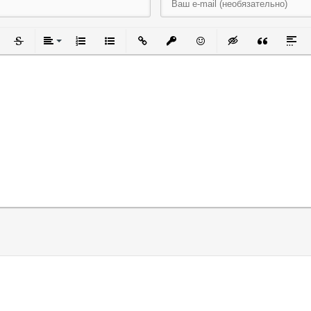
черкнутый
Зачеркнутый
Выравнивание
Нумерованный список
Маркированный список
Вставить ссылку
Вставить защищенную ссылку
Вставить смайлик
Вставка скрытого
Вставка ци
Встав