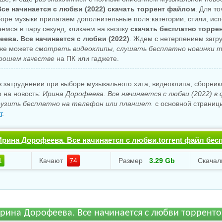
се начинается с любви (2022) скачать торрент файлом
. Для то
боре музыки прилагаем дополнительные поля:категории, стили, исп
аемся в пару секунд, кликаем на кнопку
скачать бесплатно торре
ева. Все начинается с любви (2022)
. Ждем с нетерпением загру
уже можете
смотреть видеоклипы, слушать бесплатно новинки m
рошем качестве
на ПК или гаджете.
 затруднении при выборе музыкального хита, видеоклипа, сборни
о на новость:
Ирина Дорофеева. Все начинается с любви (2022) в
узить бесплатно на телефон или планшет.
с основной страницы
т
.
Ирина Дорофеева. Все начинается с любви.torrent файл бес
1
Качают
74
Размер
3.29 Gb
Скача
рина Дорофеева. Все начинается с любви торрент