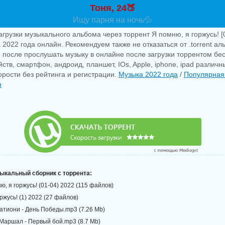
Тоня, 24🍑
Ищу парня на ночь💦
агрузки музыкального альбома через торрент Я помню, я горжусь! [0
 2022 года онлайн. Рекомендуем также не отказаться от .torrent а
 после прослушать музыку в онлайне после загрузки торрентом бе
ств, смартфон, андроид, планшет, IOs, Apple, iphone, ipad различн
рости без рейтинга и регистрации.
Музыка 2022 года
/
Популярная
я
зыкальный сборник с торрента:
ю, я горжусь! (01-04) 2022 (115 файлов)
оржусь! (1) 2022 (27 файлов)
ратиони - День Победы.mp3 (7.26 Mb)
 Маршал - Первый бой.mp3 (8.7 Mb)