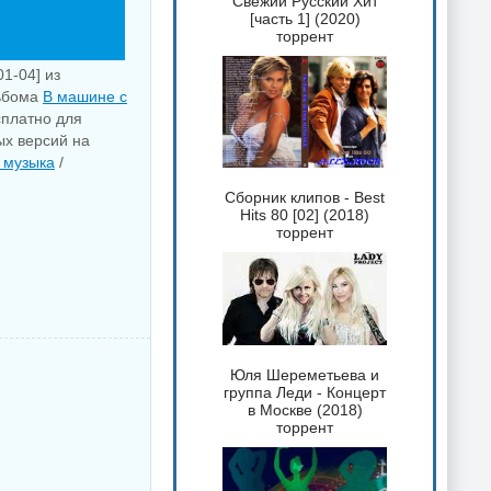
Свежий Русский Хит
[часть 1] (2020)
торрент
1-04] из
льбома
В машине с
сплатно для
ых версий на
 музыка
/
Сборник клипов - Best
Hits 80 [02] (2018)
торрент
Юля Шереметьева и
группа Леди - Концерт
в Москве (2018)
торрент