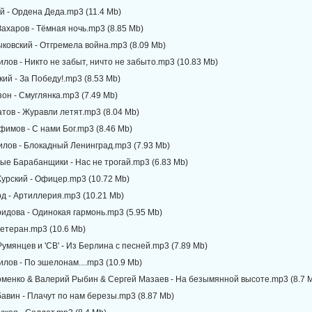
й - Ордена Деда.mp3 (11.4 Mb)
ахаров - Тёмная ночь.mp3 (8.85 Mb)
ковский - Отгремела война.mp3 (8.09 Mb)
илов - Никто не забыт, ничто не забыто.mp3 (10.83 Mb)
кий - За Победу!.mp3 (8.53 Mb)
он - Смуглянка.mp3 (7.49 Mb)
тов - Журавли летят.mp3 (8.04 Mb)
фимов - С нами Бог.mp3 (8.46 Mb)
илов - Блокадный Ленинград.mp3 (7.93 Mb)
ые Барабанщики - Нас не трогай.mp3 (6.83 Mb)
Курский - Офицер.mp3 (10.72 Mb)
д - Артиллерия.mp3 (10.21 Mb)
идова - Одинокая гармонь.mp3 (5.95 Mb)
Ветеран.mp3 (10.6 Mb)
умянцев и 'СВ' - Из Берлина с песней.mp3 (7.89 Mb)
илов - По эшелонам....mp3 (10.9 Mb)
оменко & Валерий Рыбин & Сергей Мазаев - На безымянной высоте.mp3 (8.7 
авин - Плачут по нам березы.mp3 (8.87 Mb)