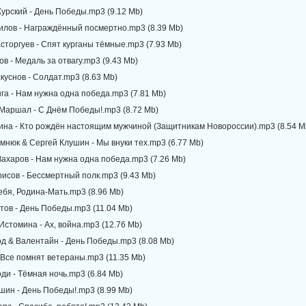
Курский - День Победы.mp3 (9.12 Mb)
нилов - Награждённый посмертно.mp3 (8.39 Mb)
сторгуев - Спят курганы тёмные.mp3 (7.93 Mb)
ов - Медаль за отвагу.mp3 (9.43 Mb)
куснов - Солдат.mp3 (8.63 Mb)
га - Нам нужна одна победа.mp3 (7.81 Mb)
 Маршал - С Днём Победы!.mp3 (8.72 Mb)
лина - Кто рождён настоящим мужчиной (Защитникам Новороссии).mp3 (8.54 M
мнюк & Сергей Клушин - Мы внуки тех.mp3 (6.77 Mb)
Захаров - Нам нужна одна победа.mp3 (7.26 Mb)
рисов - Бессмертный полк.mp3 (9.43 Mb)
тебя, Родина-Мать.mp3 (8.96 Mb)
тов - День Победы.mp3 (11.04 Mb)
Истомина - Ах, война.mp3 (12.76 Mb)
рд & Валентайн - День Победы.mp3 (8.08 Mb)
- Все помнят ветераны.mp3 (11.35 Mb)
оди - Тёмная ночь.mp3 (6.84 Mb)
шин - День Победы!.mp3 (8.99 Mb)