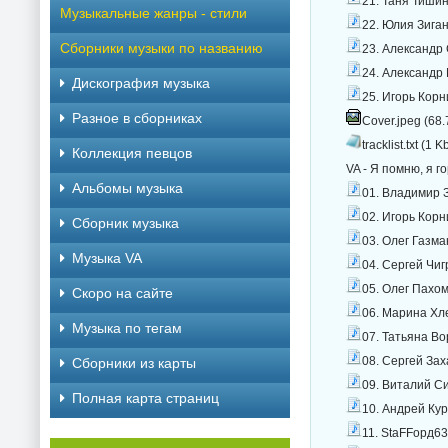
21. Таня Тишин
Музыкальные жанры - стили
22. Юлия Зига
Сборники музыки по названию
23. Александр 
24. Александр 
Дискография музыка
25. Игорь Корн
Разное в сборниках
Cover.jpeg (68.
tracklist.txt (1 K
Коллекция певцов
VA - Я помню, я г
Альбомы музыка
01. Владимир 
02. Игорь Корн
Сборник музыка
03. Олег Газм
Музыка VA
04. Сергей Чиг
05. Олег Пахом
Скоро на сайте
06. Марина Хл
Музыка по тегам
07. Татьяна В
08. Сергей Зах
Cборники из карты
09. Виталий С
Полная карта страниц
10. Андрей Кур
11. StaFFорд63