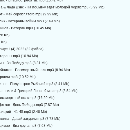
епс - Спасибо, ребята!.mp3 (13.42 Mb)
а & Лада Дэнс - На побывку едет молодой моряк.mp3 (5.99 Mb)
т - Май сорок пятого.mp3 (9.99 Mb)
рик - Ветераны войны.mp3 (7.49 Mb)
нцов - Ветеран.mp3 (10.45 Mb)
78 Kb)
3 Kb)
оржусь! (4) 2022 (32 файла)
етераны.mp3 (10.94 Mb)
ин - За Победу.mp3 (8.31 Mb)
ейников - Бессмертный полк.mp3 (8.94 Mb)
уравли.mp3 (10.52 Mb)
илов - Полуостров Рыбачий.mp3 (8.41 Mb)
ашвили & Григорий Лепс - 9 мая.mp3 (8.54 Mb)
Бессмертный полк.mp3 (16.29 Mb)
Детков - День Победы.mp3 (7.87 Mb)
вицкий - 41-45.mp3 (2.48 Mb)
шина - Давай закурим.mp3 (7.78 Mb)
димир - Два друга.mp3 (7.68 Mb)