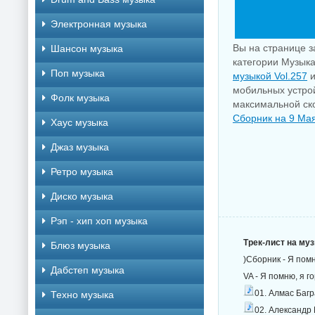
Электронная музыка
Вы на странице з
Шансон музыка
категории Музыка
Поп музыка
музыкой Vol.257
и
мобильных устрой
Фолк музыка
максимальной ско
Сборник на 9 Ма
Хаус музыка
Джаз музыка
Ретро музыка
Диско музыка
Рэп - хип хоп музыка
Трек-лист на му
Блюз музыка
)Сборник - Я помн
Дабстеп музыка
VA - Я помню, я г
01. Алмас Баг
Техно музыка
02. Александр