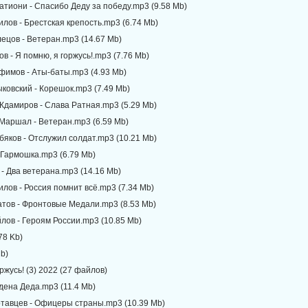
атиони - Спасибо Деду за победу.mp3 (9.58 Mb)
илов - Брестская крепость.mp3 (6.74 Mb)
ецов - Ветеран.mp3 (14.67 Mb)
ов - Я помню, я горжусь!.mp3 (7.76 Mb)
фимов - Аты-баты.mp3 (4.93 Mb)
ковский - Корешок.mp3 (7.49 Mb)
Ждамиров - Слава Ратная.mp3 (5.29 Mb)
 Маршал - Ветеран.mp3 (6.59 Mb)
бяков - Отслужил солдат.mp3 (10.21 Mb)
- Гармошка.mp3 (6.79 Mb)
 - Два ветерана.mp3 (14.16 Mb)
илов - Россия помнит всё.mp3 (7.34 Mb)
атов - Фронтовые Медали.mp3 (8.53 Mb)
лов - Героям России.mp3 (10.85 Mb)
78 Kb)
 b)
оржусь! (3) 2022 (27 файлов)
дена Деда.mp3 (11.4 Mb)
ртавцев - Офицеры страны.mp3 (10.39 Mb)