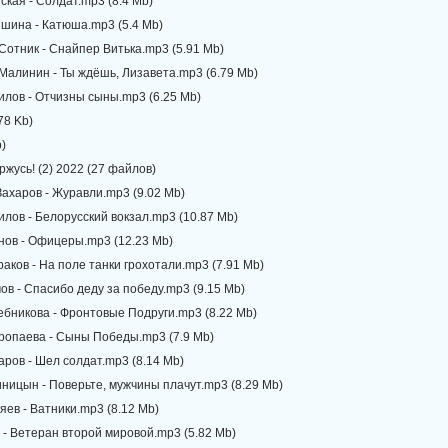
ская - Солдат.mp3 (8.4 Mb)
ншина - Катюша.mp3 (5.4 Mb)
Сотник - Снайпер Витька.mp3 (5.91 Mb)
Малинин - Ты ждёшь, Лизавета.mp3 (6.79 Mb)
илов - Отчизны сыны.mp3 (6.25 Mb)
78 Kb)
b)
оржусь! (2) 2022 (27 файлов)
Захаров - Журавли.mp3 (9.02 Mb)
илов - Белорусский вокзал.mp3 (10.87 Mb)
анов - Офицеры.mp3 (12.23 Mb)
раков - На поле танки грохотали.mp3 (7.91 Mb)
ов - Спасибо деду за победу.mp3 (9.15 Mb)
ебникова - Фронтовые Подруги.mp3 (8.22 Mb)
оропаева - Сыны Победы.mp3 (7.9 Mb)
аров - Шел солдат.mp3 (8.14 Mb)
иницын - Поверьте, мужчины плачут.mp3 (8.29 Mb)
яев - Ватники.mp3 (8.12 Mb)
 - Ветеран второй мировой.mp3 (5.82 Mb)