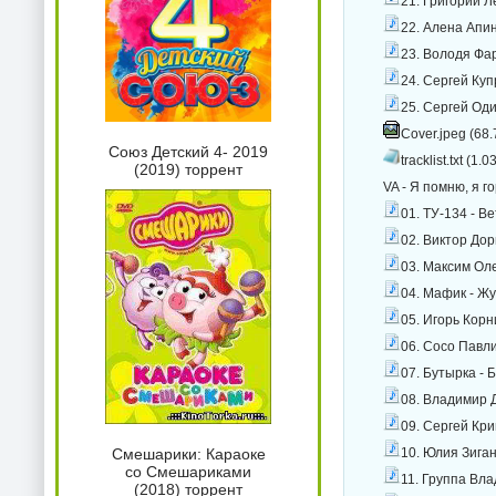
21. Григорий Л
22. Алена Апин
23. Володя Фар
24. Сергей Куп
25. Сергей Оди
Cover.jpeg (68.
Союз Детский 4- 2019
tracklist.txt (1.0
(2019) торрент
VA - Я помню, я г
01. ТУ-134 - В
02. Виктор Дор
03. Максим Ол
04. Мафик - Ж
05. Игорь Корн
06. Сосо Павли
07. Бутырка - 
08. Владимир 
09. Сергей Кри
10. Юлия Зиган
Смешарики: Караоке
со Смешариками
11. Группа Вла
(2018) торрент