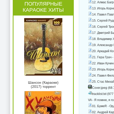
12. Алмас Багр
ПОПУЛЯРНЫЕ
13. Игорь Корн
КАРАОКЕ ХИТЫ
14. Павел Павл
15. Сергей Руд
16. Сергей Тро
17. Дмитрий Бы
18. Владимир 
19. Александр
20. Аркадий Ко
21. Гера Грач 
22. Иван Кучин
23. Игорь Корн
24. Павел Фил
25. Стас Михай
Шансон (Караоке)
(2017) торрент
Cover.jpeg (68.
tracklist.txt (977
VA - Я помню, я г
01. БумеR - Ор
02. Андрей Ка