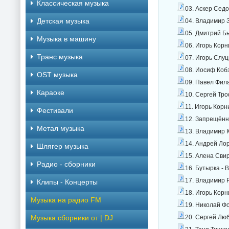
Классическая музыка
03. Аскер Седо
Детская музыка
04. Владимир З
05. Дмитрий Бы
Музыка в машину
06. Игорь Корн
Транс музыка
07. Игорь Слуц
08. Иосиф Кобз
OST музыка
09. Павел Фила
Караоке
10. Сергей Тро
11. Игорь Корн
Фестивали
12. Запрещённ
Метал музыка
13. Владимир 
14. Андрей Лор
Шлягер музыка
15. Алена Свир
Радио - сборники
16. Бутырка - 
17. Владимир Р
Клипы - Концерты
18. Игорь Корн
Музыка на радио FM
19. Николай Ф
Музыка сборники от | DJ
20. Сергей Люб