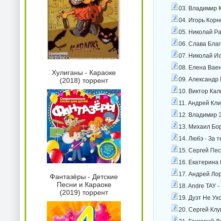
03. Владимир 
04. Игорь Кор
05. Николай Ра
06. Слава Благ
07. Николай Ис
08. Елена Ваен
Хулиганы - Караоке
09. Александр
(2018) торрент
10. Виктор Ка
11. Андрей Кли
12. Владимир 
13. Михаил Бо
14. Любэ - За 
15. Сергей Пес
16. Екатерина 
17. Андрей Ло
Фантазёры - Детские
Песни и Караоке
18. Andre TAY 
(2019) торрент
19. Дуэт Не Ух
20. Сергей Клу