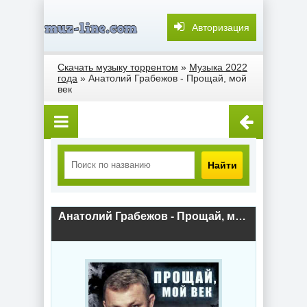
Авторизация
Скачать музыку торрентом
»
Музыка 2022
года
» Анатолий Грабежов - Прощай, мой
век
Найти
Анатолий Грабежов - Прощай, мой век (2022) скачать торрент