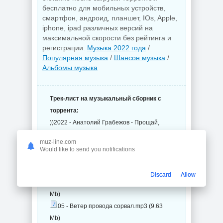
бесплатно для мобильных устройств,
смартфон, андроид, планшет, IOs, Apple,
iphone, ipad различных версий на
максимальной скорости без рейтинга и
регистрации.
Музыка 2022 года
/
Популярная музыка
/
Шансон музыка
/
Альбомы музыка
Трек-лист на музыкальный сборник с
торрента:
))2022 - Анатолий Грабежов - Прощай,
мой век (17 файлов)
muz-line.com
01 - Аллея надежды.mp3 (9.54 Mb)
Would like to send you notifications
02 - Былое и думы.mp3 (9.67 Mb)
03 - Ротный.mp3 (7.96 Mb)
Discard
Allow
04 - Всё выпито и съедено.mp3 (7.5
Mb)
05 - Ветер провода сорвал.mp3 (9.63
Mb)