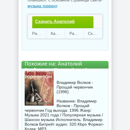
планшет.
с основной страницы сайта-
музыка торрент
.
Скачать Анатолий
Грабежов - Прощай, мой
Раздают
43
Качают
87
Размер
137.13 Mb
Скачали
2770 раз
век.torrent файл
бесплатно
Похожие на: Анатолий
Грабежов - Прощай, мой век
торрентом
Владимир Волков -
Прощай червончик
(1996)
Название: Владимир
Волков - Прощай
червончик Год выхода: 1996 Жанр:
Музыка 2021 года / Популярная музыка /
Шансон музыка Исполнитель:
Владимир
Волков
Битрейт аудио: 320 Kbps Формат-
Кодек: MP3