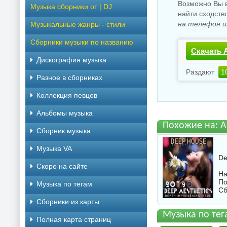
Возможно Вы в
Музыка сборники от | DJ
найти сходств
на телефон и
Музыкальные жанры - стили
Сборники музыки по названию
Скачать A
Дискография музыка
Раздают
1
Разное в сборниках
Коллекция певцов
Альбомы музыка
Похожие на: A
Сборник музыка
Музыка VA
De
Скоро на сайте
На
По
Музыка по тегам
Сб
Cборники из карты
Музыка по тега
Полная карта страниц