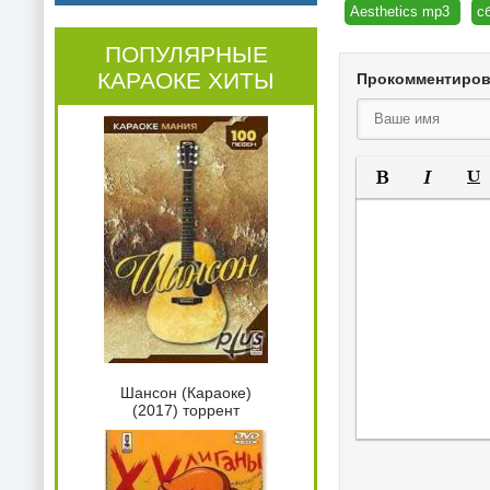
Aesthetics mp3
с
ПОПУЛЯРНЫЕ
КАРАОКЕ ХИТЫ
Прокомментиро
Полужирный
Курсив
Под
Шансон (Караоке)
(2017) торрент