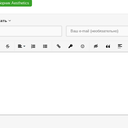
борник Aesthetics
вать
черкнутый
Зачеркнутый
Выравнивание
Нумерованный список
Маркированный список
Вставить ссылку
Вставить защищенную ссылку
Вставить смайлик
Вставка скрытого
Вставка ци
Встав