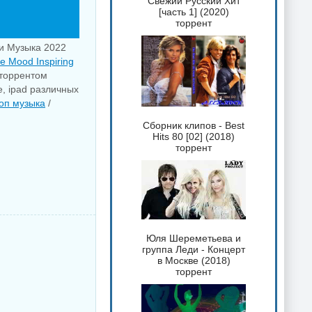
Свежий Русский Хит
[часть 1] (2020)
торрент
ии Музыка 2022
he Mood Inspiring
 торрентом
e, ipad различных
оп музыка
/
Сборник клипов - Best
Hits 80 [02] (2018)
торрент
Юля Шереметьева и
группа Леди - Концерт
в Москве (2018)
торрент