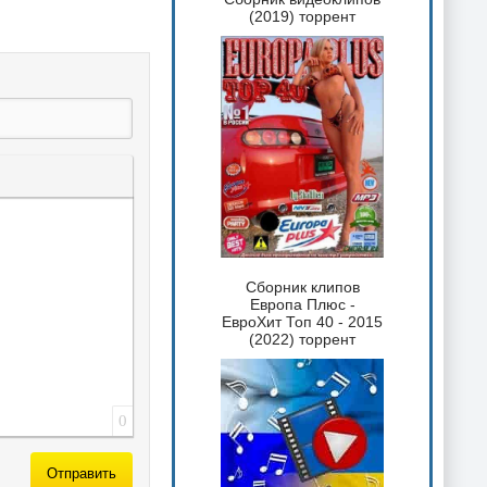
(2019) торрент
 текста
таты
ка спойлера
Сборник клипов
Европа Плюс -
ЕвроХит Топ 40 - 2015
(2022) торрент
0
Отправить