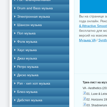
Drum and Bass музыка
Вы на странице з
Электронная музыка
года онлайн. Рек
Шансон музыка
& Attractive Smoo
бесплатно для мо
Поп музыка
версий на максим
Музыка VA
/
Synt
Фолк музыка
Хаус музыка
Джаз музыка
Ретро музыка
Диско музыка
Трек-лист на му
Рэп - хип хоп музыка
VA - Aesthetics (2
Блюз музыка
01. Luxe & Leis
02. Horizons 1
Дабстеп музыка
03. Shadowrunn