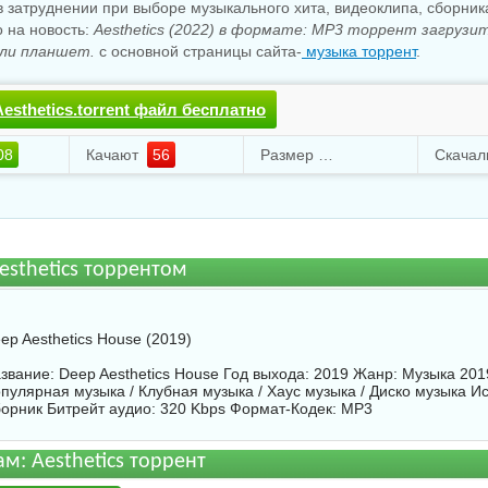
 затруднении при выборе музыкального хита, видеоклипа, сборни
о на новость:
Aesthetics (2022) в формате: MP3 торрент загрузи
ли планшет.
с основной страницы сайта-
музыка торрент
.
esthetics.torrent файл бесплатно
08
Качают
56
Размер
95.39 Mb
esthetics торрентом
ep Aesthetics House (2019)
звание: Deep Aesthetics House Год выхода: 2019 Жанр: Музыка 2019
пулярная музыка / Клубная музыка / Хаус музыка / Диско музыка И
орник
Битрейт аудио: 320 Kbps Формат-Кодек: MP3
м: Aesthetics торрент