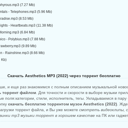
ephyrous.mp3 (7.27 Mb)
ntals - Telephones.mp3 (5.96 Mb)
aradise.mp3 (8.53 Mb)
ights - Heartbeats.mp3 (11.38 Mb)
 Morning.mp3 (6.84 Mb)
onico - Polybius.mp3 (7.88 Mb)
Brawberry.mp3 (9.89 Mb)
in - Rainshine.mp3 (8.66 Mb)
9 Kb)
Скачать Aesthetics MP3 (2022) через торрент бесплатно
ше, и еще раз знакомимся с полным описанием музыкальной ново
ть торрент файлом
. Для точности и скорости в выборе музыки при
е поля:категории, стили, исполнитель, тегы. Укладываемся в пару 
опку
скачать бесплатно торрентом музон Aesthetics (2022)
. Жде
агрузки торрент файла, и Вы уже можете
смотреть видеоклипы, 
винки mp3 музыки торрент в хорошем качестве
на ПК или гаджет