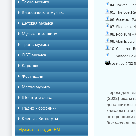
Техно музыка
04. Jacket. - Z
Классическая музыка
05. The Lost Re
06. Geovoc - P
Детская музыка
07. Sleepless-N
Музыка в машину
08. Poolsuite -
09. Alan Elettr
Транс музыка
10. Clintone - 
OST музыка
11. Sandor Gav
cover.jpg (732.
Караоке
Фестивали
Метал музыка
Переходим вы
Шлягер музыка
(2022) скача
дополнительны
Радио - сборники
кликаем на кн
нетерпением з
Клипы - Концерты
бесплатно но
Музыка на радио FM