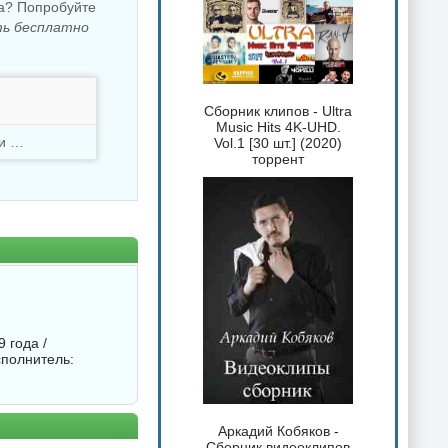
ка? Попробуйте
ть бесплатно
Сборник клипов - Ultra
Music Hits 4K-UHD.
Скачали
2757 раз
Vol.1 [30 шт.] (2020)
торрент
 года /
сполнитель:
Аркадий Кобяков -
Сборник видеоклипов