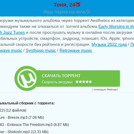
Тоня, 24🍑
Ищу парня на ночь💦
агрузки музыкального альбома через торрент Aesthetics из категор
омендуем также не отказаться от .torrent альбома
Early Morning in t
th Jazz Tunes
и после прослушать музыку в онлайне после загрузки
бильных устройств, смартфон, андроид, планшет, IOs, Apple, iphon
альной скорости без рейтинга и регистрации.
Музыка 2022 года
/
П
hwave music
/
Synthpop music
/
Retrowave music
зыкальный сборник с торрента:
022) (12 файлов)
ure - Breeze.mp3 (7.08 Mb)
982 - Embrace The Freedom.mp3 (8.87 Mb)
er - Shidoshi.mp3 (12.31 Mb)