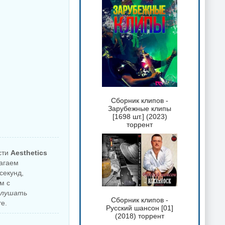
Сборник клипов -
Зарубежные клипы
[1698 шт.] (2023)
торрент
сти
Aesthetics
лагаем
секунд,
м с
слушать
Сборник клипов -
е.
Русский шансон [01]
(2018) торрент