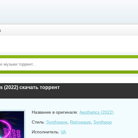
s
cs (2022) скачать торрент
Название в оригинале:
Aesthetics (2022)
Стиль:
Synthwave
,
Retrowave
,
Synthpop
Исполнитель:
VA