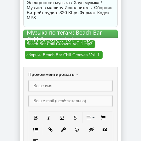
Электронная музыка / Хаус музыка /
Музыка в машину Исполнитель:
Сборник
Битрейт аудио: 320 Kbps Формат-Кодек:
MP3
Музыка по тегам: Beach Bar
Chill Grooves, Vol. 1 торрент
Beach Bar Chill Grooves Vol. 1 mp3
сборник Beach Bar Chill Grooves Vol. 1
Прокомментировать
Полужирный
Курсив
Подчеркнутый
Зачеркнутый
Выравнивание
Нумерованный спи
Маркированный список
Вставить ссылку
Вставить защищенную ссылку
Вставить смайлик
Вставка скрытого текст
Вставка цитаты