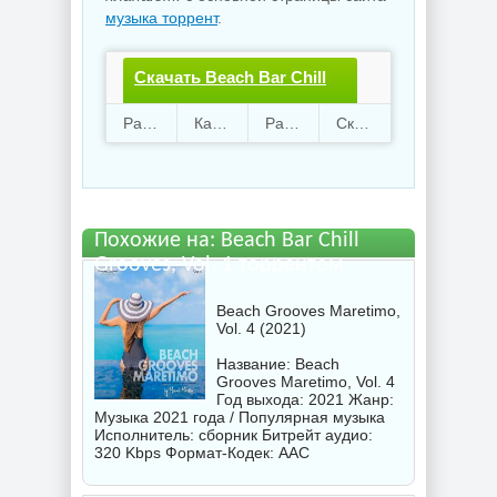
музыка торрент
.
Скачать Beach Bar Chill
Grooves, Vol. 1.torrent
Раздают
108
Качают
89
Размер
364.41 Mb
Скачали
1545 раз
файл бесплатно
Похожие на: Beach Bar Chill
Grooves, Vol. 1 торрентом
Beach Grooves Maretimo,
Vol. 4 (2021)
Название: Beach
Grooves Maretimo, Vol. 4
Год выхода: 2021 Жанр:
Музыка 2021 года / Популярная музыка
Исполнитель:
сборник
Битрейт аудио:
320 Kbps Формат-Кодек: AAC