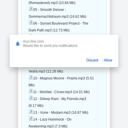
(Remastered).mp3 (10.84 Mb)
05 - Smooth Deluxe -
Sommernachtstraum.mp3 (16.62 Mb)
06 - Sunset Boulevard Project - The
Dark Path.mp3 (12.73 Mb)
07 - Marco Moli - Watching The
muz-line.com
Waves.mp3 (9.69 Mb)
Would like to send you notifications
08 - Nexus 5 - Late At Night.mp3 (12.49
Mb)
Discard
Allow
09 - Inventors Of The Sun - Es
Vedrà.mp3 (12.26 Mb)
10 - Magnus Moone - Prairie.mp3 (5.51
Mb)
11 - Wohltat - Closer.mp3 (14.01 Mb)
12 - Dileep Rani - My Friends.mp3
(8.17 Mb)
13 - Vune - Mudam.mp3 (16.87 Mb)
14 - Lazy Hammock - On
Awakening.mp3 (7.3 Mb)