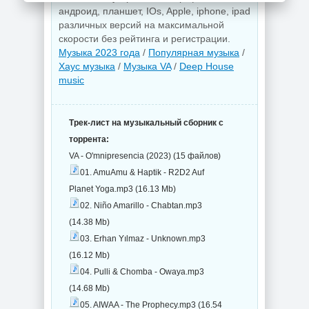
андроид, планшет, IOs, Apple, iphone, ipad
различных версий на максимальной
скорости без рейтинга и регистрации.
Музыка 2023 года
/
Популярная музыка
/
Хаус музыка
/
Музыка VA
/
Deep House
music
Трек-лист на музыкальный сборник с
торрента:
VA - O'mnipresencia (2023) (15 файлов)
01. AmuAmu & Haptik - R2D2 Auf
Planet Yoga.mp3 (16.13 Mb)
02. Niño Amarillo - Chabtan.mp3
(14.38 Mb)
03. Erhan Yılmaz - Unknown.mp3
(16.12 Mb)
04. Pulli & Chomba - Owaya.mp3
(14.68 Mb)
05. AIWAA - The Prophecy.mp3 (16.54