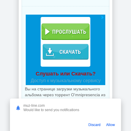
Слушать или Скачать?
Доступ к музыкальному сервису
Вы на странице загрузки музыкального
альбома через торрент O'mnipresencia из
категории Музыка 2023 года онлайн.
muz-line.com
Рекомендуем также не отказаться от
Would like to send you notifications
.torrent альбома
Regarding Miles Davis
и
после прослушать музыку в онлайне
после загрузки торрентом бесплатно для
Discard
Allow
мобильных устройств, смартфон,