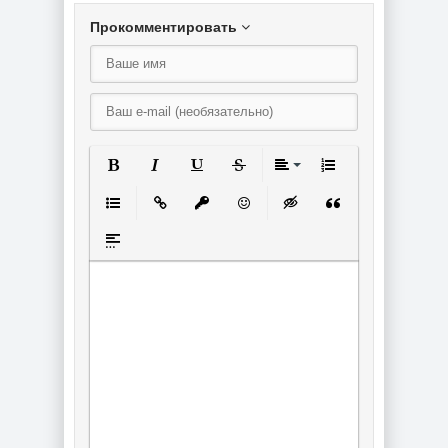
Прокомментировать
Полужирный
Курсив
Подчеркнутый
Зачеркнутый
Выравнивание
Нумерованный спи
Маркированный список
Вставить ссылку
Вставить защищенную ссылку
Вставить смайлик
Вставка скрытого текст
Вставка цитаты
Вставка спойлера