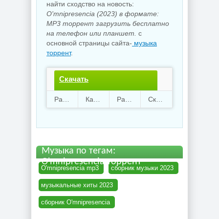
найти сходство на новость:
O'mnipresencia (2023) в формате:
MP3 торрент загрузить бесплатно
на телефон или планшет.
с
основной страницы сайта-
музыка
торрент
.
Скачать
O'mnipresencia.torrent
Раздают
49
Качают
63
Размер
220.1 Mb
Скачали
1996 раз
файл бесплатно
Музыка по тегам:
O'mnipresencia торрент
O'mnipresencia mp3
сборник музыки 2023
музыкальные хиты 2023
сборник O'mnipresencia