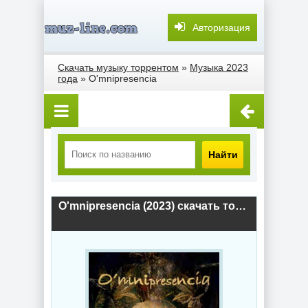
Авторизация
Скачать музыку торрентом
»
Музыка 2023
года
» O'mnipresencia
Найти
O'mnipresencia (2023) скачать торрент