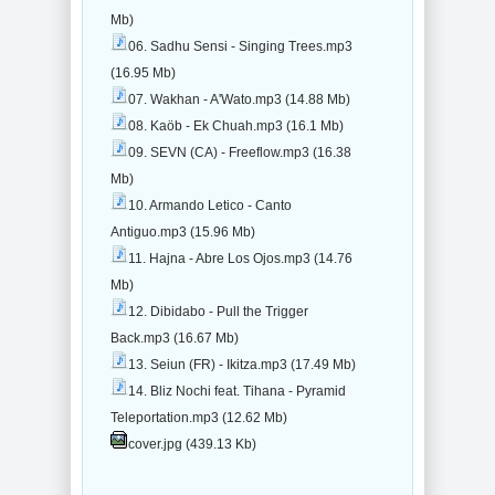
Mb)
06. Sadhu Sensi - Singing Trees.mp3
(16.95 Mb)
07. Wakhan - A'Wato.mp3 (14.88 Mb)
08. Kaöb - Ek Chuah.mp3 (16.1 Mb)
09. SEVN (CA) - Freeflow.mp3 (16.38
Mb)
10. Armando Letico - Canto
Antiguo.mp3 (15.96 Mb)
11. Hajna - Abre Los Ojos.mp3 (14.76
Mb)
12. Dibidabo - Pull the Trigger
Back.mp3 (16.67 Mb)
13. Seiun (FR) - Ikitza.mp3 (17.49 Mb)
14. Bliz Nochi feat. Tihana - Pyramid
Teleportation.mp3 (12.62 Mb)
cover.jpg (439.13 Kb)