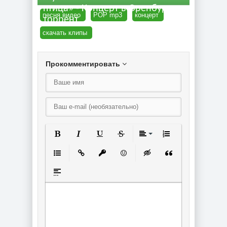
птица» - Концерт в Оренбурге
песня видео
POP mp3
концерт
торрент
скачать клипы
Прокомментировать
Полужирный
Курсив
Подчеркнутый
Зачеркнутый
Выравнивание
Нумерованный спи
Маркированный список
Вставить ссылку
Вставить защищенную ссылку
Вставить смайлик
Вставка скрытого текст
Вставка цитаты
Вставка спойлера