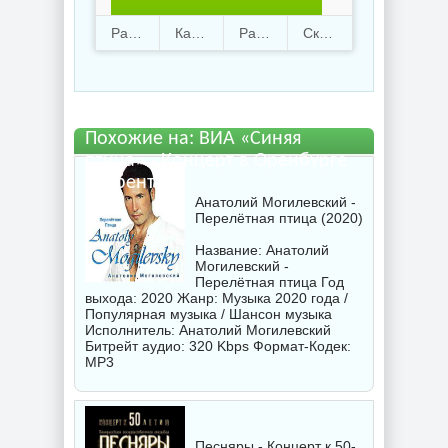
птица» - Концерт в
Раздают
64
Качают
21
Размер
896.13 Mb
Скачали
3682 раз
Оренбурге.torrent файл
бесплатно
Похожие на: ВИА «Синяя
птица» - Концерт в Оренбурге
торрентом
Анатолий Могилевский -
Перелётная птица (2020)
Название: Анатолий
Могилевский -
Перелётная птица Год
выхода: 2020 Жанр: Музыка 2020 года /
Популярная музыка / Шансон музыка
Исполнитель:
Анатолий Могилевский
Битрейт аудио: 320 Kbps Формат-Кодек:
MP3
Песняры - Концерт к 50-