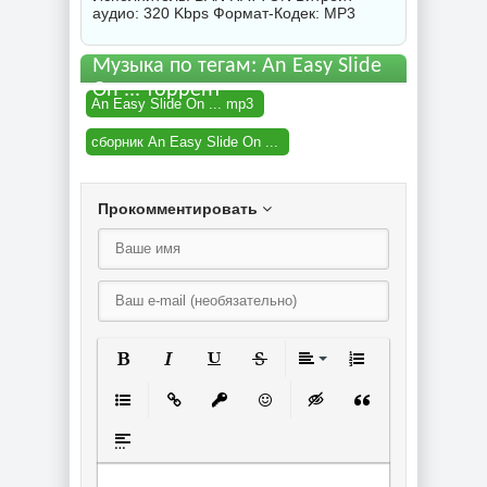
аудио: 320 Kbps Формат-Кодек: MP3
Музыка по тегам: An Easy Slide
On ... торрент
An Easy Slide On ... mp3
сборник An Easy Slide On ...
Прокомментировать
Полужирный
Курсив
Подчеркнутый
Зачеркнутый
Выравнивание
Нумерованный спи
Маркированный список
Вставить ссылку
Вставить защищенную ссылку
Вставить смайлик
Вставка скрытого текст
Вставка цитаты
Вставка спойлера