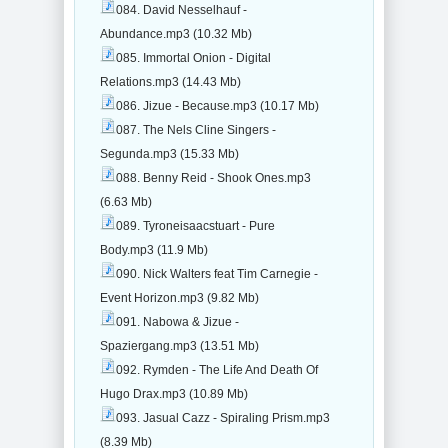
084. David Nesselhauf -
Abundance.mp3 (10.32 Mb)
085. Immortal Onion - Digital
Relations.mp3 (14.43 Mb)
086. Jizue - Because.mp3 (10.17 Mb)
087. The Nels Cline Singers -
Segunda.mp3 (15.33 Mb)
088. Benny Reid - Shook Ones.mp3
(6.63 Mb)
089. Tyroneisaacstuart - Pure
Body.mp3 (11.9 Mb)
090. Nick Walters feat Tim Carnegie -
Event Horizon.mp3 (9.82 Mb)
091. Nabowa & Jizue -
Spaziergang.mp3 (13.51 Mb)
092. Rymden - The Life And Death Of
Hugo Drax.mp3 (10.89 Mb)
093. Jasual Cazz - Spiraling Prism.mp3
(8.39 Mb)