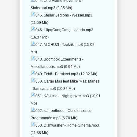
044. One Frame Movement -
Stokstaart.mp3 (9.35 Mb)
045. Stellar Legions - Wessel.mp3
(11.69 Mb)
046. LũpḁGangGang - kienda.mp3
(16.37 Mb)
047. M.CHUZI - Tzatzìki.mp3 (15.02
Mb)
048. Boombox Experiments -
Miscellaneous.mp3 (9.94 Mb)
049. Echt! - Parakeet.mp3 (12.32 Mb)
050. Cargo Mas feat Mike 'Maz' Mahez
- Samsara.mp3 (10.32 Mb)
051. KAU trio. - Nightgrazer.mp3 (10.91
Mb)
052. schroothoop - Obsolescence
Programmée.mp3 (6.78 Mb)
053. Dishwasher - Home Cinema.mp3
(11.38 Mb)