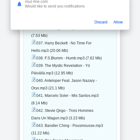
muz-line.com
Your Mom.mp3 (9.22 Mb)
Would like to send you notifications
035. The Sorcerers - Opening
Titles.mp3 (11.15 Mb)
Discard
Allow
036. Leo Wright - Salty Peanut.mp3
(7.53 Mb)
037. Harry Beckett - No Time For
Hello.mp3 (20.06 Mb)
038. F.S.Blumm - Humb.mp3 (7.62 Mb)
039. The Mystic Revelation - Yö
Päivällä.mp3 (12.95 Mb)
040. Anteloper Feat. Jason Nazary -
Oryx.mp3 (21.1 Mb)
041. Marcelo Soler - Mis Santos.mp3
(8.14 Mb)
042. Stevie Qngo - Trois Hommes
Dans Un Wagon.mp3 (3.23 Mb)
043. Bandler Ching - Pousmousse.mp3
(11.22 Mb)