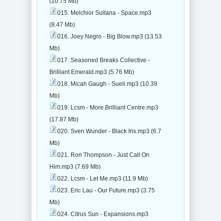
(10.75 Mb)
015. Melchior Sultana - Space.mp3
(8.47 Mb)
016. Joey Negro - Big Blow.mp3 (13.53
Mb)
017. Seasoned Breaks Collective -
Brilliant Emerald.mp3 (5.76 Mb)
018. Micah Gaugh - Sueli.mp3 (10.39
Mb)
019. Lcsm - More Brilliant Centre.mp3
(17.87 Mb)
020. Sven Wunder - Black Iris.mp3 (6.7
Mb)
021. Ron Thompson - Just Call On
Him.mp3 (7.69 Mb)
022. Lcsm - Let Me.mp3 (11.9 Mb)
023. Eric Lau - Our Future.mp3 (3.75
Mb)
024. Citrus Sun - Expansions.mp3