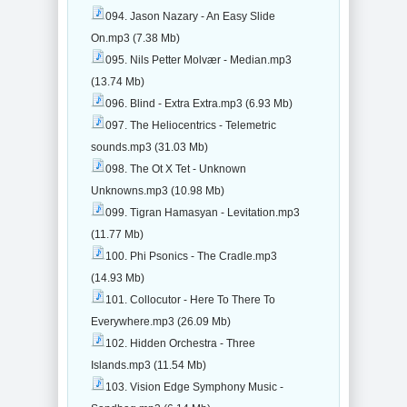
094. Jason Nazary - An Easy Slide
On.mp3 (7.38 Mb)
095. Nils Petter Molvær - Median.mp3
(13.74 Mb)
096. Blind - Extra Extra.mp3 (6.93 Mb)
097. The Heliocentrics - Telemetric
sounds.mp3 (31.03 Mb)
098. The Ot X Tet - Unknown
Unknowns.mp3 (10.98 Mb)
099. Tigran Hamasyan - Levitation.mp3
(11.77 Mb)
100. Phi Psonics - The Cradle.mp3
(14.93 Mb)
101. Collocutor - Here To There To
Everywhere.mp3 (26.09 Mb)
102. Hidden Orchestra - Three
Islands.mp3 (11.54 Mb)
103. Vision Edge Symphony Music -