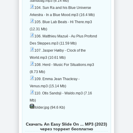
Sandbag.mp3 (6.14 Mb)
104. Sun Ra and his Blue Universe
Arkestra - In a Blue Mood.mp3 (16.4 Mb)
105. Blue Lab Beats - Hi There.mp3
(12.31 Mb)
106. Matthieu Mazué - Au Plus Profond
Des Steppes.mp3 (11.59 Mb)
107. Jasper Høiby - Clock of the
World.mp3 (10.61 Mb)
108. Herd - Music For Situations.mp3
(8.73 Mb)
109. Emma Jean Thackray -
Venus.mp3 (15.14 Mb)
110. Otis Sandsji - Waldo.mp3 (7.16
Mb)
folder.jpg (94.6 Kb)
Скачать An Easy Slide On ... MP3 (2023)
через торрент бесплатно