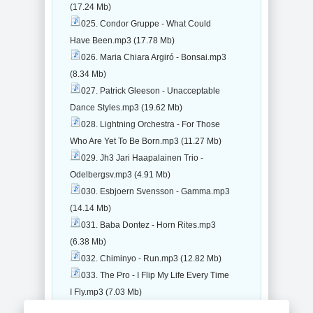
(17.24 Mb)
025. Condor Gruppe - What Could
Have Been.mp3 (17.78 Mb)
026. Maria Chiara Argiró - Bonsai.mp3
(8.34 Mb)
027. Patrick Gleeson - Unacceptable
Dance Styles.mp3 (19.62 Mb)
028. Lightning Orchestra - For Those
Who Are Yet To Be Born.mp3 (11.27 Mb)
029. Jh3 Jari Haapalainen Trio -
Odelbergsv.mp3 (4.91 Mb)
030. Esbjoern Svensson - Gamma.mp3
(14.14 Mb)
031. Baba Dontez - Horn Rites.mp3
(6.38 Mb)
032. Chiminyo - Run.mp3 (12.82 Mb)
033. The Pro - I Flip My Life Every Time
I Fly.mp3 (7.03 Mb)
034. Delvon Lamarr Organ Trio - Call