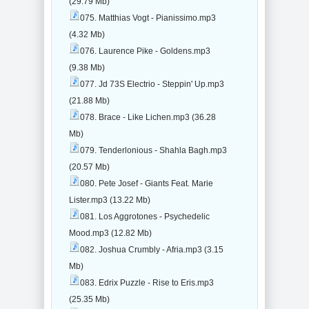
(29.79 Mb)
075. Matthias Vogt - Pianissimo.mp3
(4.32 Mb)
076. Laurence Pike - Goldens.mp3
(9.38 Mb)
077. Jd 73S Electrio - Steppin' Up.mp3
(21.88 Mb)
078. Brace - Like Lichen.mp3 (36.28
Mb)
079. Tenderlonious - Shahla Bagh.mp3
(20.57 Mb)
080. Pete Josef - Giants Feat. Marie
Lister.mp3 (13.22 Mb)
081. Los Aggrotones - Psychedelic
Mood.mp3 (12.82 Mb)
082. Joshua Crumbly - Afria.mp3 (3.15
Mb)
083. Edrix Puzzle - Rise to Eris.mp3
(25.35 Mb)