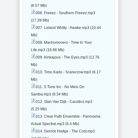
(8.57 Mb)
006. Freeez - Southern Freeez.mp3
(17.39 Mb)
007. Leland Whitty - Awake.mp3 (10.44
Mb)
008. Machomovers - Time In Your
Life.mp3 (16.86 Mb)
009. Kinkajous - The Eyes.mp3 (12.76
Mb)
010. Timo Kado - Scarecrow.mp3 (6.17
Mb)
011. S Tone Inc - No Meio Do
Samba.mp3 (8.34 Mb)
012. Stan Van Dijk - Caustics.mp3
(5.25 Mb)
013. Clear Path Ensemble - Panorama
Actual Spectral.mp3 (6.4 Mb)
014. Derrick Hodge - The Cost.mp3