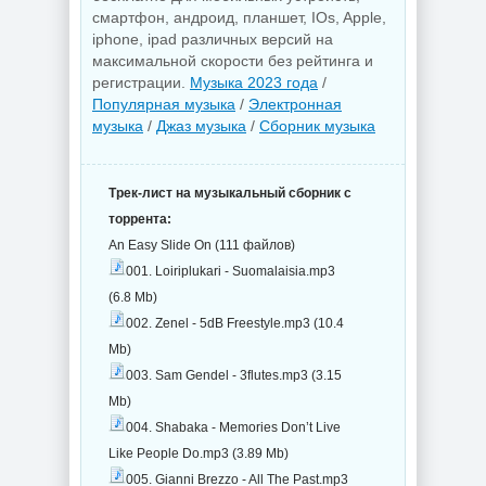
смартфон, андроид, планшет, IOs, Apple,
iphone, ipad различных версий на
максимальной скорости без рейтинга и
регистрации.
Музыка 2023 года
/
Популярная музыка
/
Электронная
музыка
/
Джаз музыка
/
Сборник музыка
Трек-лист на музыкальный сборник с
торрента:
An Easy Slide On (111 файлов)
001. Loiriplukari - Suomalaisia.mp3
(6.8 Mb)
002. Zenel - 5dB Freestyle.mp3 (10.4
Mb)
003. Sam Gendel - 3flutes.mp3 (3.15
Mb)
004. Shabaka - Memories Don’t Live
Like People Do.mp3 (3.89 Mb)
005. Gianni Brezzo - All The Past.mp3