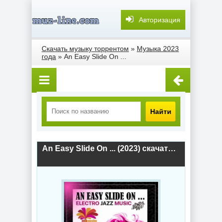
Авторизация
Скачать музыку торрентом
»
Музыка 2023
года
» An Easy Slide On ...
Найти
An Easy Slide On ... (2023) скачать торрент