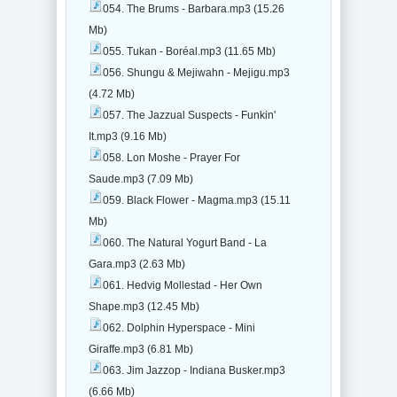
054. The Brums - Barbara.mp3 (15.26
Mb)
055. Tukan - Boréal.mp3 (11.65 Mb)
056. Shungu & Mejiwahn - Mejigu.mp3
(4.72 Mb)
057. The Jazzual Suspects - Funkin'
It.mp3 (9.16 Mb)
058. Lon Moshe - Prayer For
Saude.mp3 (7.09 Mb)
059. Black Flower - Magma.mp3 (15.11
Mb)
060. The Natural Yogurt Band - La
Gara.mp3 (2.63 Mb)
061. Hedvig Mollestad - Her Own
Shape.mp3 (12.45 Mb)
062. Dolphin Hyperspace - Mini
Giraffe.mp3 (6.81 Mb)
063. Jim Jazzop - Indiana Busker.mp3
(6.66 Mb)