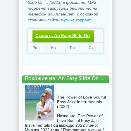
Slide On ... (2023) в формате: MP3
торрент загрузить бесплатно на
телефон или планшет.
с основной
страницы сайта-
музыка торрент
.
Скачать An Easy Slide On
....torrent файл бесплатно
Раздают
118
Качают
87
Размер
1.24 Gb
Скачали
3023 раз
Похожие на: An Easy Slide On ...
торрентом
The Power of Love Soulful
Easy Jazz Instrumentals
(2022)
Название: The Power of
Love Soulful Easy Jazz
Instrumentals Год выхода: 2022 Жанр:
Музыка 2022 года / Популярная музыка /