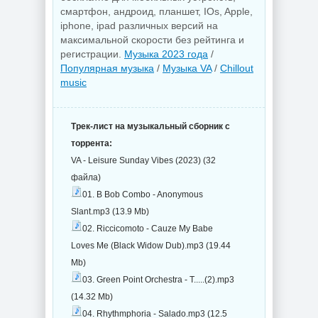
смартфон, андроид, планшет, IOs, Apple,
iphone, ipad различных версий на
максимальной скорости без рейтинга и
регистрации.
Музыка 2023 года
/
Популярная музыка
/
Музыка VA
/
Chillout
music
Трек-лист на музыкальный сборник с
торрента:
VA - Leisure Sunday Vibes (2023) (32
файла)
01. B Bob Combo - Anonymous
Slant.mp3 (13.9 Mb)
02. Riccicomoto - Cauze My Babe
Loves Me (Black Widow Dub).mp3 (19.44
Mb)
03. Green Point Orchestra - T.....(2).mp3
(14.32 Mb)
04. Rhythmphoria - Salado.mp3 (12.5