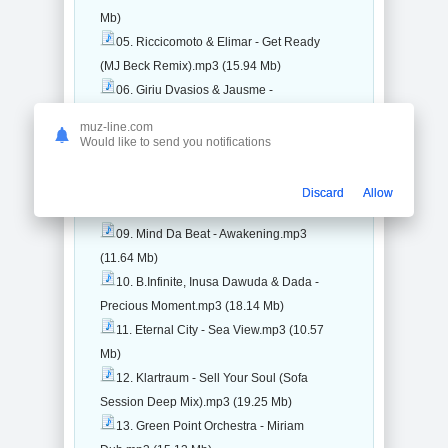
Mb)
05. Riccicomoto & Elimar - Get Ready
(MJ Beck Remix).mp3 (15.94 Mb)
06. Giriu Dvasios & Jausme -
Neverk.mp3 (8.91 Mb)
muz-line.com
07. DJ Pier Green - With His Song.mp3
Would like to send you notifications
(9.83 Mb)
08. Christian Hornbostel -
Discard
Allow
Schakunta.mp3 (15.39 Mb)
09. Mind Da Beat - Awakening.mp3
(11.64 Mb)
10. B.Infinite, Inusa Dawuda & Dada -
Precious Moment.mp3 (18.14 Mb)
11. Eternal City - Sea View.mp3 (10.57
Mb)
12. Klartraum - Sell Your Soul (Sofa
Session Deep Mix).mp3 (19.25 Mb)
13. Green Point Orchestra - Miriam