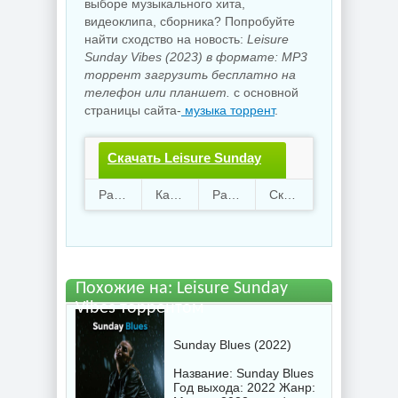
выборе музыкального хита,
видеоклипа, сборника? Попробуйте
найти сходство на новость:
Leisure
Sunday Vibes (2023) в формате: MP3
торрент загрузить бесплатно на
телефон или планшет.
с основной
страницы сайта-
музыка торрент
.
Скачать Leisure Sunday
Vibes.torrent файл
Раздают
52
Качают
66
Размер
397.06 Mb
Скачали
2276 раз
бесплатно
Похожие на: Leisure Sunday
Vibes торрентом
Sunday Blues (2022)
Название: Sunday Blues
Год выхода: 2022 Жанр: