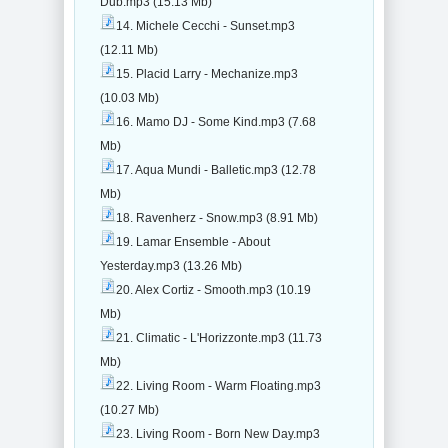
Dub.mp3 (15.13 Mb)
14. Michele Cecchi - Sunset.mp3
(12.11 Mb)
15. Placid Larry - Mechanize.mp3
(10.03 Mb)
16. Mamo DJ - Some Kind.mp3 (7.68
Mb)
17. Aqua Mundi - Balletic.mp3 (12.78
Mb)
18. Ravenherz - Snow.mp3 (8.91 Mb)
19. Lamar Ensemble - About
Yesterday.mp3 (13.26 Mb)
20. Alex Cortiz - Smooth.mp3 (10.19
Mb)
21. Climatic - L'Horizzonte.mp3 (11.73
Mb)
22. Living Room - Warm Floating.mp3
(10.27 Mb)
23. Living Room - Born New Day.mp3