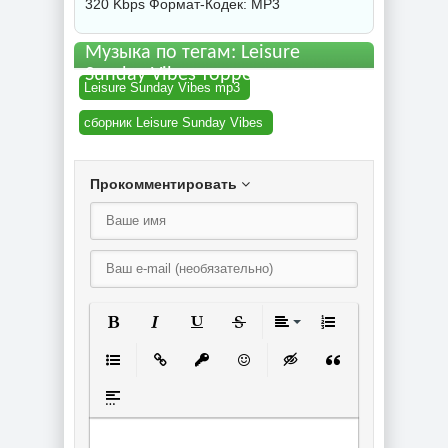
320 Kbps Формат-Кодек: MP3
Музыка по тегам: Leisure
Sunday Vibes торрент
Leisure Sunday Vibes mp3
сборник Leisure Sunday Vibes
Прокомментировать
Полужирный
Курсив
Подчеркнутый
Зачеркнутый
Выравнивание
Нумерованный спи
Маркированный список
Вставить ссылку
Вставить защищенную ссылку
Вставить смайлик
Вставка скрытого текст
Вставка цитаты
Вставка спойлера