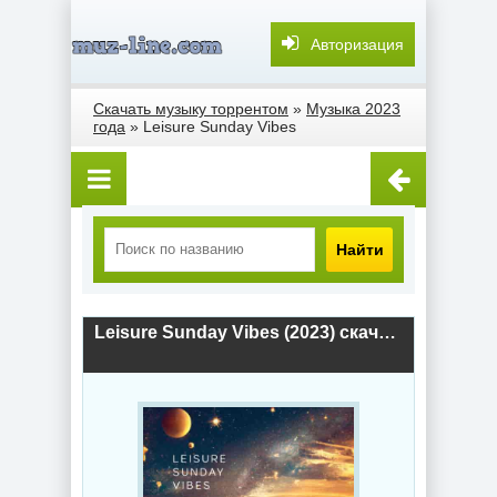
Авторизация
Скачать музыку торрентом
»
Музыка 2023
года
» Leisure Sunday Vibes
Найти
Leisure Sunday Vibes (2023) скачать торрент