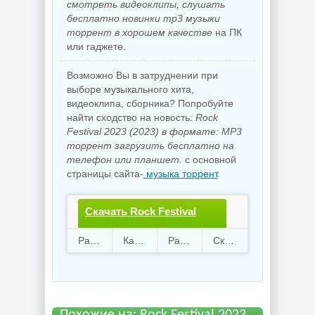
смотреть видеоклипы, слушать
бесплатно новинки mp3 музыки
торрент в хорошем качестве
на ПК
или гаджете.
Возможно Вы в затруднении при
выборе музыкального хита,
видеоклипа, сборника? Попробуйте
найти сходство на новость:
Rock
Festival 2023 (2023) в формате: MP3
торрент загрузить бесплатно на
телефон или планшет.
с основной
страницы сайта-
музыка торрент
.
Скачать Rock Festival
2023.torrent файл
Раздают
74
Качают
49
Размер
400.89 Mb
Скачали
3088 раз
бесплатно