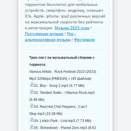
торрентом бесплатно для мобильных
устройств, смартфон, андроид, планшет,
IOs, Apple, iphone, ipad различных версий
на максимальной скорости без рейтинга
и регистрации.
Музыка 2023 года
/
Популярная музыка
/
Рок -
альтернативная музыка
/
Фестивали
Трек-лист на музыкальный сборник с
торрента:
Various Artists - Rock Festival 2023 (2023)
Mp3 320kbps [PMEDIA] ⭐️ (45 файлов)
01. Blur - Song 2.mp3 (4.77 Mb)
02. Twisted Sister - I Wanna Rock.mp3
(6.98 Mb)
03. Red Hot Chili Peppers - Can’t
Stop.mp3 (10.39 Mb)
04. Linkin Park - Lost.mp3 (7.73 Mb)
05. Shinedown - Planet Zero.mp3 (8.62