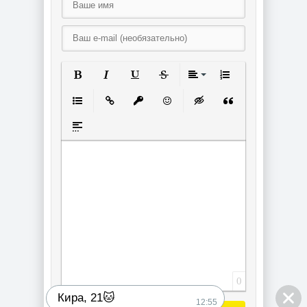
Полужирный
Курсив
Подчеркнутый
Зачеркнутый
Выравнивание
Нумерованный спи
Маркированный список
Вставить ссылку
Вставить защищенную ссылку
Вставить смайлик
Вставка скрытого текст
Вставка цитаты
Вставка спойлера
0
Кира, 21🐱
12:55