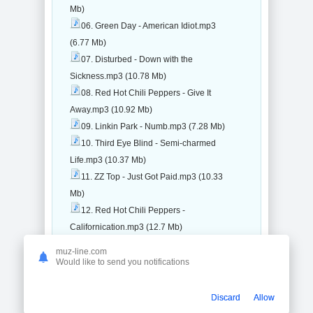
Mb)
06. Green Day - American Idiot.mp3
(6.77 Mb)
07. Disturbed - Down with the
Sickness.mp3 (10.78 Mb)
08. Red Hot Chili Peppers - Give It
Away.mp3 (10.92 Mb)
09. Linkin Park - Numb.mp3 (7.28 Mb)
10. Third Eye Blind - Semi-charmed
Life.mp3 (10.37 Mb)
11. ZZ Top - Just Got Paid.mp3 (10.33
Mb)
12. Red Hot Chili Peppers -
Californication.mp3 (12.7 Mb)
13. Twenty One Pilots - Heathens.mp3
muz-line.com
(7.6 Mb)
Would like to send you notifications
14. Babyshambles - Delivery.mp3 (6.28
Mb)
Discard
Allow
15. Paramore - Still into You.mp3 (8.37