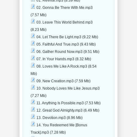
01. Revival.mp3 (8.39 Mb)
02. Gonna Be There With Me.mp3
(7.57 Mb)
03. Leave This World Behind.mp3
(8.23 Mb)
04. Let There Be Light.mp3 (9.22 Mb)
05. Faithful And True.mp3 (9.43 Mb)
06. Gather Round Now.mp3 (9.51 Mb)
07. In Your Hands.mp3 (8.32 Mb)
08. Loves Me Like A Rock.mp3 (8.54
Mb)
09. New Creation.mp3 (7.59 Mb)
10. Nobody Loves Me Like Jesus.mp3
(7.27 Mb)
11. Anything Is Possible.mp3 (7.53 Mb)
12. Great God Almighty.mp3 (6.49 Mb)
13. Devotion.mp3 (8.96 Mb)
14. You Redeemed Me [Bonus
Track].mp3 (7.28 Mb)