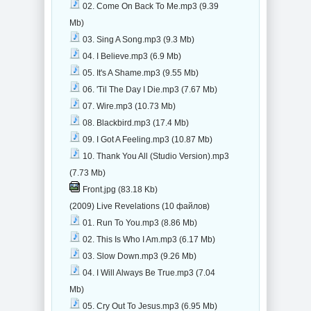
02. Come On Back To Me.mp3 (9.39
Mb)
03. Sing A Song.mp3 (9.3 Mb)
04. I Believe.mp3 (6.9 Mb)
05. It's A Shame.mp3 (9.55 Mb)
06. 'Til The Day I Die.mp3 (7.67 Mb)
07. Wire.mp3 (10.73 Mb)
08. Blackbird.mp3 (17.4 Mb)
09. I Got A Feeling.mp3 (10.87 Mb)
10. Thank You All (Studio Version).mp3
(7.73 Mb)
Front.jpg (83.18 Kb)
(2009) Live Revelations (10 файлов)
01. Run To You.mp3 (8.86 Mb)
02. This Is Who I Am.mp3 (6.17 Mb)
03. Slow Down.mp3 (9.26 Mb)
04. I Will Always Be True.mp3 (7.04
Mb)
05. Cry Out To Jesus.mp3 (6.95 Mb)