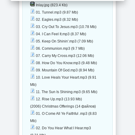
Inlay.jpg (823.4 Kb)
01. Tunnel.mp3 (9.87 Mb)
02. Eagles.mp3 (8.32 Mb)
03. Cry Out To Jesus.mp3 (10.78 Mb)
04. I Can Feel It.mp3 (8.37 Mb)
05. Keep On Shinin'.mp3 (7.09 Mb)
06. Communion.mp3 (9.7 Mb)
07. Carry My Cross.mp3 (12.06 Mb)
08. How Do You Know.mp3 (9.48 Mb)
09. Mountain Of God.mp3 (8.94 Mb)
10. Love Heals Your Heart.mp3 (9.91
Mb)
11. The Sun Is Shining.mp3 (9.65 Mb)
12. Rise Up.mp3 (13.93 Mb)
(2006) Christmas Offerings (14 файлов)
01. O Come All Ye Faithful .mp3 (8.83
Mb)
02. Do You Hear What I Hear.mp3