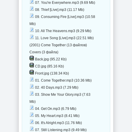
07. You're Everywhere.mp3 (9.69 Mb)
08. Thief [Live].mp3 (11.17 Mb)
09. Consuming Fire [Live].mp3 (10.58
Mb)
10. All The Heavens.mp3 (9.29 Mb)
11. Love Song [Live].mp3 (22.51 Mb)
(2001) Come Together (13 файлов)
Covers (3 файла)
Back.jpg (95.22 Kb)
CD.jpg (85.16 Kb)
Front.jpg (138.34 Kb)
01. Come Together.mp3 (10.36 Mb)
02. 40 Days.mp3 (7.29 Mb)
03. Show Me Your Glory.mp3 (7.63
Mb)
04. Get On.mp3 (6.79 Mb)
05. My Heart.mp3 (8.41 Mb)
06. It's Alright.mp3 (11.76 Mb)
07. Still Listening.mp3 (9.49 Mb)