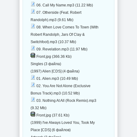
06. Call My Name.mp3 (11.22 Mb)
07. Otherside (Feat. Robert
Randolph).mp3 (9.61 Mb)
08. When Love Comes To Town (With
Robert Randolph, Jars Of Clay &
Switchfoot).mp3 (10.37 Mb)
09. Revelation.mp3 (11.97 Mb)
Front.jpg (366.36 Kb)
Singles (3 файла)
(1997) Alien [CDS] (4 файла)
01. Alien.mp3 (10.49 Mb)
02. You Are Not Alone (Exclusive
Bonus Track).mp3 (10.52 Mb)
03. Nothing At All (Rock Remix).mp3
(9.32 Mb)
Front.jpg (37.61 Kb)
(1999) I've Always Loved You, Took My
Place [CDS] (6 файлов)