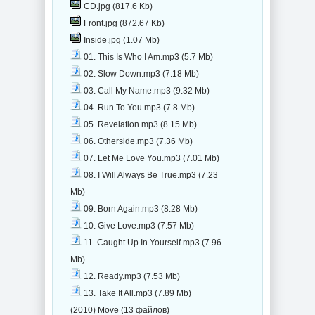
CD.jpg (817.6 Kb)
Front.jpg (872.67 Kb)
Inside.jpg (1.07 Mb)
01. This Is Who I Am.mp3 (5.7 Mb)
02. Slow Down.mp3 (7.18 Mb)
03. Call My Name.mp3 (9.32 Mb)
04. Run To You.mp3 (7.8 Mb)
05. Revelation.mp3 (8.15 Mb)
06. Otherside.mp3 (7.36 Mb)
07. Let Me Love You.mp3 (7.01 Mb)
08. I Will Always Be True.mp3 (7.23
Mb)
09. Born Again.mp3 (8.28 Mb)
10. Give Love.mp3 (7.57 Mb)
11. Caught Up In Yourself.mp3 (7.96
Mb)
12. Ready.mp3 (7.53 Mb)
13. Take It All.mp3 (7.89 Mb)
(2010) Move (13 файлов)