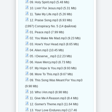
09. Holy Spirit.mp3 (5.48 Mb)
10. Livin' For Jesus.mp3 (5.31 Mb)
11. Take My Life.mp3 (5.26 Mb)
12. Praise Song.mp3 (6.93 Mb)
(1997) Conspiracy No. 5 (14 файлов)
01. Peace.mp3 (7.99 Mb)
02. You Make Me Mad.mp3 (9.23 Mb)
03. How's Your Head.mp3 (8.65 Mb)
04. Alien.mp3 (10.45 Mb)
05. I Deserve_.mp3 (12.23 Mb)
06. Have Mercy.mp3 (6.73 Mb)
07. My Hope Is You.mp3 (9.93 Mb)
08. More To This.mp3 (9.67 Mb)
09. This Song Was Meant For You.mp3
(9.98 Mb)
10. Who I Am.mp3 (8.98 Mb)
11. Give Me A Reason.mp3 (8.4 Mb)
12. Gomer's Theme.mp3 (11.64 Mb)
13. Your Love Endures.mp3 (17.46