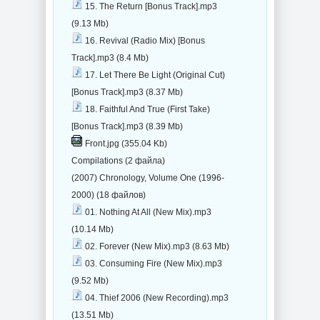
15. The Return [Bonus Track].mp3
(9.13 Mb)
16. Revival (Radio Mix) [Bonus
Track].mp3 (8.4 Mb)
17. Let There Be Light (Original Cut)
[Bonus Track].mp3 (8.37 Mb)
18. Faithful And True (First Take)
[Bonus Track].mp3 (8.39 Mb)
Front.jpg (355.04 Kb)
Compilations (2 файла)
(2007) Chronology, Volume One (1996-
2000) (18 файлов)
01. Nothing At All (New Mix).mp3
(10.14 Mb)
02. Forever (New Mix).mp3 (8.63 Mb)
03. Consuming Fire (New Mix).mp3
(9.52 Mb)
04. Thief 2006 (New Recording).mp3
(13.51 Mb)