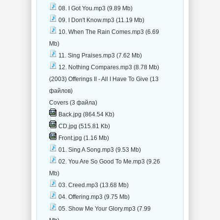
08. I Got You.mp3 (9.89 Mb)
09. I Don't Know.mp3 (11.19 Mb)
10. When The Rain Comes.mp3 (6.69
Mb)
11. Sing Praises.mp3 (7.62 Mb)
12. Nothing Compares.mp3 (8.78 Mb)
(2003) Offerings II - All I Have To Give (13
файлов)
Covers (3 файла)
Back.jpg (864.54 Kb)
CD.jpg (515.81 Kb)
Front.jpg (1.16 Mb)
01. Sing A Song.mp3 (9.53 Mb)
02. You Are So Good To Me.mp3 (9.26
Mb)
03. Creed.mp3 (13.68 Mb)
04. Offering.mp3 (9.75 Mb)
05. Show Me Your Glory.mp3 (7.99