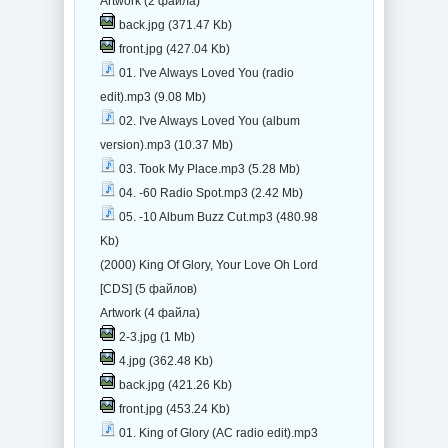
Artwork (2 файла)
back.jpg (371.47 Kb)
front.jpg (427.04 Kb)
01. I've Always Loved You (radio
edit).mp3 (9.08 Mb)
02. I've Always Loved You (album
version).mp3 (10.37 Mb)
03. Took My Place.mp3 (5.28 Mb)
04. -60 Radio Spot.mp3 (2.42 Mb)
05. -10 Album Buzz Cut.mp3 (480.98
Kb)
(2000) King Of Glory, Your Love Oh Lord
[CDS] (5 файлов)
Artwork (4 файла)
2-3.jpg (1 Mb)
4.jpg (362.48 Kb)
back.jpg (421.26 Kb)
front.jpg (453.24 Kb)
01. King of Glory (AC radio edit).mp3