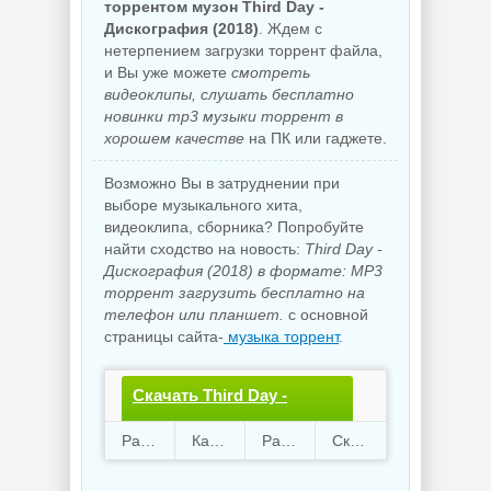
торрентом музон Third Day -
Дискография (2018)
. Ждем с
нетерпением загрузки торрент файла,
и Вы уже можете
смотреть
видеоклипы, слушать бесплатно
новинки mp3 музыки торрент в
хорошем качестве
на ПК или гаджете.
Возможно Вы в затруднении при
выборе музыкального хита,
видеоклипа, сборника? Попробуйте
найти сходство на новость:
Third Day -
Дискография (2018) в формате: MP3
торрент загрузить бесплатно на
телефон или планшет.
с основной
страницы сайта-
музыка торрент
.
Скачать Third Day -
Дискография.torrent
Раздают
14
Качают
47
Размер
2.4 Gb
Скачали
3160 раз
файл бесплатно