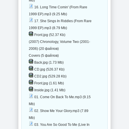
Mb)
16. Long Time Comin' (From Rare
1999 EP).mp3 (9.25 Mb)
17. She Sings In Riddles (From Rare
1999 EP).mp3 (8.79 Mb)
Front.jpg (52.37 Kb)
(2007) Chronology, Volume Two (2001-
2006) (20 файлов)
Covers (5 файлов)
Back.jpg (1.73 Mb)
CD.jpg (526.37 Kb)
CD2.jpg (529.28 Kb)
Front.jpg (1.61 Mb)
Inside.jpg (1.41 Mb)
01. Come On Back To Me.mp3 (9.15
Mb)
02. Show Me Your Glory.mp3 (7.89
Mb)
03. You Are So Good To Me (Live In