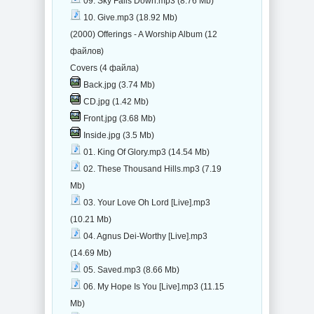
09. Sky Falls Down.mp3 (8.76 Mb)
10. Give.mp3 (18.92 Mb)
(2000) Offerings - A Worship Album (12
файлов)
Covers (4 файла)
Back.jpg (3.74 Mb)
CD.jpg (1.42 Mb)
Front.jpg (3.68 Mb)
Inside.jpg (3.5 Mb)
01. King Of Glory.mp3 (14.54 Mb)
02. These Thousand Hills.mp3 (7.19
Mb)
03. Your Love Oh Lord [Live].mp3
(10.21 Mb)
04. Agnus Dei-Worthy [Live].mp3
(14.69 Mb)
05. Saved.mp3 (8.66 Mb)
06. My Hope Is You [Live].mp3 (11.15
Mb)