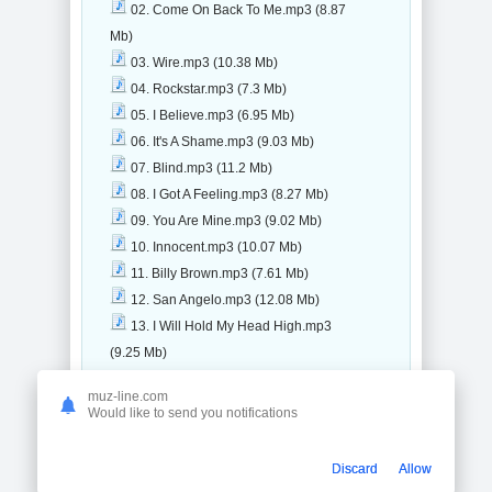
02. Come On Back To Me.mp3 (8.87
Mb)
03. Wire.mp3 (10.38 Mb)
04. Rockstar.mp3 (7.3 Mb)
05. I Believe.mp3 (6.95 Mb)
06. It's A Shame.mp3 (9.03 Mb)
07. Blind.mp3 (11.2 Mb)
08. I Got A Feeling.mp3 (8.27 Mb)
09. You Are Mine.mp3 (9.02 Mb)
10. Innocent.mp3 (10.07 Mb)
11. Billy Brown.mp3 (7.61 Mb)
12. San Angelo.mp3 (12.08 Mb)
13. I Will Hold My Head High.mp3
(9.25 Mb)
(2005) Wherever You Are (13 файлов)
muz-line.com
Covers (4 файла)
Would like to send you notifications
Back.jpg (826.2 Kb)
CD.jpg (421.09 Kb)
Discard
Allow
Front.jpg (849.16 Kb)