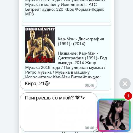
Музыка в машину Исполнитель:
ATC
Битрейт аудио: 320 Kbps Формат-Кодек:
MP3
Кар-Мэн - Дискография
(1991)- (2014)
Название: Кар-Мэн -
Дискография (1991)- Год
выхода: 2014 Жанр:
Музыка 2018 года / Популярная музыка /
Ретро музыка / Музыка в машину
Исполнитель:
Кар-Мэн
Битрейт аудио:
320 Kbps Формат-Кодек: MP3
Кира, 21🐱
06:46
1
Поиграешь со мной? 💖🐾
Мельница /Хелависа/ -
Дискография (2018)
Название: Мельница /
Хелависа/ - Дискография
06:46
Год выхода: 2018 Жанр: