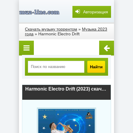
Авторизация
Скачать музыку торрентом
»
Музыка 2023
года
» Harmonic Electro Drift
Найти
Harmonic Electro Drift (2023) скачать торрент