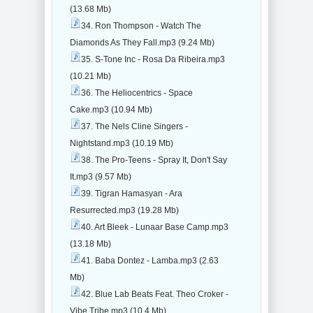
(13.68 Mb)
34. Ron Thompson - Watch The
Diamonds As They Fall.mp3 (9.24 Mb)
35. S-Tone Inc - Rosa Da Ribeira.mp3
(10.21 Mb)
36. The Heliocentrics - Space
Cake.mp3 (10.94 Mb)
37. The Nels Cline Singers -
Nightstand.mp3 (10.19 Mb)
38. The Pro-Teens - Spray It, Don't Say
It.mp3 (9.57 Mb)
39. Tigran Hamasyan - Ara
Resurrected.mp3 (19.28 Mb)
40. Art Bleek - Lunaar Base Camp.mp3
(13.18 Mb)
41. Baba Dontez - Lamba.mp3 (2.63
Mb)
42. Blue Lab Beats Feat. Theo Croker -
Vibe Tribe.mp3 (10.4 Mb)