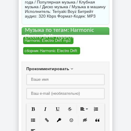
года / Популярная музыка / Клубная
музыка / Диско музыка / Музыка в машину
Исполнитель:
Teriyaki Boyz
Битрейт
аудио: 320 Kbps Формат-Кодек: MP3
Музыка по тегам: Harmonic
Electro Drift торрент
Harmonic Electro Drift mp3
сборник Harmonic Electro Drift
Прокомментировать
Полужирный
Курсив
Подчеркнутый
Зачеркнутый
Выравнивание
Нумерованный спи
Маркированный список
Вставить ссылку
Вставить защищенную ссылку
Вставить смайлик
Вставка скрытого текст
Вставка цитаты