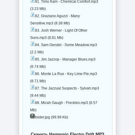
81. Timo Kam - Chemical Comfort.mp3
(3.23 Mb)
82. Graziano Aguzzi - Many
Sensitive.mp3 (8.38 Mb)
83. Josh Werner - Light Of Other
Suns.mp3 (8.81 Mb)
84. Sam Gendel - Some Meadow.mp3
(2.2 Mb)
85. Jim Jazzop - Manager Blues.mp3
(6.74 Mb)
86. Monte La Rue - Key Lime Pie.mp3
(8.71 Mb)
87. The Jazzual Suspects - Sylvah.mp3
(9.44 Mb)
88. Micah Gaugh - Freckles.mp3 (8.57
Mb)
folder.jpg (99.99 Kb)
Скачать Harmonic Electro Drift MP3