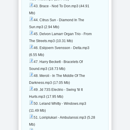
43. Brace - Nod To Don.mp3 (44.91
Mb)
44. Citrus Sun - Diamond In The
Sun.mp3 (2.94 Mb)
45. Delvon Lamarr Organ Trio - From
The Streets.mp3 (10.31 Mb)
46. Esbjoern Svensson - Delta.mp3
(6.55 Mb)
47. Harry Beckett - Bracelets Of
Sound.mp3 (18.73 Mb)
48. Meroli - In The Middle Of The
Darkness.mp3 (17.05 Mb)
49. Jd 73S Electrio - Swing 'til It
Hurts.mp3 (17.95 Mb)
50. Leland Whitty - Windows.mp3
(11.49 Mb)
51. Loiriplukari - Ambulanssi.mp3 (5.28
Mb)