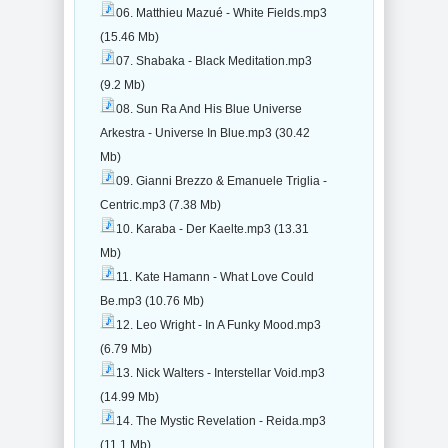
06. Matthieu Mazué - White Fields.mp3
(15.46 Mb)
07. Shabaka - Black Meditation.mp3
(9.2 Mb)
08. Sun Ra And His Blue Universe
Arkestra - Universe In Blue.mp3 (30.42
Mb)
09. Gianni Brezzo & Emanuele Triglia -
Centric.mp3 (7.38 Mb)
10. Karaba - Der Kaelte.mp3 (13.31
Mb)
11. Kate Hamann - What Love Could
Be.mp3 (10.76 Mb)
12. Leo Wright - In A Funky Mood.mp3
(6.79 Mb)
13. Nick Walters - Interstellar Void.mp3
(14.99 Mb)
14. The Mystic Revelation - Reida.mp3
(11.1 Mb)