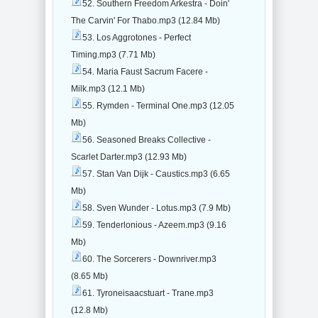
52. Southern Freedom Arkestra - Doin'
The Carvin' For Thabo.mp3 (12.84 Mb)
53. Los Aggrotones - Perfect
Timing.mp3 (7.71 Mb)
54. Maria Faust Sacrum Facere -
Milk.mp3 (12.1 Mb)
55. Rymden - Terminal One.mp3 (12.05
Mb)
56. Seasoned Breaks Collective -
Scarlet Darter.mp3 (12.93 Mb)
57. Stan Van Dijk - Caustics.mp3 (6.65
Mb)
58. Sven Wunder - Lotus.mp3 (7.9 Mb)
59. Tenderlonious - Azeem.mp3 (9.16
Mb)
60. The Sorcerers - Downriver.mp3
(8.65 Mb)
61. Tyroneisaacstuart - Trane.mp3
(12.8 Mb)