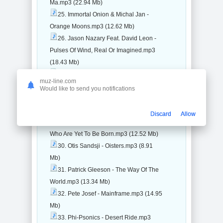
Ma.mp3 (22.94 Mb)
25. Immortal Onion & Michal Jan -
Orange Moons.mp3 (12.62 Mb)
26. Jason Nazary Feat. David Leon -
Pulses Of Wind, Real Or Imagined.mp3
(18.43 Mb)
27. Joshua Crumbly - Noah.mp3 (8.03
muz-line.com
Mb)
Would like to send you notifications
28. Laurence Pike - Nero.mp3 (6.95
Mb)
Discard
Allow
29. Lightning Orchestra - For Those
Who Are Yet To Be Born.mp3 (12.52 Mb)
30. Otis Sandsji - Oisters.mp3 (8.91
Mb)
31. Patrick Gleeson - The Way Of The
World.mp3 (13.34 Mb)
32. Pete Josef - Mainframe.mp3 (14.95
Mb)
33. Phi-Psonics - Desert Ride.mp3