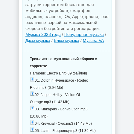
загрузки торрентом бесплатно для
мобильных устройств, смартфон,
андроид, планшет, IOs, Apple, iphone, ipad
различных версий на максимальной
скорости без рейтинга и регистрации.
Музыка 2023 года
/
Популярная музыка
/
Джаз музыка
/
Блюз музыка
/
Музыка VA
Трек-лист на музыкальный сборник с
торрента:
Harmonic Electro Drift (89 файлов)
01. Dolphin Hyperspace - Rodeo
Rider.mp3 (6.94 Mb)
02. Jasper Høiby - Vision Of
Outrage.mp3 (11.42 Mb)
03. Kinkajous - Convolution.mp3
(10.86 Mb)
04. Krewcial - Owo.mp3 (14.49 Mb)
05. Lcsm - Frequency.mp3 (11.39 Mb)