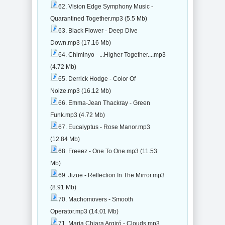
62. Vision Edge Symphony Music -
Quarantined Together.mp3 (5.5 Mb)
63. Black Flower - Deep Dive
Down.mp3 (17.16 Mb)
64. Chiminyo - ...Higher Together....mp3
(4.72 Mb)
65. Derrick Hodge - Color Of
Noize.mp3 (16.12 Mb)
66. Emma-Jean Thackray - Green
Funk.mp3 (4.72 Mb)
67. Eucalyptus - Rose Manor.mp3
(12.84 Mb)
68. Freeez - One To One.mp3 (11.53
Mb)
69. Jizue - Reflection In The Mirror.mp3
(8.91 Mb)
70. Machomovers - Smooth
Operator.mp3 (14.01 Mb)
71. Maria Chiara Argiró - Clouds.mp3