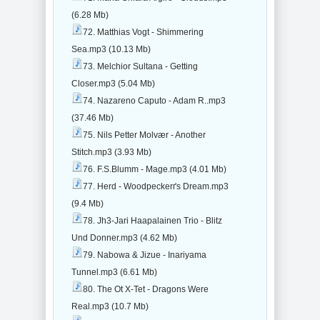
(6.28 Mb)
72. Matthias Vogt - Shimmering
Sea.mp3 (10.13 Mb)
73. Melchior Sultana - Getting
Closer.mp3 (5.04 Mb)
74. Nazareno Caputo - Adam R..mp3
(37.46 Mb)
75. Nils Petter Molvær - Another
Stitch.mp3 (3.93 Mb)
76. F.S.Blumm - Mage.mp3 (4.01 Mb)
77. Herd - Woodpeckerґs Dream.mp3
(9.4 Mb)
78. Jh3-Jari Haapalainen Trio - Blitz
Und Donner.mp3 (4.62 Mb)
79. Nabowa & Jizue - Inariyama
Tunnel.mp3 (6.61 Mb)
80. The Ot X-Tet - Dragons Were
Real.mp3 (10.7 Mb)