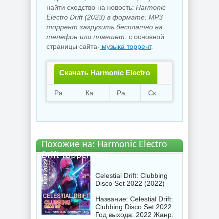
найти сходство на новость:
Harmonic
Electro Drift (2023) в формате: MP3
торрент загрузить бесплатно на
телефон или планшет.
с основной
страницы сайта-
музыка торрент
.
Скачать Harmonic Electro
Drift.torrent файл
Раздают
69
Качают
63
Размер
983.83 Mb
Скачали
3956 раз
бесплатно
Похожие на: Harmonic Electro
Drift торрентом
Celestial Drift: Clubbing
Disco Set 2022 (2022)
Название: Celestial Drift:
Clubbing Disco Set 2022
Год выхода: 2022 Жанр: