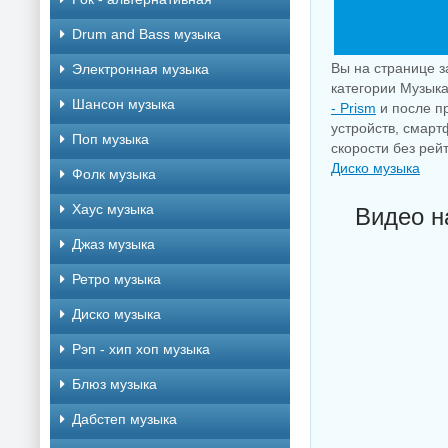
Drum and Bass музыка
Вы на странице з
Электронная музыка
категории Музыка
Шансон музыка
- Prism
и после п
устройств, смарт
Поп музыка
скорости без рей
Диско музыка
Фолк музыка
Хаус музыка
Видео н
Джаз музыка
Ретро музыка
Диско музыка
Рэп - хип хоп музыка
Блюз музыка
Дабстеп музыка