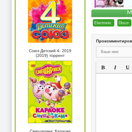
М
Electronic
Disco
Прокомментиро
Союз Детский 4- 2019
(2019) торрент
Полужирный
Курсив
Под
Смешарики: Караоке