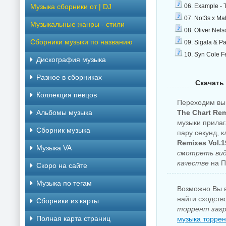
Музыка сборники от | DJ
06. Example - 
07. Not3s x Mab
Музыкальные жанры - стили
08. Oliver Nels
Сборники музыки по названию
09. Sigala & Pa
10. Syn Cole Fe
Дискография музыка
Разное в сборниках
Скачать 
Коллекция певцов
Переходим вы
Альбомы музыка
The Chart Rem
музыки прилаг
Сборник музыка
пару секунд, 
Remixes Vol.1
Музыка VA
смотреть вид
качестве
на П
Скоро на сайте
Музыка по тегам
Возможно Вы в
найти сходств
Cборники из карты
торрент загр
Полная карта страниц
музыка торрен