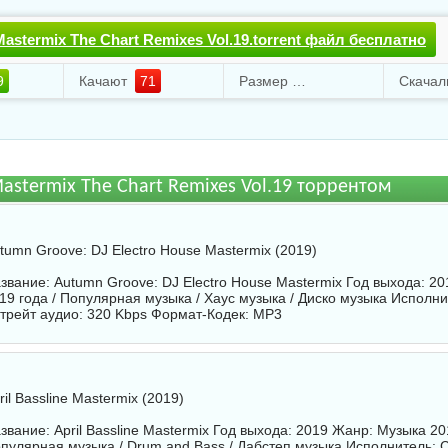
astermix The Chart Remixes Vol.19.torrent файл бесплатно
9
Качают
71
Размер
103.13 Mb
astermix The Chart Remixes Vol.19 торрентом
tumn Groove: DJ Electro House Mastermix (2019)
звание: Autumn Groove: DJ Electro House Mastermix Год выхода: 2
19 года / Популярная музыка / Хаус музыка / Диско музыка Исполн
трейт аудио: 320 Kbps Формат-Кодек: MP3
ril Bassline Mastermix (2019)
звание: April Bassline Mastermix Год выхода: 2019 Жанр: Музыка 20
пулярная музыка / Drum and Bass / Дабстеп музыка Исполнитель:
С