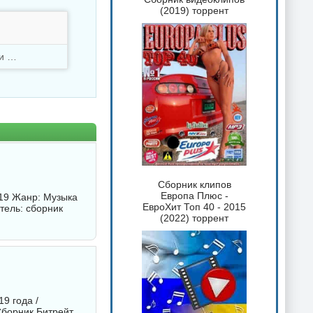
(2019) торрент
Скачали
1006 раз
Сборник клипов
Европа Плюс -
019 Жанр: Музыка
ЕвроХит Топ 40 - 2015
итель:
сборник
(2022) торрент
19 года /
борник
Битрейт