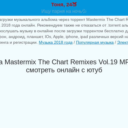
Тоня, 24🍑
Ищу парня на ночь💦
агрузки музыкального альбома через торрент Mastermix The Chart R
 2018 года онлайн. Рекомендуем также не отказаться от .torrent а
рослушать музыку в онлайне после загрузки торрентом бесплатно 
фон, андроид, планшет, IOs, Apple, iphone, ipad различных версий 
тинга и регистрации.
Музыка 2018 года
/
Популярная музыка
/
Элек
а Mastermix The Chart Remixes Vol.19 MP
смотреть онлайн с ютуб