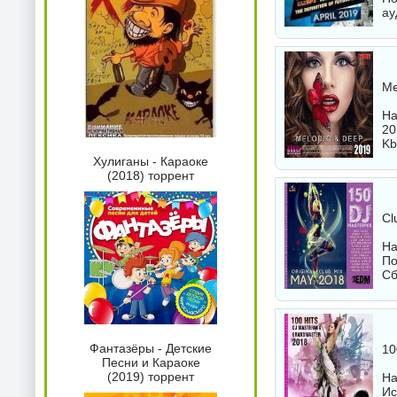
ау
Me
На
20
Kb
Хулиганы - Караоке
(2018) торрент
Cl
На
По
Сб
Фантазёры - Детские
10
Песни и Караоке
(2019) торрент
На
Ис