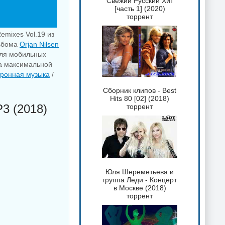
Свежий Русский Хит
[часть 1] (2020)
торрент
emixes Vol.19 из
льбома
Orjan Nilsen
для мобильных
на максимальной
тронная музыка
/
Сборник клипов - Best
Hits 80 [02] (2018)
3 (2018)
торрент
Юля Шереметьева и
группа Леди - Концерт
в Москве (2018)
торрент