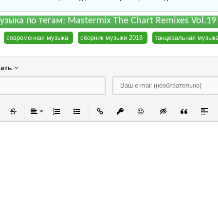
узыка по тегам: Mastermix The Chart Remixes Vol.19
современная музыка
сборник музыки 2018
танцевальная музык
вать
черкнутый
Зачеркнутый
Выравнивание
Нумерованный список
Маркированный список
Вставить ссылку
Вставить защищенную ссылку
Вставить смайлик
Вставка скрытого
Вставка ци
Встав