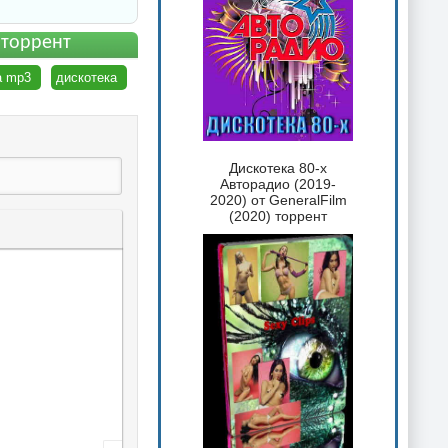
 торрент
а mp3
дискотека
Дискотека 80-х
Авторадио (2019-
2020) от GeneralFilm
(2020) торрент
 текста
таты
ка спойлера