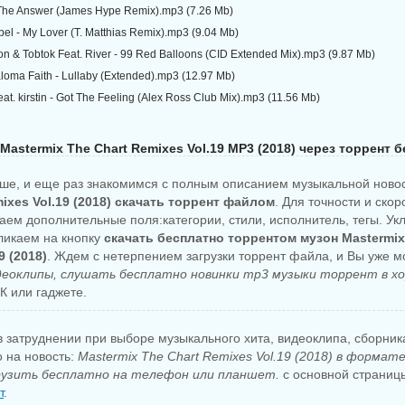
The Answer (James Hype Remix).mp3 (7.26 Mb)
el - My Lover (T. Matthias Remix).mp3 (9.04 Mb)
on & Tobtok Feat. River - 99 Red Balloons (CID Extended Mix).mp3 (9.87 Mb)
loma Faith - Lullaby (Extended).mp3 (12.97 Mb)
at. kirstin - Got The Feeling (Alex Ross Club Mix).mp3 (11.56 Mb)
Mastermix The Chart Remixes Vol.19 MP3 (2018) через торрент 
ше, и еще раз знакомимся с полным описанием музыкальной ново
ixes Vol.19 (2018) скачать торрент файлом
. Для точности и скор
аем дополнительные поля:категории, стили, исполнитель, тегы. Ук
кликаем на кнопку
скачать бесплатно торрентом музон Mastermix
9 (2018)
. Ждем с нетерпением загрузки торрент файла, и Вы уже м
еоклипы, слушать бесплатно новинки mp3 музыки торрент в х
К или гаджете.
 затруднении при выборе музыкального хита, видеоклипа, сборни
о на новость:
Mastermix The Chart Remixes Vol.19 (2018) в формат
узить бесплатно на телефон или планшет.
с основной страницы
т
.