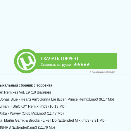
зыкальный сборник с торрента:
rt Remixes Vol. 19 (10 файлов)
 Jonas Blue - Hearts Ain't Gonna Lie (Eden Prince Remix).mp3 (9.17 Mb)
Jumanji (Shift K3Y Remix).mp3 (10.13 Mb)
Alika - Wavey (Club Mix).mp3 (11.47 Mb)
a, Martin Garrix & Brooks - Like I Do (Extended Mix).mp3 (9.91 Mb)
- 48HRS (Extended).mp3 (11.76 Mb)