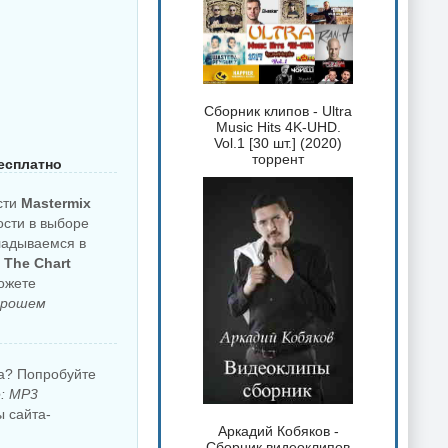
Сборник клипов - Ultra
Music Hits 4K-UHD.
Vol.1 [30 шт.] (2020)
торрент
бесплатно
сти
Mastermix
ости в выборе
ладываемся в
 The Chart
ожете
орошем
ка? Попробуйте
е: MP3
 сайта-
Аркадий Кобяков -
Сборник видеоклипов