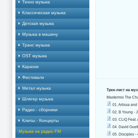
Техно музыка
Классическая музыка
Детская музыка
Музыка в машину
Транс музыка
OST музыка
Караоке
Фестивали
Метал музыка
Трек-лист на му
Mastermix The Cha
Шлягер музыка
01. Arlissa and
Радио - сборники
02. B Young - 
03. CLiQ Feat. 
Клипы - Концерты
04. David Guett
Музыка на радио FM
05. Disciples 