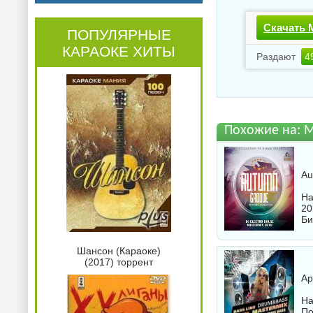
Скачать M
ПОПУЛЯРНЫЕ
КАРАОКЕ ХИТЫ
Раздают
4
Похожие на: M
Au
На
20
Би
Шансон (Караоке)
(2017) торрент
Ap
На
По