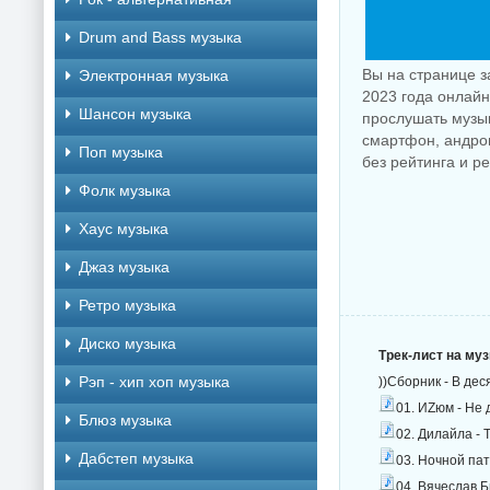
Drum and Bass музыка
Вы на странице з
Электронная музыка
2023 года онлайн
Шансон музыка
прослушать музык
смартфон, андрои
Поп музыка
без рейтинга и р
Фолк музыка
Хаус музыка
Джаз музыка
Ретро музыка
Диско музыка
Трек-лист на му
Рэп - хип хоп музыка
))Сборник - В дес
01. ИZюм - Не 
Блюз музыка
02. Дилайла - 
Дабстеп музыка
03. Ночной пат
04. Вячеслав Б