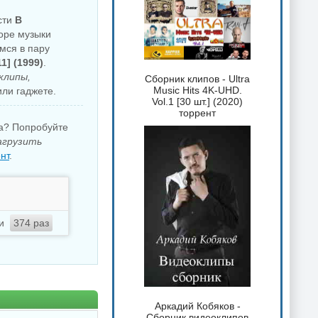
сти
В
боре музыки
мся в пару
1] (1999)
.
клипы,
Сборник клипов - Ultra
Music Hits 4K-UHD.
ли гаджете.
Vol.1 [30 шт.] (2020)
торрент
ка? Попробуйте
агрузить
нт
.
ли
374 раз
Аркадий Кобяков -
Сборник видеоклипов