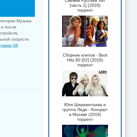
Свежий Русский Хит
[часть 1] (2020)
торрент
атегории Музыка
и после
стройств,
льной скорости
узыка VA
Сборник клипов - Best
Hits 80 [02] (2018)
торрент
Юля Шереметьева и
группа Леди - Концерт
в Москве (2018)
торрент