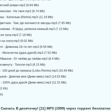
Летний роман.mp3 (9.94 Mb)
чинская - Не твоя.mp3 (8.74 Mb)
аш - Капелька (Remix).mp3 (11.19 Mb)
ветаев - Там, где кончаются звезды.mp3 (7.95 Mb)
никова - Я Шура, ребенок нежный.mp3 (7.15 Mb)
тая луна.mp3 (7.18 Mb)
я на снегу.mp3 (9.02 Mb)
п - Девчонка 16-ти лет.mp3 (9.56 Mb)
 - Малолетка (дура дурой).mp3 (7.52 Mb)
Айвазов - От любви до любви.mp3 (8.4 Mb)
 в минуту - Тополя.mp3 (8.15 Mb)
 - 100 дней до приказа (Lotos Remix).mp3 (10.49 Mb)
ыков - Девочка моя (Демо-микс).mp3 (14.03 Mb)
 - 100% дура дурой (Демо-микс).mp3 (11.52 Mb)
32 Kb)
 b)
Скачать В десяточку! [11] MP3 (1999) через торрент бесплатно