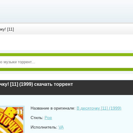
ку! [11]
ку! [11] (1999) скачать торрент
Название в оригинале:
В десяточку [11] (1999)
Стиль:
Pop
Исполнитель:
VA