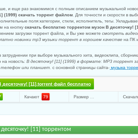
ше, и еще раз знакомимся с полным описанием музыкальной ново
1] (1999) скачать торрент файлом
. Для точности и скорости в вы
олнительные поля:категории, стили, исполнитель, тегы. Укладывае
ем на кнопку
скачать бесплатно торрентом музон В десяточку! [1
ением загрузки торрент файла, и Вы уже можете
смотреть видео
латно новинки mp3 музыки торрент в хорошем качестве
на ПК и
 затруднении при выборе музыкального хита, видеоклипа, сборни
о на новость:
В десяточку! [11] (1999) в формате: MP3 торрент з
 телефон или планшет.
с основной страницы сайта-
музыка торре
 десяточку! [11].torrent файл бесплатно
7
Качают
79
Размер
168.18 Mb
Скача
 десяточку! [11] торрентом