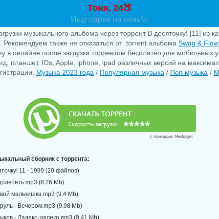
Тоня, 24🍑
Ищу парня на ночь💦
агрузки музыкального альбома через торрент В десяточку! [11] из к
. Рекомендуем также не отказаться от .torrent альбома
Swag & Flow
у в онлайне после загрузки торрентом бесплатно для мобильных у
д, планшет, IOs, Apple, iphone, ipad различных версий на максима
егистрации.
Музыка 2023 года
/
Популярная музыка
/
Поп музыка
/
М
зыкальный сборник с торрента:
яточку! 11 - 1999 (20 файлов)
долететь.mp3 (8.26 Mb)
Твой мальчишка.mp3 (9.4 Mb)
руль - Вечером.mp3 (9.98 Mb)
ыков - Далеко-далеко.mp3 (9.41 Mb)