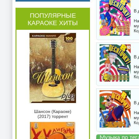
В 
ПОПУЛЯРНЫЕ
На
КАРАОКЕ ХИТЫ
му
Ко
В 
На
му
Ко
В 
Шансон (Караоке)
На
(2017) торрент
му
Ко
Музыка по тега