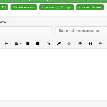
[11]
сборник музыки
В десяточку [11] mp3
русский сборник
вать
черкнутый
Зачеркнутый
Выравнивание
Нумерованный список
Маркированный список
Вставить ссылку
Вставить защищенную ссылку
Вставить смайлик
Вставка скрытого
Вставка ци
Встав