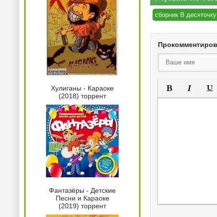
сборник В десяточку 
Прокомментиро
Хулиганы - Караоке
(2018) торрент
Полужирный
Курсив
Под
Фантазёры - Детские
Песни и Караоке
(2019) торрент