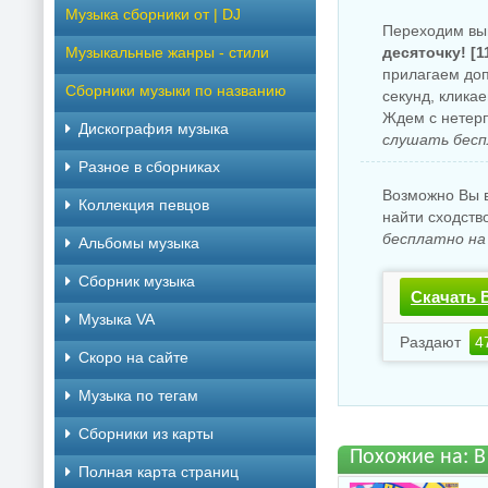
Музыка сборники от | DJ
Переходим вы
Музыкальные жанры - стили
десяточку! [1
прилагаем доп
Сборники музыки по названию
секунд, клика
Ждем с нетерп
Дискография музыка
слушать бесп
Разное в сборниках
Возможно Вы в
Коллекция певцов
найти сходств
бесплатно на
Альбомы музыка
Сборник музыка
Скачать В
Музыка VA
Раздают
4
Скоро на сайте
Музыка по тегам
Cборники из карты
Похожие на: В
Полная карта страниц