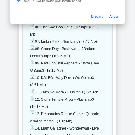
Would like to send you notifications
04. Red Hot Chili Peppers -
Californication.mp3 (12.59 Mb)
Discard
Allow
05. Coldplay - Yellow.mp3 (10.73 Mb)
06. The Goo Goo Dolls - Iris.mp3 (8.56
Mb)
07. Linkin Park - Numb.mp3 (7.42 Mb)
08. Green Day - Boulevard of Broken
Dreams.mp3 (10.35 Mb)
09. Red Hot Chili Peppers - Snow (Hey
Oh).mp3 (13.12 Mb)
10. KALEO - Way Down We Go.mp3
(8.51 Mb)
11. Faith No More - Easy.mp3 (7.45 Mb)
12. Stone Temple Pilots - Plush.mp3
(12.18 Mb)
13. Detonautas Roque Clube - Quando
o sol se for.mp3 (8.32 Mb)
14. Liam Gallagher - Wonderwall - Live