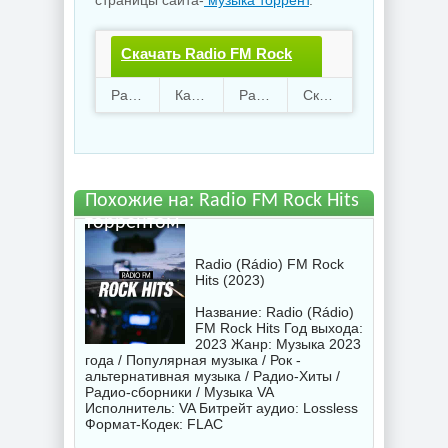
страницы сайта-
музыка торрент
.
Скачать Radio FM Rock
Hits.torrent файл
Раздают
42
Качают
52
Размер
192.03 Mb
Скачали
1188 раз
бесплатно
Похожие на: Radio FM Rock Hits
торрентом
Radio (Rádio) FM Rock
Hits (2023)
Название: Radio (Rádio)
FM Rock Hits Год выхода:
2023 Жанр: Музыка 2023
года / Популярная музыка / Рок -
альтернативная музыка / Радио-Хиты /
Радио-сборники / Музыка VA
Исполнитель:
VA
Битрейт аудио: Lossless
Формат-Кодек: FLAC