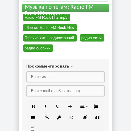
Музыка по тегам: Radio FM
Rock Hits торрент
Radio FM Rock Hits mp3
сборник Radio FM Rock Hits
Горячие хиты радиостанций
радио хиты
радио сборник
Прокомментировать
Полужирный
Курсив
Подчеркнутый
Зачеркнутый
Выравнивание
Нумерованный спи
Маркированный список
Вставить ссылку
Вставить защищенную ссылку
Вставить смайлик
Вставка скрытого текст
Вставка цитаты