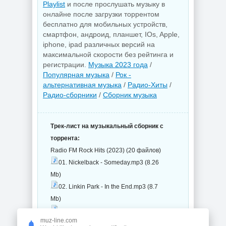
Playlist
и после прослушать музыку в
онлайне после загрузки торрентом
бесплатно для мобильных устройств,
смартфон, андроид, планшет, IOs, Apple,
iphone, ipad различных версий на
максимальной скорости без рейтинга и
регистрации.
Музыка 2023 года
/
Популярная музыка
/
Рок -
альтернативная музыка
/
Радио-Хиты
/
Радио-сборники
/
Сборник музыка
Трек-лист на музыкальный сборник с
торрента:
Radio FM Rock Hits (2023) (20 файлов)
01. Nickelback - Someday.mp3 (8.26
Mb)
02. Linkin Park - In the End.mp3 (8.7
Mb)
03. Raimundos - Mulher de fases.mp3
muz-line.com
(8.48 Mb)