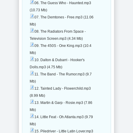
06. The Guess Who - Haunted.mp3
(10.73 Mb)
07. The Demtones - Free.mp3 (11.06
Mb)
08. The Radiators From Space -
Television Screen.mp3 (4.34 Mb)
09. The 450S - One King.mp3 (10.4
Mb)
10. Dalton & Dubarri - Hooker's
Dolls.mp3 (4.75 Mb)
11. The Band - The Rumor.mp3 (9.7
Mb)
12. Tainted Lady - Flowerchild.mp3
(8.99 Mb)
13. Martin & Garp - Rosie.mp3 (7.86
Mb)
14. Little Feat - Oh Atlanta.mp3 (9.79
Mb)
15. Piledriver - Little Latin Lover.mp3