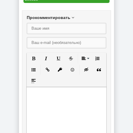
Прокомментировать
Полужирный
Курсив
Подчеркнутый
Зачеркнутый
Выравнивание
Нумерованный спи
Маркированный список
Вставить ссылку
Вставить защищенную ссылку
Вставить смайлик
Вставка скрытого текст
Вставка цитаты
Вставка спойлера