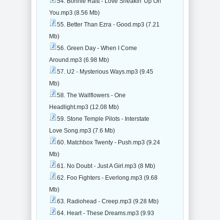
54. Bonnie Raitt - Love Sneakin' Up On
You.mp3 (8.56 Mb)
55. Better Than Ezra - Good.mp3 (7.21
Mb)
56. Green Day - When I Come
Around.mp3 (6.98 Mb)
57. U2 - Mysterious Ways.mp3 (9.45
Mb)
58. The Wallflowers - One
Headlight.mp3 (12.08 Mb)
59. Stone Temple Pilots - Interstate
Love Song.mp3 (7.6 Mb)
60. Matchbox Twenty - Push.mp3 (9.24
Mb)
61. No Doubt - Just A Girl.mp3 (8 Mb)
62. Foo Fighters - Everlong.mp3 (9.68
Mb)
63. Radiohead - Creep.mp3 (9.28 Mb)
64. Heart - These Dreams.mp3 (9.93