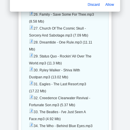
25. Duckwalk Chuck - Shut Your
Discard
Allow
Lights.mp3 (8.73 Mb)
26. Family - Save Some For Thee.mp3
(8.58 Mb)
27. Church Of The Cosmic Skull -
Sorcery And Sabotage.mp3 (7.09 Mb)
28. Dreamtide - One Rule.mp3 (11.11
Mb)
29. Status Quo - Rockin' All Over The
World.mp3 (11.3 Mb)
30. Ryley Walker - Shiva With
Dustpan.mp3 (13.02 Mb)
31. Eagles - The Last Resort.mp3
(17.22 Mb)
32. Creedence Clearwater Revival -
Fortunate Son.mp3 (5.37 Mb)
33. The Beatles - I've Just Seen A
Face.mp3 (4.92 Mb)
34. The Who - Behind Blue Eyes.mp3