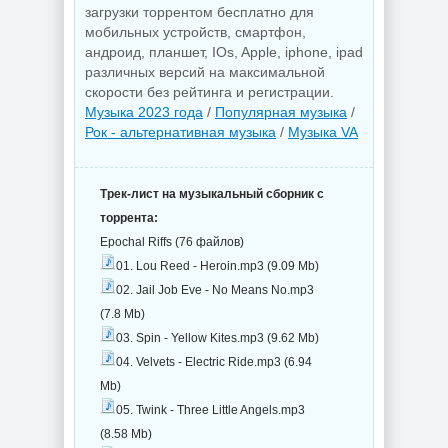
загрузки торрентом бесплатно для
мобильных устройств, смартфон,
андроид, планшет, IOs, Apple, iphone, ipad
различных версий на максимальной
скорости без рейтинга и регистрации.
Музыка 2023 года
/
Популярная музыка
/
Рок - альтернативная музыка
/
Музыка VA
Трек-лист на музыкальный сборник с
торрента:
Epochal Riffs (76 файлов)
01. Lou Reed - Heroin.mp3 (9.09 Mb)
02. Jail Job Eve - No Means No.mp3
(7.8 Mb)
03. Spin - Yellow Kites.mp3 (9.62 Mb)
04. Velvets - Electric Ride.mp3 (6.94
Mb)
05. Twink - Three Little Angels.mp3
(8.58 Mb)