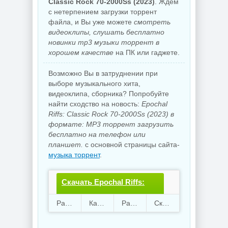
Classic Rock 70-2000Ss (2023)
. Ждем
с нетерпением загрузки торрент
файла, и Вы уже можете
смотреть
видеоклипы, слушать бесплатно
новинки mp3 музыки торрент в
хорошем качестве
на ПК или гаджете.
Возможно Вы в затруднении при
выборе музыкального хита,
видеоклипа, сборника? Попробуйте
найти сходство на новость:
Epochal
Riffs: Classic Rock 70-2000Ss (2023) в
формате: MP3 торрент загрузить
бесплатно на телефон или
планшет.
с основной страницы сайта-
музыка торрент
.
Скачать Epochal Riffs:
Classic Rock 70-
Раздают
28
Качают
59
Размер
701.48 Mb
Скачали
3798 раз
2000Ss.torrent файл