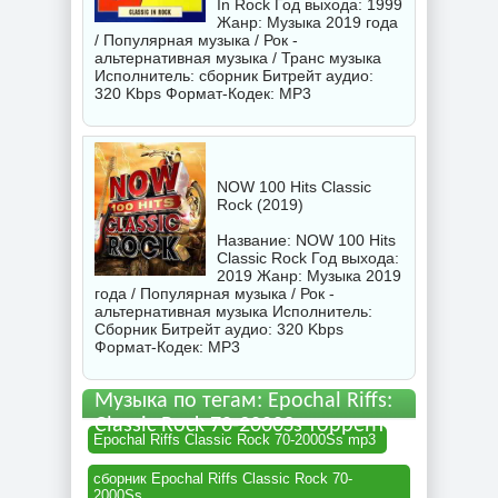
In Rock Год выхода: 1999
Жанр: Музыка 2019 года
/ Популярная музыка / Рок -
альтернативная музыка / Транс музыка
Исполнитель:
сборник
Битрейт аудио:
320 Kbps Формат-Кодек: MP3
NOW 100 Hits Classic
Rock (2019)
Название: NOW 100 Hits
Classic Rock Год выхода:
2019 Жанр: Музыка 2019
года / Популярная музыка / Рок -
альтернативная музыка Исполнитель:
Сборник
Битрейт аудио: 320 Kbps
Формат-Кодек: MP3
Музыка по тегам: Epochal Riffs:
Classic Rock 70-2000Ss торрент
Epochal Riffs Classic Rock 70-2000Ss mp3
сборник Epochal Riffs Classic Rock 70-
2000Ss