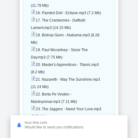
(11.79 Mb)
16. Painted Doll - Eclipse.mp3 (7.2 Mb)
17. The Cranberries - Daffodil
Lament.mp3 (14.15 Mb)
18. Bishop Gunn - Alabama.mp3 (8.28
Mb)
19. Paul Mccartney - Seize The
Day.mp3 (7.75 Mb)
20. Master's Apprentices - Titanic.mp3
(8.2 Mb)
21. Nazareth - May The Sunshine.mp3
(11.24 Mb)
22. Borta Pе Vinden -
Mardrцmmar.mp3 (7.11 Mb)
23. The Jaggerz - Need Your Love.mp3
(5.72 Mb)
muz-line.com
24. The Pat Mcmanus Band - Crystal
Would like to send you notifications
Sky.mp3 (11.58 Mb)