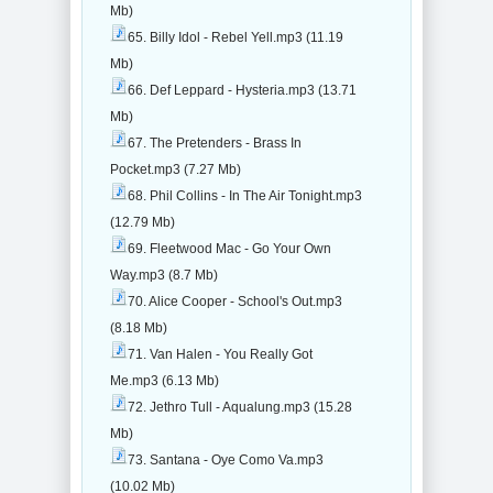
Mb)
65. Billy Idol - Rebel Yell.mp3 (11.19
Mb)
66. Def Leppard - Hysteria.mp3 (13.71
Mb)
67. The Pretenders - Brass In
Pocket.mp3 (7.27 Mb)
68. Phil Collins - In The Air Tonight.mp3
(12.79 Mb)
69. Fleetwood Mac - Go Your Own
Way.mp3 (8.7 Mb)
70. Alice Cooper - School's Out.mp3
(8.18 Mb)
71. Van Halen - You Really Got
Me.mp3 (6.13 Mb)
72. Jethro Tull - Aqualung.mp3 (15.28
Mb)
73. Santana - Oye Como Va.mp3
(10.02 Mb)