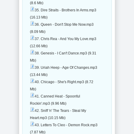
(8.6 Mb)
35. Dire Straits - Brothers In Arms.mp3
(16.13 Mb)
36. Queen - Don't Stop Me Now.mp3
(8.09 Mb)
37. Chris Rea - And You My Love.mp3
(12.66 Mb)
38. Genesis - I Can't Dance.mp3 (9.31
Mb)
39. Uriah Heep - Age Of Changes.mp3
(13.44 Mb)
40. Chicago - She's Right.mp3 (8.72
Mb)
41. Canned Heat - Spoonful
Rockin'.mp3 (9.96 Mb)
42. Sniff 'n' The Tears - Steal My
Heart.mp3 (10.15 Mb)
43. Letters To Cleo - Demon Rock.mp3
(7.87 Mb)