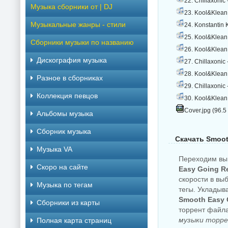
22. Chillaxonic
Музыка сборники от | DJ
23. Kool&Klean 
Музыкальные жанры - стили
24. Konstantin K
25. Kool&Klean
Сборники музыки по названию
26. Kool&Klean 
Дискография музыка
27. Chillaxonic 
28. Kool&Klean 
Разное в сборниках
29. Chillaxonic 
Коллекция певцов
30. Kool&Klean 
Cover.jpg (96.5
Альбомы музыка
Сборник музыка
Скачать Smoot
Музыка VA
Переходим вы
Скоро на сайте
Easy Going R
скорости в вы
Музыка по тегам
тегы. Укладыв
Smooth Easy 
Cборники из карты
торрент файл
музыки торре
Полная карта страниц