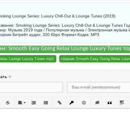
oking Lounge Series: Luxury Chill-Out & Lounge Tunes (2019)
звание: Smoking Lounge Series: Luxury Chill-Out & Lounge Tunes Го
нр: Музыка 2019 года / Популярная музыка / Электронная музыка 
орник
Битрейт аудио: 320 Kbps Формат-Кодек: MP3
ам: Smooth Easy Going Relax Lounge Luxury Tunes т
elax Lounge Luxury Tunes mp3
сборник Smooth Easy Going Relax Loun
вать
черкнутый
Зачеркнутый
Выравнивание
Нумерованный список
Маркированный список
Вставить ссылку
Вставить защищенную ссылку
Вставить смайлик
Вставка скрытого
Вставка ци
Встав