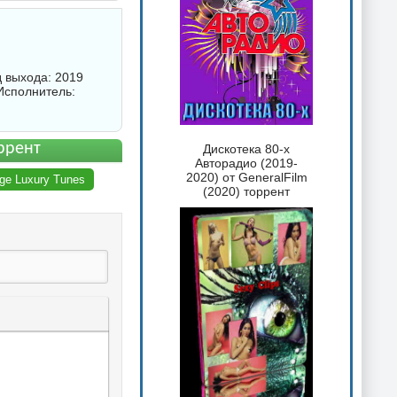
д выхода: 2019
Исполнитель:
оррент
Дискотека 80-х
Авторадио (2019-
2020) от GeneralFilm
ge Luxury Tunes
(2020) торрент
 текста
таты
ка спойлера