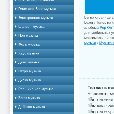
Drum and Bass музыка
Вы на странице з
Электронная музыка
Luxury Tunes из 
Шансон музыка
альбома
Pop On 
для мобильных ус
Поп музыка
максимальной ско
музыка
/
Музыка 
Фолк музыка
Хаус музыка
Джаз музыка
Ретро музыка
Диско музыка
Трек-лист на му
Рэп - хип хоп музыка
Various Artists -
Блюз музыка
01. Chillaxonic 
02. Kool&Klean 
Дабстеп музыка
03. Chillaxing J