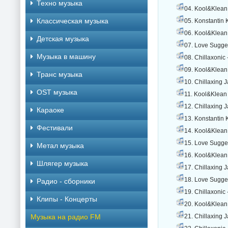
Техно музыка
04. Kool&Klean -
Классическая музыка
05. Konstantin 
06. Kool&Klean -
Детская музыка
07. Love Sugges
Музыка в машину
08. Chillaxonic 
09. Kool&Klean 
Транс музыка
10. Chillaxing J
OST музыка
11. Kool&Klean 
12. Chillaxing J
Караоке
13. Konstantin K
Фестивали
14. Kool&Klean 
15. Love Suggest
Метал музыка
16. Kool&Klean 
Шлягер музыка
17. Chillaxing 
18. Love Sugges
Радио - сборники
19. Chillaxonic 
Клипы - Концерты
20. Kool&Klean -
Музыка на радио FM
21. Chillaxing J