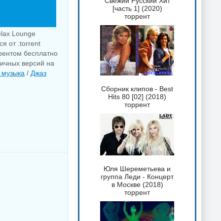
Свежий Русский Хит
[часть 1] (2020)
торрент
elax Lounge
 от .torrent
ррентом бесплатно
личных версий на
 музыка
/
Джаз
Сборник клипов - Best
Hits 80 [02] (2018)
торрент
Юля Шереметьева и
группа Леди - Концерт
в Москве (2018)
торрент