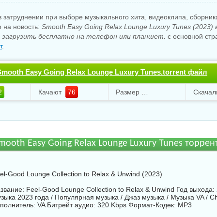
 затруднении при выборе музыкального хита, видеоклипа, сборни
о на новость:
Smooth Easy Going Relax Lounge Luxury Tunes (2023)
загрузить бесплатно на телефон или планшет.
с основной стр
т
.
mooth Easy Going Relax Lounge Luxury Tunes.torrent файл
о
2
Качают
76
Размер
884.98 Mb
Скача
mooth Easy Going Relax Lounge Luxury Tunes торре
el-Good Lounge Collection to Relax & Unwind (2023)
звание: Feel-Good Lounge Collection to Relax & Unwind Год выхода:
зыка 2023 года / Популярная музыка / Джаз музыка / Музыка VA / Chi
полнитель:
VA
Битрейт аудио: 320 Kbps Формат-Кодек: MP3