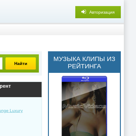
Авторизация
МУЗЫКА КЛИПЫ ИЗ
Найти
РЕЙТИНГА
ррент
unge Luxury