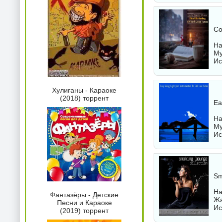
Co
На
Му
Ис
Хулиганы - Караоке
(2018) торрент
Ea
На
Му
Ис
Sm
На
Фантазёры - Детские
Жа
Песни и Караоке
Ис
(2019) торрент