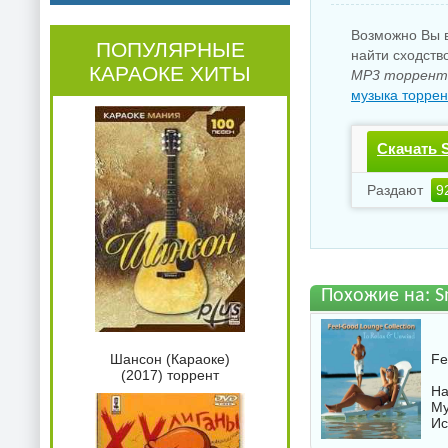
Возможно Вы в
ПОПУЛЯРНЫЕ
найти сходств
КАРАОКЕ ХИТЫ
MP3 торрент 
музыка торрен
Скачать S
бесплатн
Раздают
9
Похожие на: S
Fe
Шансон (Караоке)
(2017) торрент
На
Му
Ис