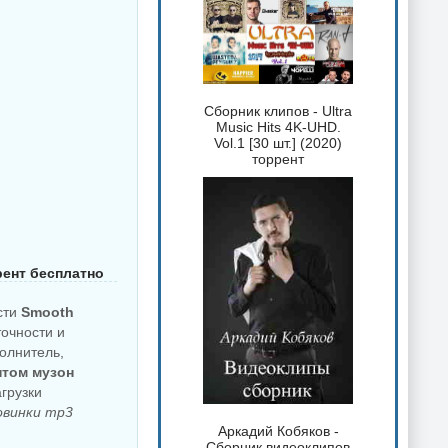
Сборник клипов - Ultra
Music Hits 4K-UHD.
Vol.1 [30 шт.] (2020)
торрент
рент бесплатно
сти
Smooth
точности и
олнитель,
нтом музон
грузки
овинки mp3
Аркадий Кобяков -
Сборник видеоклипов