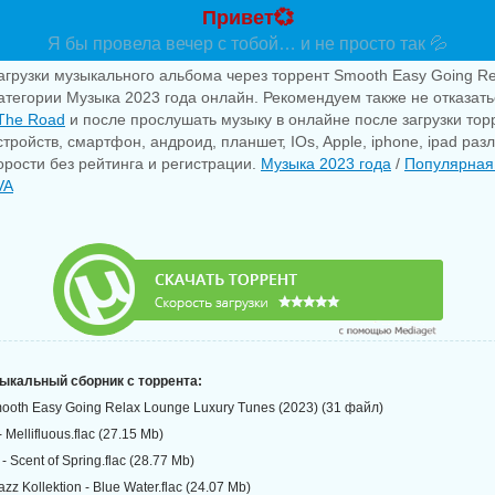
Привет💞
Я бы провела вечер с тобой… и не просто так 💦
агрузки музыкального альбома через торрент Smooth Easy Going R
категории Музыка 2023 года онлайн. Рекомендуем также не отказаться
The Road
и после прослушать музыку в онлайне после загрузки то
тройств, смартфон, андроид, планшет, IOs, Apple, iphone, ipad раз
рости без рейтинга и регистрации.
Музыка 2023 года
/
Популярная
VA
зыкальный сборник с торрента:
 Smooth Easy Going Relax Lounge Luxury Tunes (2023) (31 файл)
- Mellifluous.flac (27.15 Mb)
- Scent of Spring.flac (28.77 Mb)
azz Kollektion - Blue Water.flac (24.07 Mb)