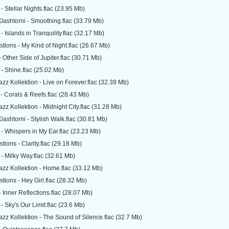
 Stellar Nights.flac (23.95 Mb)
Klashtorni - Smoothing.flac (33.79 Mb)
 Islands in Tranquility.flac (32.17 Mb)
tions - My Kind of Night.flac (26.67 Mb)
- Other Side of Jupiter.flac (30.71 Mb)
- Shine.flac (25.02 Mb)
azz Kollektion - Live on Forever.flac (32.39 Mb)
- Corals & Reefs.flac (28.43 Mb)
azz Kollektion - Midnight City.flac (31.28 Mb)
lashtorni - Stylish Walk.flac (30.81 Mb)
- Whispers in My Ear.flac (23.23 Mb)
ions - Clarity.flac (29.18 Mb)
- Milky Way.flac (32.61 Mb)
Jazz Kollektion - Home.flac (33.12 Mb)
tions - Hey Girl.flac (28.32 Mb)
- Inner Reflections.flac (28.07 Mb)
 Sky's Our Limit.flac (23.6 Mb)
azz Kollektion - The Sound of Silence.flac (32.7 Mb)