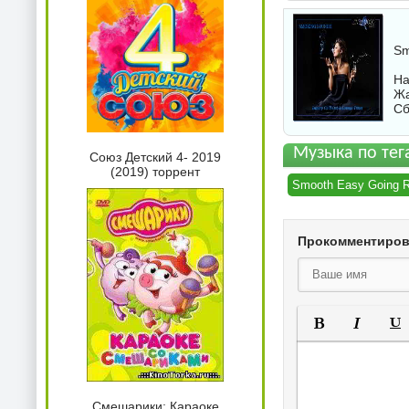
Sm
На
Жа
Сб
Музыка по тег
Союз Детский 4- 2019
(2019) торрент
Smooth Easy Going R
Прокомментиро
Полужирный
Курсив
Под
Смешарики: Караоке