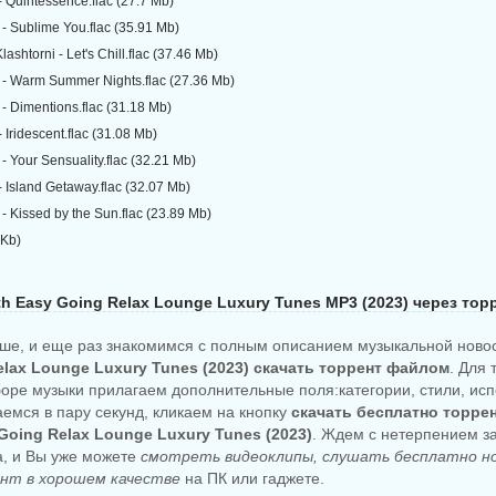
 - Quintessence.flac (27.7 Mb)
- Sublime You.flac (35.91 Mb)
lashtorni - Let's Chill.flac (37.46 Mb)
 - Warm Summer Nights.flac (27.36 Mb)
- Dimentions.flac (31.18 Mb)
- Iridescent.flac (31.08 Mb)
- Your Sensuality.flac (32.21 Mb)
- Island Getaway.flac (32.07 Mb)
- Kissed by the Sun.flac (23.89 Mb)
 Kb)
h Easy Going Relax Lounge Luxury Tunes MP3 (2023) через тор
ше, и еще раз знакомимся с полным описанием музыкальной ново
elax Lounge Luxury Tunes (2023) скачать торрент файлом
. Для 
боре музыки прилагаем дополнительные поля:категории, стили, исп
аемся в пару секунд, кликаем на кнопку
скачать бесплатно торре
Going Relax Lounge Luxury Tunes (2023)
. Ждем с нетерпением за
а, и Вы уже можете
смотреть видеоклипы, слушать бесплатно н
нт в хорошем качестве
на ПК или гаджете.