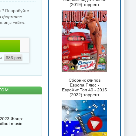
(2019) торрент
ка? Попробуйте
 в формате:
аницы сайта-
ли
686 раз
Сборник клипов
Европа Плюс -
нтом
ЕвроХит Топ 40 - 2015
(2022) торрент
 2023 Жанр:
llout music