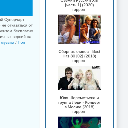
Свежий Русский Хит
[часть 1] (2020)
торрент
ый Суперчарт
 не отказаться от
ррентом бесплатно
личных версий на
 музыка
/
Поп
Сборник клипов - Best
Hits 80 [02] (2018)
торрент
Юля Шереметьева и
группа Леди - Концерт
в Москве (2018)
торрент