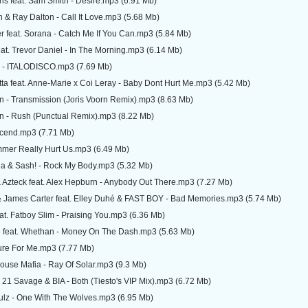
ris feat. Sam Smith - Desire.mp3 (6.91 Mb)
n & Ray Dalton - Call It Love.mp3 (5.68 Mb)
r feat. Sorana - Catch Me If You Can.mp3 (5.84 Mb)
at. Trevor Daniel - In The Morning.mp3 (6.14 Mb)
s - ITALODISCO.mp3 (7.69 Mb)
ta feat. Anne-Marie x Coi Leray - Baby Dont Hurt Me.mp3 (5.42 Mb)
jn - Transmission (Joris Voorn Remix).mp3 (8.63 Mb)
an - Rush (Punctual Remix).mp3 (8.22 Mb)
scend.mp3 (7.71 Mb)
mmer Really Hurt Us.mp3 (6.49 Mb)
na & Sash! - Rock My Body.mp3 (5.32 Mb)
 Azteck feat. Alex Hepburn - Anybody Out There.mp3 (7.27 Mb)
James Carter feat. Elley Duhé & FAST BOY - Bad Memories.mp3 (5.74 Mb)
eat. Fatboy Slim - Praising You.mp3 (6.36 Mb)
e feat. Whethan - Money On The Dash.mp3 (5.63 Mb)
ure For Me.mp3 (7.77 Mb)
ouse Mafia - Ray Of Solar.mp3 (9.3 Mb)
t. 21 Savage & BIA - Both (Tiesto's VIP Mix).mp3 (6.72 Mb)
ulz - One With The Wolves.mp3 (6.95 Mb)