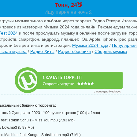
Тоня, 24🍑
Ищу парня на ночь💦
агрузки музыкального альбома через торрент Радио Рекорд Итогов
х треков из категории Музыка 2024 года онлайн. Рекомендуем также
Fest 2024
и после прослушать музыку в онлайне после загрузки то
тройств, смартфон, андроид, планшет, IOs, Apple, iphone, ipad раз
рости без рейтинга и регистрации.
Музыка 2024 года
/
Популярная
льная музыка
/
Радио-Хиты
/
Радио-сборники
/
Сборник музыка
зыкальный сборник с торрента:
говый Суперчарт 2023 - 100 лучших треков (100 файлов)
e feat. Robin Schulz - Miss You.mp3 (7.93 Mb)
ay Low.mp3 (5.93 Mb)
co Machine feat. Kungs - Substitution.mp3 (7 Mb)