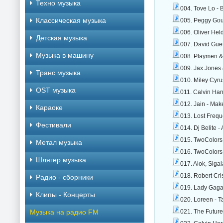
Техно музыка
004. Tove Lo - 
Классическая музыка
005. Peggy Gou
006. Oliver Hel
Детская музыка
007. David Guet
Музыка в машину
008. Playmen &
009. Jax Jones 
Транс музыка
010. Miley Cyru
OST музыка
011. Calvin Har
012. Jain - Ma
Караоке
013. Lost Frequ
Фестивали
014. Dj Belite 
015. TwoColors
Метал музыка
016. TwoColors 
Шлягер музыка
017. Alok, Sigal
018. Robert Cri
Радио - сборники
019. Lady Gaga
Клипы - Концерты
020. Loreen - T
Музыка на радио FM
021. The Future