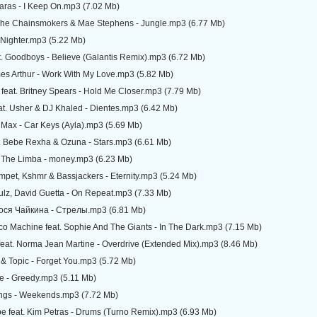
Karas - I Keep On.mp3 (7.02 Mb)
. The Chainsmokers & Mae Stephens - Jungle.mp3 (6.77 Mb)
l Nighter.mp3 (5.22 Mb)
t. Goodboys - Believe (Galantis Remix).mp3 (6.72 Mb)
es Arthur - Work With My Love.mp3 (5.82 Mb)
 feat. Britney Spears - Hold Me Closer.mp3 (7.79 Mb)
eat. Usher & DJ Khaled - Dientes.mp3 (6.42 Mb)
 Max - Car Keys (Ayla).mp3 (5.69 Mb)
. Bebe Rexha & Ozuna - Stars.mp3 (6.61 Mb)
 The Limba - money.mp3 (6.23 Mb)
pet, Kshmr & Bassjackers - Eternity.mp3 (5.24 Mb)
ulz, David Guetta - On Repeat.mp3 (7.33 Mb)
Тося Чайкина - Стрелы.mp3 (6.81 Mb)
co Machine feat. Sophie And The Giants - In The Dark.mp3 (7.15 Mb)
eat. Norma Jean Martine - Overdrive (Extended Mix).mp3 (8.46 Mb)
& Topic - Forget You.mp3 (5.72 Mb)
e - Greedy.mp3 (5.11 Mb)
ings - Weekends.mp3 (7.72 Mb)
e feat. Kim Petras - Drums (Turno Remix).mp3 (6.93 Mb)