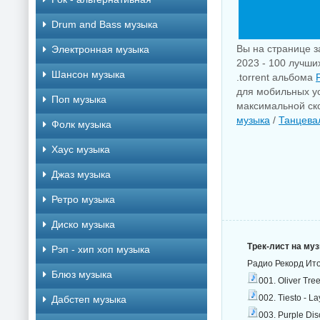
Drum and Bass музыка
Вы на странице з
Электронная музыка
2023 - 100 лучши
Шансон музыка
.torrent альбома
для мобильных ус
Поп музыка
максимальной ско
музыка
/
Танцева
Фолк музыка
Хаус музыка
Джаз музыка
Ретро музыка
Диско музыка
Трек-лист на му
Рэп - хип хоп музыка
Радио Рекорд Ито
Блюз музыка
001. Oliver Tre
002. Tiesto - L
Дабстеп музыка
003. Purple Dis