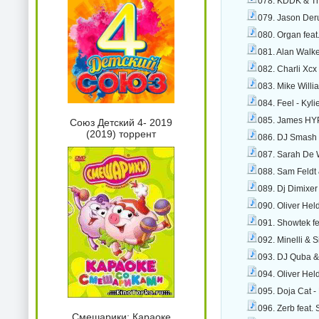
078. KDDK & The
079. Jason Deru
080. Organ feat.
081. Alan Walker
082. Charli Xcx
083. Mike Willi
084. Feel - Kyl
085. James HYP
Союз Детский 4- 2019
(2019) торрент
086. DJ Smash 
087. Sarah De W
088. Sam Feldt 
089. Dj Dimixer
090. Oliver He
091. Showtek f
092. Minelli & 
093. DJ Quba & 
094. Oliver Hel
095. Doja Cat 
096. Zerb feat.
Смешарики: Караоке