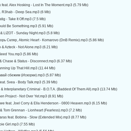
 feat. Alex Hosking - Lost In The Moment.mp3 (5.79 Mb)
at. R3hab - Deep Sea.mp3 (6 Mb)
tig - Take It Off.mp3 (7.5 Mb)
Could Be Something.mp3 (5.91 Mb)
 & LIZOT - Sunday Night.mp3 (5.8 Mb)
орь Скляр, Atomic Heart - Komarovo (DnB Remix).mp3 (5.86 Mb)
 & Azteck - Not Alone.mp3 (6.21 Mb)
Need You.mp3 (5.86 Mb)
 & Chase & Status - Disconnect.mp3 (6.37 Mb)
unning Up That Hill.mp3 (11.44 Mb)
авай сбежим (Искорки).mp3 (5.87 Mb)
eat. Svea - Body Talk.mp3 (5.39 Mb)
 & Interplanetary Criminal - B.O.T.A. (Baddest Of Them All).mp3 (13.74 Mb)
en Project - Not Over Yet.mp3 (8.91 Mb)
we feat. Joel Corry & Ella Henderson - 0800 Heaven.mp3 (6.15 Mb)
 & Tom Grennan - Lionheart (Fearless).mp3 (7.2 Mb)
Karas feat. Bobina - Slow (Extended Mix).mp3 (8.77 Mb)
bie Girl.mp3 (7.55 Mb)