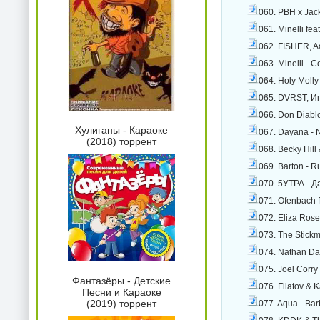
060. PBH x Jack
061. Minelli fe
062. FISHER, Aa
063. Minelli - 
064. Holy Molly
065. DVRST, Иг
066. Don Diablo
Хулиганы - Караоке
067. Dayana - 
(2018) торрент
068. Becky Hill
069. Barton - R
070. 5УТРА - Д
071. Ofenbach f
072. Eliza Rose
073. The Stickm
074. Nathan Da
075. Joel Corry
Фантазёры - Детские
076. Filatov & 
Песни и Караоке
(2019) торрент
077. Aqua - Bar