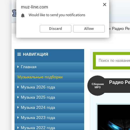
muz-line.com
Would like to send you notifications
Discard
Allow
Скачать музыку торрентом
»
Музыка 2024 года
» Радио Ре
НАВИГАЦИЯ
Главная
Музыкальные подборки
Сборник
Музыка 2026 года
MP3
Музыка 2025 года
Музыка 2024 года
Музыка 2023 года
Музыка 2022 года