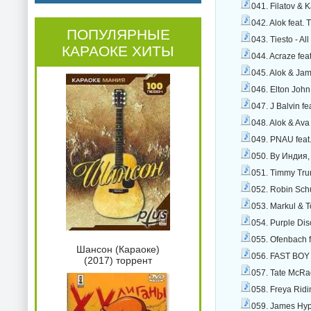
041. Filatov & 
042. Alok feat
ПОПУЛЯРНЫЕ
043. Tiesto - Al
КАРАОКЕ ХИТЫ
044. Acraze fea
045. Alok & Jam
046. Elton John
047. J Balvin f
048. Alok & Ava
049. PNAU feat
050. By Индия,
051. Timmy Trum
052. Robin Sch
053. Markul & 
054. Purple Dis
055. Ofenbach f
Шансон (Караоке)
056. FAST BOY 
(2017) торрент
057. Tate McRa
058. Freya Rid
059. James Hyp