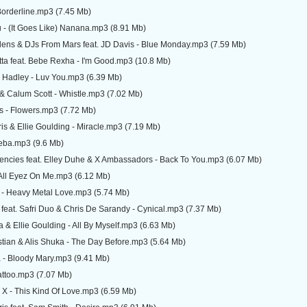
Borderline.mp3 (7.45 Mb)
 - (It Goes Like) Nanana.mp3 (8.91 Mb)
dens & DJs From Mars feat. JD Davis - Blue Monday.mp3 (7.59 Mb)
ta feat. Bebe Rexha - I'm Good.mp3 (10.8 Mb)
 Hadley - Luv You.mp3 (6.39 Mb)
& Calum Scott - Whistle.mp3 (7.02 Mb)
s - Flowers.mp3 (7.72 Mb)
ris & Ellie Goulding - Miracle.mp3 (7.19 Mb)
keba.mp3 (9.6 Mb)
encies feat. Elley Duhe & X Ambassadors - Back To You.mp3 (6.07 Mb)
- All Eyez On Me.mp3 (6.12 Mb)
 - Heavy Metal Love.mp3 (5.74 Mb)
feat. Safri Duo & Chris De Sarandy - Cynical.mp3 (7.37 Mb)
a & Ellie Goulding - All By Myself.mp3 (6.63 Mb)
stian & Alis Shuka - The Day Before.mp3 (5.64 Mb)
 - Bloody Mary.mp3 (9.41 Mb)
attoo.mp3 (7.07 Mb)
 X - This Kind Of Love.mp3 (6.59 Mb)