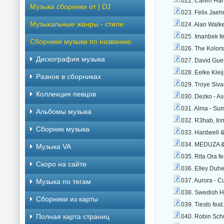
022. Calvin Har
Музыка сборники от | DJ
023. Felix Jaeh
Музыкальные жанры - стили
024. Alan Walke
025. Imanbek fe
Сборники музыки по названию
026. The Kolor
Дискография музыка
027. David Guet
028. Eelke Klei
Разное в сборниках
029. Troye Siv
Коллекция певцов
030. Dezko - A
031. Alma - Su
Альбомы музыка
032. R3hab, In
Сборник музыка
033. Hardwell &
034. MEDUZA & 
Музыка VA
035. Rita Ora f
Скоро на сайте
036. Elley Duh
037. Aurora - C
Музыка по тегам
038. Swedish H
Cборники из карты
039. Tiesto fea
Полная карта страниц
040. Robin Sch