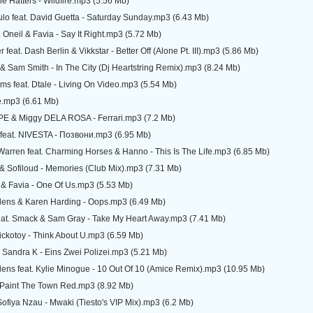
 Hatters - Wildfire.mp3 (5.56 Mb)
lo feat. David Guetta - Saturday Sunday.mp3 (6.43 Mb)
 Oneil & Favia - Say It Right.mp3 (5.72 Mb)
 feat. Dash Berlin & Vikkstar - Better Off (Alone Pt. III).mp3 (5.86 Mb)
 & Sam Smith - In The City (Dj Heartstring Remix).mp3 (8.24 Mb)
ams feat. Dtale - Living On Video.mp3 (5.54 Mb)
ie.mp3 (6.61 Mb)
E & Miggy DELA ROSA - Ferrari.mp3 (7.2 Mb)
feat. NIVESTA - Позвони.mp3 (6.95 Mb)
arren feat. Charming Horses & Hanno - This Is The Life.mp3 (6.85 Mb)
& Sofiloud - Memories (Club Mix).mp3 (7.31 Mb)
 & Favia - One Of Us.mp3 (5.53 Mb)
ldens & Karen Harding - Oops.mp3 (6.49 Mb)
eat. Smack & Sam Gray - Take My Heart Away.mp3 (7.41 Mb)
Sickotoy - Think About U.mp3 (6.59 Mb)
Sandra K - Eins Zwei Polizei.mp3 (5.21 Mb)
dens feat. Kylie Minogue - 10 Out Of 10 (Amice Remix).mp3 (10.95 Mb)
- Paint The Town Red.mp3 (8.92 Mb)
 Sofiya Nzau - Mwaki (Tiesto's VIP Mix).mp3 (6.2 Mb)