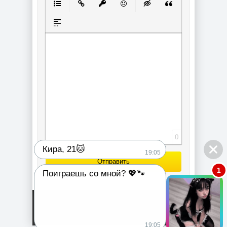
Маркированный список
Вставить ссылку
Вставить защищенную ссылку
Вставить смайлик
Вставка скрытого текст
Вставка цитаты
Вставка спойлера
0
Кира, 21🐱
19:05
Отправить
1
Поиграешь со мной? 💖🐾
19:05