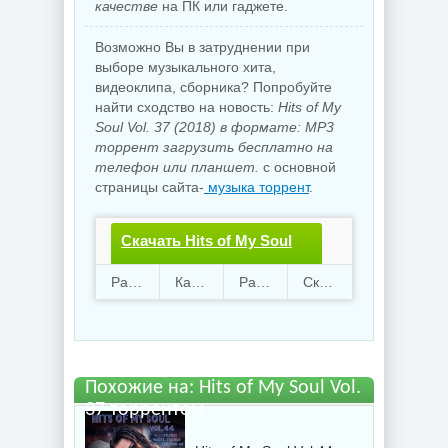
качестве
на ПК или гаджете.
Возможно Вы в затруднении при
выборе музыкального хита,
видеоклипа, сборника? Попробуйте
найти сходство на новость:
Hits of My
Soul Vol. 37 (2018) в формате: MP3
торрент загрузить бесплатно на
телефон или планшет.
с основной
страницы сайта-
музыка торрент
.
Скачать Hits of My Soul
Vol. 37.torrent файл
Раздают
94
Качают
84
Размер
854.1 Mb
Скачали
1939 раз
бесплатно
Похожие на: Hits of My Soul Vol.
37 торрентом