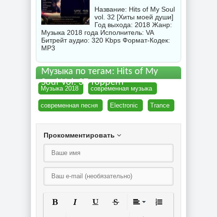
Название: Hits of My Soul
vol. 32 [Хиты моей души]
Год выхода: 2018 Жанр:
Музыка 2018 года Исполнитель:
VA
Битрейт аудио: 320 Kbps Формат-Кодек:
MP3
Музыка по тегам: Hits of My
Soul Vol. 37 торрент
Музыка 2018
современная музыка
современная песня
Electronic
Trance
Прокомментировать
Полужирный
Курсив
Подчеркнутый
Зачеркнутый
Выравнивание
Нумерованный спи