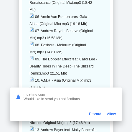
Renaissance (Original Mix).mp3 (18.42
Mb)
06. Armin Van Buuren pres. Gaia -
Aisha (Original Mix).mp3 (19.18 Mb)
07. Andrew Rayel - Believe (Original
Mix).mp3 (16.58 Mb)
08. Poshout - Melorum (Original
Mix).mp3 (14.81 Mb)
09. The Doppler Effect feat. Carol Lee -
Beauty Hides In The Deep (The Blizzard
Remix).mp3 (21.51 Mb)
10. A.M.R. - Asia (Original Mix).mp3
(19.9 Mb)
muz-line.com
11. A.M.R. - Bliss (Kaimo Kerge
Would like to send you notifications
Remix).mp3 (18.55 Mb)
12. Aeris feat. Jess Morgan - What Do
Discard
Allow
You Feel (Paul Moelands & Robert
Nickson Original Mix).mp3 (17.46 Mb)
13. Andrew Bayer feat. Molly Bancroft -