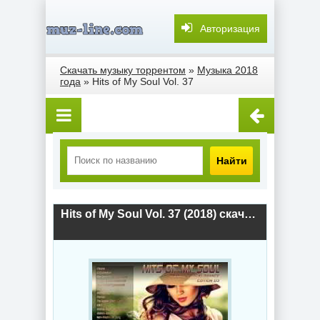
Авторизация
Скачать музыку торрентом
»
Музыка 2018
года
» Hits of My Soul Vol. 37
Найти
Hits of My Soul Vol. 37 (2018) скачать торрент