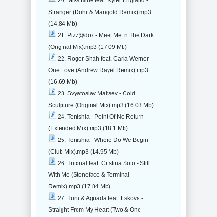
20. Miss Nine feat. Kyler England -
Stranger (Dohr & Mangold Remix).mp3
(14.84 Mb)
21. Pizz@dox - Meet Me In The Dark
(Original Mix).mp3 (17.09 Mb)
22. Roger Shah feat. Carla Werner -
One Love (Andrew Rayel Remix).mp3
(16.69 Mb)
23. Svyatoslav Maltsev - Cold
Sculpture (Original Mix).mp3 (16.03 Mb)
24. Tenishia - Point Of No Return
(Extended Mix).mp3 (18.1 Mb)
25. Tenishia - Where Do We Begin
(Club Mix).mp3 (14.95 Mb)
26. Tritonal feat. Cristina Soto - Still
With Me (Stoneface & Terminal
Remix).mp3 (17.84 Mb)
27. Turn & Aguada feat. Eskova -
Straight From My Heart (Two & One