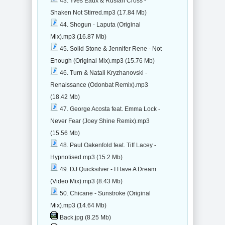
43. Yves Eaux & Ruslan Cross -
Shaken Not Stirred.mp3 (17.84 Mb)
44. Shogun - Laputa (Original
Mix).mp3 (16.87 Mb)
45. Solid Stone & Jennifer Rene - Not
Enough (Original Mix).mp3 (15.76 Mb)
46. Turn & Natali Kryzhanovski -
Renaissance (Odonbat Remix).mp3
(18.42 Mb)
47. George Acosta feat. Emma Lock -
Never Fear (Joey Shine Remix).mp3
(15.56 Mb)
48. Paul Oakenfold feat. Tiff Lacey -
Hypnotised.mp3 (15.2 Mb)
49. DJ Quicksilver - I Have A Dream
(Video Mix).mp3 (8.43 Mb)
50. Chicane - Sunstroke (Original
Mix).mp3 (14.64 Mb)
Back.jpg (8.25 Mb)