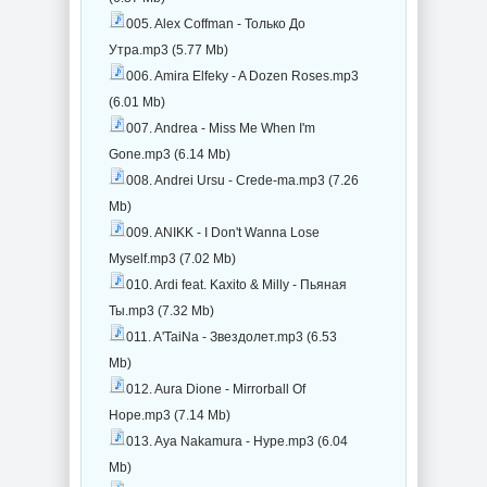
005. Alex Coffman - Только До
Утра.mp3 (5.77 Mb)
006. Amira Elfeky - A Dozen Roses.mp3
(6.01 Mb)
007. Andrea - Miss Me When I'm
Gone.mp3 (6.14 Mb)
008. Andrei Ursu - Crede-ma.mp3 (7.26
Mb)
009. ANIKK - I Don't Wanna Lose
Myself.mp3 (7.02 Mb)
010. Ardi feat. Kaxito & Milly - Пьяная
Ты.mp3 (7.32 Mb)
011. A'TaiNa - Звездолет.mp3 (6.53
Mb)
012. Aura Dione - Mirrorball Of
Hope.mp3 (7.14 Mb)
013. Aya Nakamura - Hype.mp3 (6.04
Mb)