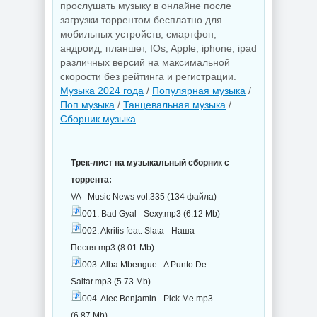
прослушать музыку в онлайне после
загрузки торрентом бесплатно для
мобильных устройств, смартфон,
андроид, планшет, IOs, Apple, iphone, ipad
различных версий на максимальной
скорости без рейтинга и регистрации.
Музыка 2024 года
/
Популярная музыка
/
Поп музыка
/
Танцевальная музыка
/
Сборник музыка
Трек-лист на музыкальный сборник с
торрента:
VA - Music News vol.335 (134 файла)
001. Bad Gyal - Sexy.mp3 (6.12 Mb)
002. Akritis feat. Slata - Наша
Песня.mp3 (8.01 Mb)
003. Alba Mbengue - A Punto De
Saltar.mp3 (5.73 Mb)
004. Alec Benjamin - Pick Me.mp3
(6.87 Mb)