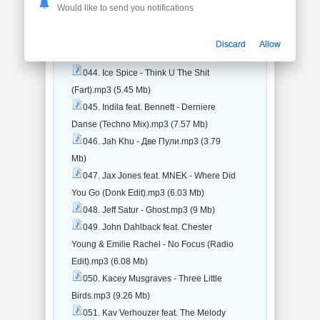
Night.mp3 (6.56 Mb)
Would like to send you notifications
042. Hi_Tack - Oh.mp3 (4.98 Mb)
043. Hilme - Под Бит (Бум Вере
Discard
Allow
Бум).mp3 (4.01 Mb)
044. Ice Spice - Think U The Shit
(Fart).mp3 (5.45 Mb)
045. Indila feat. Bennett - Derniere
Danse (Techno Mix).mp3 (7.57 Mb)
046. Jah Khu - Две Пули.mp3 (3.79
Mb)
047. Jax Jones feat. MNEK - Where Did
You Go (Donk Edit).mp3 (6.03 Mb)
048. Jeff Satur - Ghost.mp3 (9 Mb)
049. John Dahlback feat. Chester
Young & Emilie Rachel - No Focus (Radio
Edit).mp3 (6.08 Mb)
050. Kacey Musgraves - Three Little
Birds.mp3 (9.26 Mb)
051. Kav Verhouzer feat. The Melody