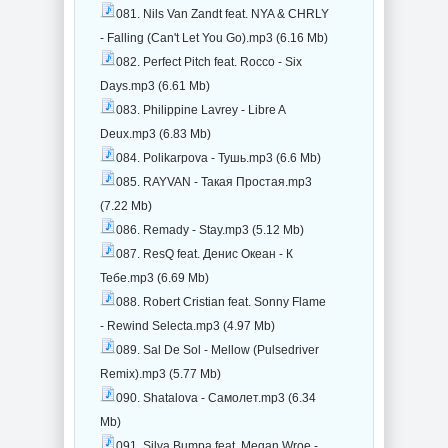
081. Nils Van Zandt feat. NYA & CHRLY
- Falling (Can't Let You Go).mp3 (6.16 Mb)
082. Perfect Pitch feat. Rocco - Six
Days.mp3 (6.61 Mb)
083. Philippine Lavrey - Libre A
Deux.mp3 (6.83 Mb)
084. Polikarpova - Тушь.mp3 (6.6 Mb)
085. RAYVAN - Такая Простая.mp3
(7.22 Mb)
086. Remady - Stay.mp3 (5.12 Mb)
087. ResQ feat. Денис Океан - К
Тебе.mp3 (6.69 Mb)
088. Robert Cristian feat. Sonny Flame
- Rewind Selecta.mp3 (4.97 Mb)
089. Sal De Sol - Mellow (Pulsedriver
Remix).mp3 (5.77 Mb)
090. Shatalova - Самолет.mp3 (6.34
Mb)
091. Silva Bumpa feat. Megan Wroe -