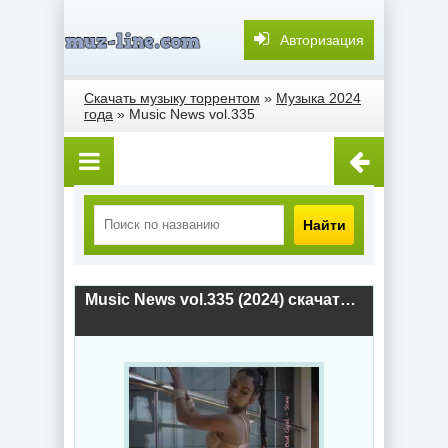
Авторизация
Скачать музыку торрентом
»
Музыка 2024
года
» Music News vol.335
Найти
Music News vol.335 (2024) скачать торрент