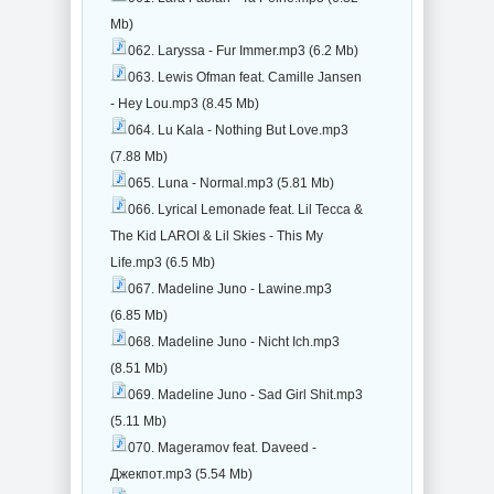
Mb)
062. Laryssa - Fur Immer.mp3 (6.2 Mb)
063. Lewis Ofman feat. Camille Jansen
- Hey Lou.mp3 (8.45 Mb)
064. Lu Kala - Nothing But Love.mp3
(7.88 Mb)
065. Luna - Normal.mp3 (5.81 Mb)
066. Lyrical Lemonade feat. Lil Tecca &
The Kid LAROI & Lil Skies - This My
Life.mp3 (6.5 Mb)
067. Madeline Juno - Lawine.mp3
(6.85 Mb)
068. Madeline Juno - Nicht Ich.mp3
(8.51 Mb)
069. Madeline Juno - Sad Girl Shit.mp3
(5.11 Mb)
070. Mageramov feat. Daveed -
Джекпот.mp3 (5.54 Mb)