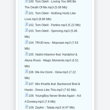
100. Tom Odell - Loving You Will Be
The Death Of Me.mp3 (5.08 Mb)
101. Tom Odell - Nothing Hurts Like
Love.mp3 (8.86 Mb)
102. Tom Odell - Parties.mp3 (5.22 Mb)
103. Tom Odell - Spinning.mp3 (5.06
Mb)
104. TRUEтень - Морская.mp3 (7.63
Mb)
105. Vadim Adamov feat. Hardphol &
Alena Roxis - Magic Moments.mp3 (4.51
Mb)
106. We Are Domi - Glow.mp3 (7.22
Mb)
107. Wiz Khalifa feat. Backwood Brat &
Hardo - Dress Like This.mp3 (7.92 Mb)
108. YoungBoy Never Broke Again - Act
A Donkey.mp3 (7.8 Mb)
109. Zaykin - Tatata.mp3 (4.97 Mb)