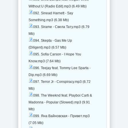
Without U (Radio Edit).mp3 (6.49 Mb)
092. Sinead Harnett - Say
Something.mp3 (6.38 Mb)
093. Sirame - Свела Тату.mp3 (6.79
Mb)
094. Skepta - Gas Me Up
(Diligent).mp3 (6.57 Mb)
095. Sofia Carson - I Hope You
Know.mp3 (7.64 Mb)
096. Teejay feat. Tommy Lee Sparta -
Dip.mp3 (6.69 Mb)
097. Terror Jr - Conspiracy.mp3 (6.72
Mb)
098. The Weeknd feat. Playboi Carti &
Madonna - Popular (Slowed).mp3 (9.91
Mb)
099. Яна Вайновская - Привет.mp3
(7.05 Mb)