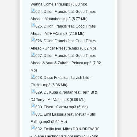
Wanna Come Thru.mp3 (5.08 Mb)
024. Dillon Francis feat. Good Times
Ahead - Moombers.mp3 (5.77 Mb)
025. Dillon Francis feat. Good Times
Ahead - MTHFKZ.mp3 (7.16 Mb)
026. Dillon Francis feat. Good Times
Ahead - Under Pressure.mp3 (6.82 Mb)
027. Dillon Francis feat. Good Times
Ahead & Aaar & Zairah - Peluca.mp3 (7.02
Mb)
028. Disco Fries feat. Lavish Life -
Circles.mp3 (6.06 Mb)
029. DJ Kuba & Neitan feat. Terri B! &
DJ Terry - Mr. Vain.mp3 (6.09 Mb)
030. Elsea - Слезы.mp3 (6 Mb)
031. Emil Lassaria feat. Meyah - Still
Falling.mp3 (5.69 Mb)
032. Emilio feat. Mitch DB & DREW RC
- Jolene (Techno Version).mp3 (4.85 Mb)