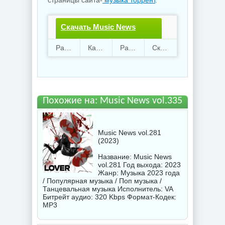
страницы сайта-
музыка торрент
.
Скачать Music News
vol.335.torrent файл
Раздают
113
Качают
25
Размер
937.06 Mb
Скачали
3393 раз
бесплатно
Похожие на: Music News vol.335
торрентом
Music News vol.281
(2023)
Название: Music News
vol.281 Год выхода: 2023
Жанр: Музыка 2023 года
/ Популярная музыка / Поп музыка /
Танцевальная музыка Исполнитель:
VA
Битрейт аудио: 320 Kbps Формат-Кодек:
MP3