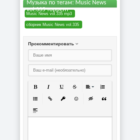
Музыка по тегам: Music News
vol.335 торрент
Music News vol.335 mp3
сборник Music News vol.335
Прокомментировать
Полужирный
Курсив
Подчеркнутый
Зачеркнутый
Выравнивание
Нумерованный спи
Маркированный список
Вставить ссылку
Вставить защищенную ссылку
Вставить смайлик
Вставка скрытого текст
Вставка цитаты
Вставка спойлера