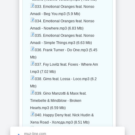
033. Emotional Oranges feat. Nonso
Amadi - Beg You.mp3 (5.9 Mb)
034. Emotional Oranges feat. Nonso
Amadi - Nowhere.mp3 (6.83 Mb)
035. Emotional Oranges feat. Nonso
Amadi - Simple Things.mp3 (6.63 Mb)
036. Frank Turner - Do One.mp3 (5.45
Mb)
037. Fxy Lovitz feat. Foxes - Where Am
I.mp3 (7.02 Mb)
038. Gims feat. Lossa - Loco.mp3 (6.2
Mb)
039. Gino Manzotti & Maxx feat.
Timebelle & Mindblow - Broken
Hearts.mp3 (6.59 Mb)
040. Happy Deny feat. Nick Hudin &
Xena Road - Холода.mp3 (8.51 Mb)
041. Heidi Klum - Sunglasses At
muz-line.com