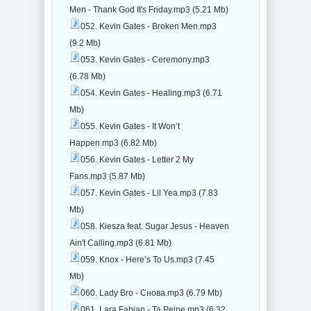
Men - Thank God It's Friday.mp3 (5.21 Mb)
052. Kevin Gates - Broken Men.mp3
(9.2 Mb)
053. Kevin Gates - Ceremony.mp3
(6.78 Mb)
054. Kevin Gates - Healing.mp3 (6.71
Mb)
055. Kevin Gates - It Won’t
Happen.mp3 (6.82 Mb)
056. Kevin Gates - Letter 2 My
Fans.mp3 (5.87 Mb)
057. Kevin Gates - Lil Yea.mp3 (7.83
Mb)
058. Kiesza feat. Sugar Jesus - Heaven
Ain't Calling.mp3 (6.81 Mb)
059. Knox - Here’s To Us.mp3 (7.45
Mb)
060. Lady Bro - Снова.mp3 (6.79 Mb)
061. Lara Fabian - Ta Peine.mp3 (6.32