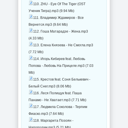
110. ZHU - Eye Of The Tiger (OST
Ученик Тигра).mp3 (9.94 Mb)
111. Владимир Ждамиров - Все
Вернется.mp3 (9.64 Mb)
112. Гоша Матарадзе - Жена.mp3
(4.33 Mb)
113. Елена Князева - Не Смогла.mp3
(7.72 Mb)
114. Игорь Кибирев feat. Любовь
Попова - Любовь На Прицеле.mp3 (7.03
Mb)
115. Крестов feat. Соня Белькевич -
Белый Снег.mp3 (8.06 Mb)
116. Леся Полищук feat. Паша
Панамо - Не Хватает.mp3 (7.71 Mb)
117. Людмила Соколова - Терпим
Фиаско.mp3 (7.64 Mb)
118. Маргарита Позоян -
Напополам.mp3 (5.21 Mb)