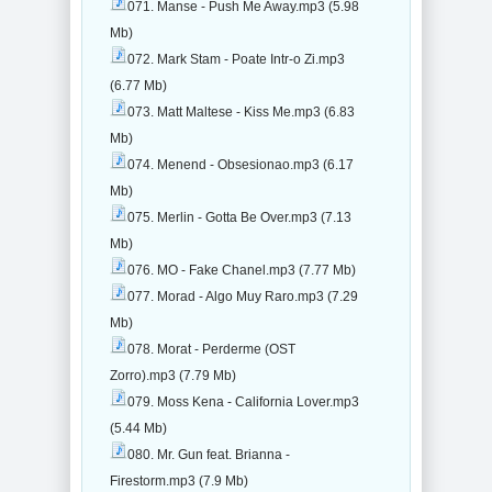
071. Manse - Push Me Away.mp3 (5.98
Mb)
072. Mark Stam - Poate Intr-o Zi.mp3
(6.77 Mb)
073. Matt Maltese - Kiss Me.mp3 (6.83
Mb)
074. Menend - Obsesionao.mp3 (6.17
Mb)
075. Merlin - Gotta Be Over.mp3 (7.13
Mb)
076. MO - Fake Chanel.mp3 (7.77 Mb)
077. Morad - Algo Muy Raro.mp3 (7.29
Mb)
078. Morat - Perderme (OST
Zorro).mp3 (7.79 Mb)
079. Moss Kena - California Lover.mp3
(5.44 Mb)
080. Mr. Gun feat. Brianna -
Firestorm.mp3 (7.9 Mb)