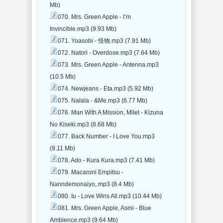
Mb)
070. Mrs. Green Apple - I’m
Invincible.mp3 (9.93 Mb)
071. Yoasobi - 怪物.mp3 (7.91 Mb)
072. Natori - Overdose.mp3 (7.64 Mb)
073. Mrs. Green Apple - Antenna.mp3
(10.5 Mb)
074. Newjeans - Eta.mp3 (5.92 Mb)
075. Nalala - &Me.mp3 (6.77 Mb)
076. Man With A Mission, Milet - Kizuna
No Kiseki.mp3 (8.68 Mb)
077. Back Number - I Love You.mp3
(9.11 Mb)
078. Ado - Kura Kura.mp3 (7.41 Mb)
079. Macaroni Empitsu -
Nanndemonaiyo,.mp3 (8.4 Mb)
080. Iu - Love Wins All.mp3 (10.44 Mb)
081. Mrs. Green Apple, Asmi - Blue
Ambience.mp3 (9.64 Mb)