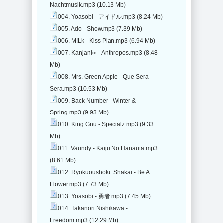
Nachtmusik.mp3 (10.13 Mb)
004. Yoasobi - アイドル.mp3 (8.24 Mb)
005. Ado - Show.mp3 (7.39 Mb)
006. M!Lk - Kiss Plan.mp3 (6.94 Mb)
007. Kanjani∞ - Anthropos.mp3 (8.48
Mb)
008. Mrs. Green Apple - Que Sera
Sera.mp3 (10.53 Mb)
009. Back Number - Winter &
Spring.mp3 (9.93 Mb)
010. King Gnu - Specialz.mp3 (9.33
Mb)
011. Vaundy - Kaiju No Hanauta.mp3
(8.61 Mb)
012. Ryokuoushoku Shakai - Be A
Flower.mp3 (7.73 Mb)
013. Yoasobi - 勇者.mp3 (7.45 Mb)
014. Takanori Nishikawa -
Freedom.mp3 (12.29 Mb)