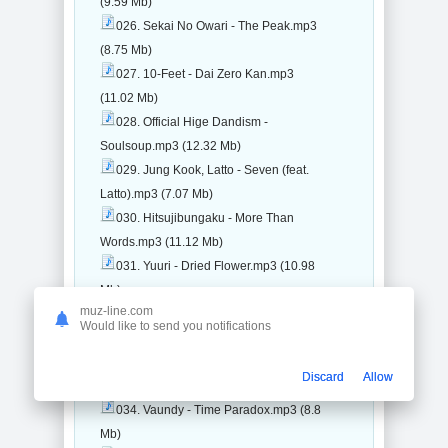
(9.59 Mb)
026. Sekai No Owari - The Peak.mp3
(8.75 Mb)
027. 10-Feet - Dai Zero Kan.mp3
(11.02 Mb)
028. Official Hige Dandism -
Soulsoup.mp3 (12.32 Mb)
029. Jung Kook, Latto - Seven (feat.
Latto).mp3 (7.07 Mb)
030. Hitsujibungaku - More Than
Words.mp3 (11.12 Mb)
031. Yuuri - Dried Flower.mp3 (10.98
Mb)
muz-line.com
032. Back Number - Suiheisen.mp3
Would like to send you notifications
(11.08 Mb)
033. Mrs. Green Apple - Ao To
Discard
Allow
Natsu.mp3 (10.43 Mb)
034. Vaundy - Time Paradox.mp3 (8.8
Mb)