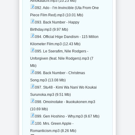
Ainokatachi.mp3 (10.23 Mb)
092. Ado - I’m Invincible (Uta From One
Piece Film Red).mp3 (10.01 Mb)
093. Back Number - Happy
Birthday.mp3 (9.97 Mb)
094. Official Hige Dandism - 115 Millon
Kilometer Film.mp3 (12.43 Mb)
095. Le Sserafim, Nile Rodgers -
Unforgiven (feat. Nile Rodgers).mp3 (7
Mb)
096. Back Number - Christmas
Song.mp3 (13.08 Mb)
097. Stu48 - Kimi Wa Nani Wo Koukai
Surunoka.mp3 (9.51 Mb)
098. Omoinotake - Ikuokukonen.mp3
(10.69 Mb)
099. Gen Hoshino - Why.mp3 (9.67 Mb)
100. Mrs. Green Apple -
Romanticism.mp3 (8.26 Mb)