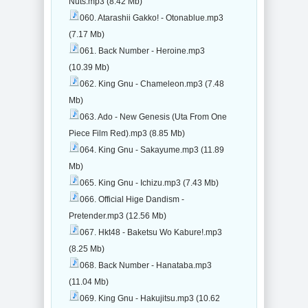
Nuts.mp3 (8.42 Mb)
060. Atarashii Gakko! - Otonablue.mp3
(7.17 Mb)
061. Back Number - Heroine.mp3
(10.39 Mb)
062. King Gnu - Chameleon.mp3 (7.48
Mb)
063. Ado - New Genesis (Uta From One
Piece Film Red).mp3 (8.85 Mb)
064. King Gnu - Sakayume.mp3 (11.89
Mb)
065. King Gnu - Ichizu.mp3 (7.43 Mb)
066. Official Hige Dandism -
Pretender.mp3 (12.56 Mb)
067. Hkt48 - Baketsu Wo Kabure!.mp3
(8.25 Mb)
068. Back Number - Hanataba.mp3
(11.04 Mb)
069. King Gnu - Hakujitsu.mp3 (10.62