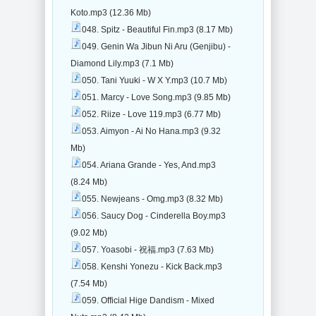
Koto.mp3 (12.36 Mb)
048. Spitz - Beautiful Fin.mp3 (8.17 Mb)
049. Genin Wa Jibun Ni Aru (Genjibu) -
Diamond Lily.mp3 (7.1 Mb)
050. Tani Yuuki - W X Y.mp3 (10.7 Mb)
051. Marcy - Love Song.mp3 (9.85 Mb)
052. Riize - Love 119.mp3 (6.77 Mb)
053. Aimyon - Ai No Hana.mp3 (9.32
Mb)
054. Ariana Grande - Yes, And.mp3
(8.24 Mb)
055. Newjeans - Omg.mp3 (8.32 Mb)
056. Saucy Dog - Cinderella Boy.mp3
(9.02 Mb)
057. Yoasobi - 祝福.mp3 (7.63 Mb)
058. Kenshi Yonezu - Kick Back.mp3
(7.54 Mb)
059. Official Hige Dandism - Mixed