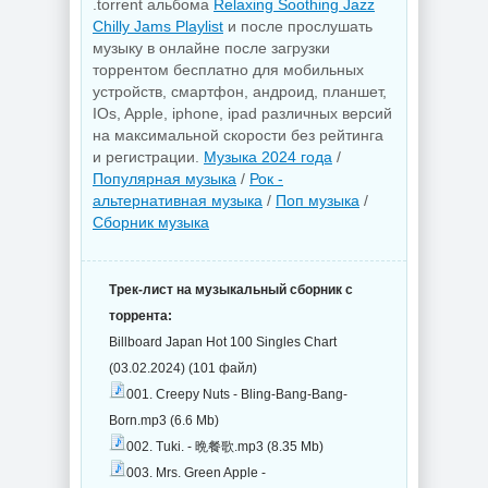
.torrent альбома
Relaxing Soothing Jazz
Chilly Jams Playlist
и после прослушать
музыку в онлайне после загрузки
торрентом бесплатно для мобильных
устройств, смартфон, андроид, планшет,
IOs, Apple, iphone, ipad различных версий
на максимальной скорости без рейтинга
и регистрации.
Музыка 2024 года
/
Популярная музыка
/
Рок -
альтернативная музыка
/
Поп музыка
/
Сборник музыка
Трек-лист на музыкальный сборник с
торрента:
Billboard Japan Hot 100 Singles Chart
(03.02.2024) (101 файл)
001. Creepy Nuts - Bling-Bang-Bang-
Born.mp3 (6.6 Mb)
002. Tuki. - 晩餐歌.mp3 (8.35 Mb)
003. Mrs. Green Apple -