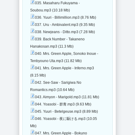
035. Masaharu Fukuyama -
Soubou.mp3 (10.18 Mb)
036. Yuuri - Billimillion.mp3 (8.76 Mb)
037. Uru - Ambivalent.mp3 (9.35 Mb)
038. Newjeans - Ditto.mp3 (7.28 Mb)
039. Back Number - Takaneno
Hanakosan.mp3 (11.3 Mb)
040. Mrs. Green Apple, Sonoko Inoue -
Tenbyouno Uta.mp3 (11.82 Mb)
041. Mrs. Green Apple - Inferno.mp3
(8.15 Mb)
042. See-Saw - Sarigiwa No
Romantics.mp3 (10.64 Mb)
043. Aimyon - Marigold.mp3 (11.81 Mb)
044. Yoasobi - 群青.mp3 (9.63 Mb)
045. Yuuri - Betelgeuse.mp3 (8.89 Mb)
046. Yoasobi - 夜に駆ける.mp3 (10.05
Mb)
047. Mrs. Green Apple - Bokuno