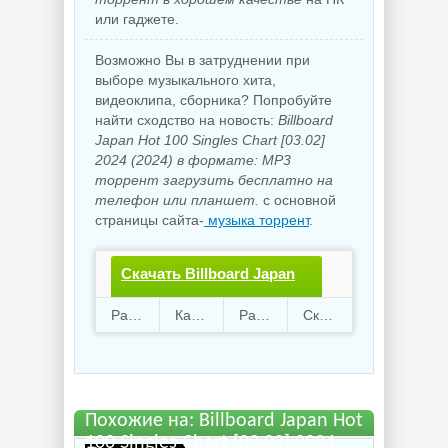
или гаджете.
Возможно Вы в затруднении при
выборе музыкального хита,
видеоклипа, сборника? Попробуйте
найти сходство на новость:
Billboard
Japan Hot 100 Singles Chart [03.02]
2024 (2024) в формате: MP3
торрент загрузить бесплатно на
телефон или планшет.
с основной
страницы сайта-
музыка торрент
.
Скачать Billboard Japan
Hot 100 Singles Chart
Раздают
118
Качают
42
Размер
927.22 Mb
Скачали
3475 раз
[03.02] 2024.torrent файл
бесплатно
Похожие на: Billboard Japan Hot
100 Singles Chart [03.02] 2024