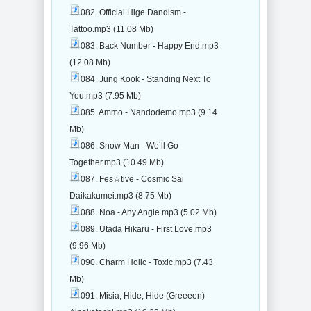
082. Official Hige Dandism -
Tattoo.mp3 (11.08 Mb)
083. Back Number - Happy End.mp3
(12.08 Mb)
084. Jung Kook - Standing Next To
You.mp3 (7.95 Mb)
085. Ammo - Nandodemo.mp3 (9.14
Mb)
086. Snow Man - Weʼll Go
Together.mp3 (10.49 Mb)
087. Fes☆tive - Cosmic Sai
Daikakumei.mp3 (8.75 Mb)
088. Noa - Any Angle.mp3 (5.02 Mb)
089. Utada Hikaru - First Love.mp3
(9.96 Mb)
090. Charm Holic - Toxic.mp3 (7.43
Mb)
091. Misia, Hide, Hide (Greeeen) -