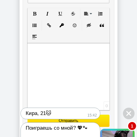
Полужирный
Курсив
Подчеркнутый
Зачеркнутый
Выравнивание
Нумерованный спи
Маркированный список
Вставить ссылку
Вставить защищенную ссылку
Вставить смайлик
Вставка скрытого текст
Вставка цитаты
Вставка спойлера
0
Кира, 21🐱
15:42
Отправить
1
Поиграешь со мной? 💖🐾