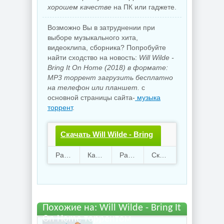
хорошем качестве
на ПК или гаджете.
Возможно Вы в затруднении при
выборе музыкального хита,
видеоклипа, сборника? Попробуйте
найти сходство на новость:
Will Wilde -
Bring It On Home (2018) в формате:
MP3 торрент загрузить бесплатно
на телефон или планшет.
с
основной страницы сайта-
музыка
торрент
.
Скачать Will Wilde - Bring
It On Home.torrent файл
Раздают
22
Качают
72
Размер
117.98 Mb
Скачали
4089 раз
бесплатно
Похожие на: Will Wilde - Bring It
On Home торрентом