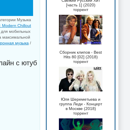
Свежий Русский Хит
[часть 1] (2020)
торрент
категории Музыка
 Modern Chillout
о для мобильных
на максимальной
тронная музыка
/
Сборник клипов - Best
Hits 80 [02] (2018)
лайн с ютуб
торрент
Юля Шереметьева и
группа Леди - Концерт
в Москве (2018)
торрент