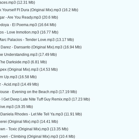
laces.mp3 (12.31 Mb)
k Yourself Ft Dura (Original Mix).mp3 (16.2 Mb)
ar - Are You Ready.mp3 (20.6 Mb)
doya - El Poema.mp3 (16.64 Mb)
os - Love Inmotion.mp3 (16.77 Mb)
Marc Palacios - Tender Love.mp3 (13.17 Mb)
Darez - Dansanto (Original Mix).mp3 (16.94 Mb)
The Understanding.mp3 (17.49 Mb)
 The Darkside.mp3 (6.81 Mb)
pex (Original Mix).mp3 (14.53 Mb)
urn Up.mp3 (16.58 Mb)
z - Acid.mp3 (14.49 Mb)
ouse - Evening on the Beach.mp3 (17.19 Mb)
- I Get Deep Late Nite Tuff Guy Remix.mp3 (17.23 Mb)
Hive.mp3 (19.35 Mb)
 Daniela Rhodes - Let Me Tell Ya.mp3 (11.91 Mb)
erei (Original Mix).mp3 (14.41 Mb)
n - Toxic (Original Mix).mp3 (13.35 Mb)
veri - Climbing (Original Mix).mp3 (10.4 Mb)