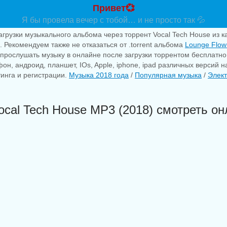
Привет💞
Я бы провела вечер с тобой… и не просто так 💦
агрузки музыкального альбома через торрент Vocal Tech House из 
. Рекомендуем также не отказаться от .torrent альбома
Lounge Flow:
прослушать музыку в онлайне после загрузки торрентом бесплатн
фон, андроид, планшет, IOs, Apple, iphone, ipad различных версий 
тинга и регистрации.
Музыка 2018 года
/
Популярная музыка
/
Элек
ocal Tech House MP3 (2018) смотреть он