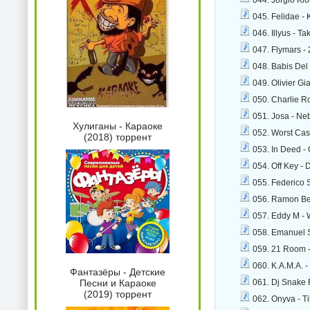
044. Jorgio Kio
045. Felidae -
046. Illyus - T
047. Flymars -
048. Babis Del 
049. Olivier Gi
050. Charlie R
051. Josa - Ne
Хулиганы - Караоке
052. Worst Cas
(2018) торрент
053. In Deed -
054. Off Key - 
055. Federico 
056. Ramon Bed
057. Eddy M - 
058. Emanuel S
059. 21 Room 
060. K.A.M.A. 
Фантазёры - Детские
061. Dj Snake F
Песни и Караоке
(2019) торрент
062. Onyva - T