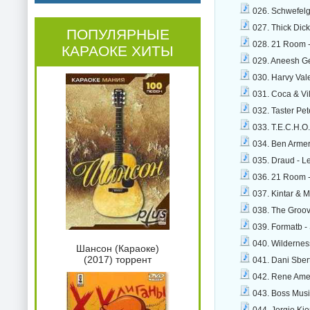
026. Schwefelg
027. Thick Dick
ПОПУЛЯРНЫЕ
028. 21 Room - 
КАРАОКЕ ХИТЫ
029. Aneesh Ge
030. Harvy Val
031. Coca & Vi
032. Taster Pet
033. T.E.C.H.O.
034. Ben Armer
035. Draud - Le
036. 21 Room - 
037. Kintar & 
038. The Groov
039. Formatb -
040. Wilderness
Шансон (Караоке)
(2017) торрент
041. Dani Sbert
042. Rene Ames
043. Boss Music