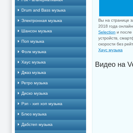
Drum and Bass музыка
Вы на странице з
Электронная музыка
2018 года онлайн
Шансон музыка
Selection
и после 
устройств, смарт
Поп музыка
скорости без рей
Хаус музыка
Фолк музыка
Хаус музыка
Видео на V
Джаз музыка
Ретро музыка
Диско музыка
Рэп - хип хоп музыка
Блюз музыка
Дабстеп музыка