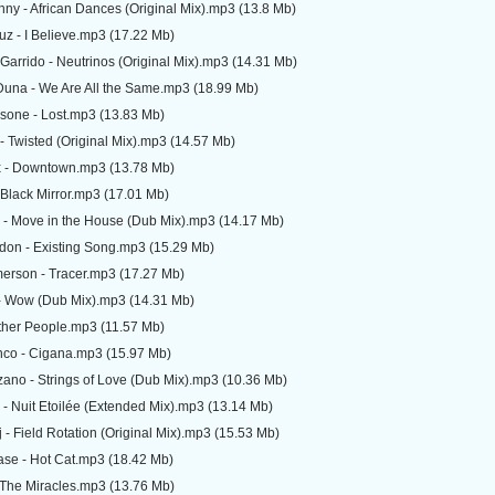
y - African Dances (Original Mix).mp3 (13.8 Mb)
z - I Believe.mp3 (17.22 Mb)
arrido - Neutrinos (Original Mix).mp3 (14.31 Mb)
Duna - We Are All the Same.mp3 (18.99 Mb)
sone - Lost.mp3 (13.83 Mb)
- Twisted (Original Mix).mp3 (14.57 Mb)
 - Downtown.mp3 (13.78 Mb)
Black Mirror.mp3 (17.01 Mb)
 - Move in the House (Dub Mix).mp3 (14.17 Mb)
don - Existing Song.mp3 (15.29 Mb)
erson - Tracer.mp3 (17.27 Mb)
 Wow (Dub Mix).mp3 (14.31 Mb)
ther People.mp3 (11.57 Mb)
nco - Cigana.mp3 (15.97 Mb)
ano - Strings of Love (Dub Mix).mp3 (10.36 Mb)
 - Nuit Etoilée (Extended Mix).mp3 (13.14 Mb)
j - Field Rotation (Original Mix).mp3 (15.53 Mb)
ase - Hot Cat.mp3 (18.42 Mb)
- The Miracles.mp3 (13.76 Mb)