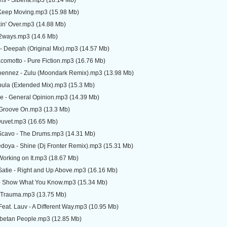
ris - Siberia.mp3 (18.14 Mb)
 Keep Moving.mp3 (15.98 Mb)
akin' Over.mp3 (14.88 Mb)
 2ways.mp3 (14.6 Mb)
- Deepah (Original Mix).mp3 (14.57 Mb)
acomotto - Pure Fiction.mp3 (16.76 Mb)
oennez - Zulu (Moondark Remix).mp3 (13.98 Mb)
bula (Extended Mix).mp3 (15.3 Mb)
e - General Opinion.mp3 (14.39 Mb)
 Groove On.mp3 (13.3 Mb)
Duvet.mp3 (16.65 Mb)
Scavo - The Drums.mp3 (14.31 Mb)
oya - Shine (Dj Fronter Remix).mp3 (15.31 Mb)
Working on It.mp3 (18.67 Mb)
atie - Right and Up Above.mp3 (16.16 Mb)
- Show What You Know.mp3 (15.34 Mb)
- Trauma.mp3 (13.75 Mb)
eat. Lauv - A Different Way.mp3 (10.95 Mb)
ibetan People.mp3 (12.85 Mb)