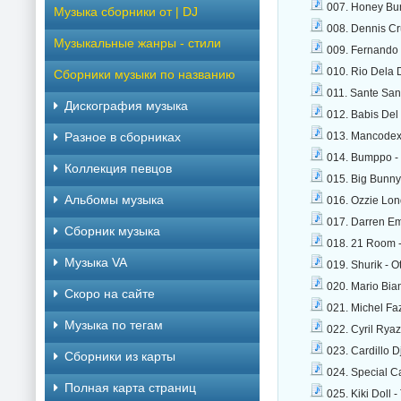
007. Honey Bunn
Музыка сборники от | DJ
008. Dennis Cru
Музыкальные жанры - стили
009. Fernando G
010. Rio Dela 
Сборники музыки по названию
011. Sante San
Дискография музыка
012. Babis Del 
Разное в сборниках
013. Mancodex
014. Bumppo - 
Коллекция певцов
015. Big Bunny
Альбомы музыка
016. Ozzie Lon
017. Darren Em
Сборник музыка
018. 21 Room -
Музыка VA
019. Shurik - O
020. Mario Bia
Скоро на сайте
021. Michel Faz
Музыка по тегам
022. Cyril Ryaz
023. Cardillo D
Cборники из карты
024. Special C
Полная карта страниц
025. Kiki Doll 