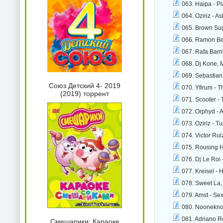
063. Haipa - P
064. Oziriz - As
065. Brown Sug
066. Ramon Be
067. Rafa Barri
068. Dj Kone, 
069. Sebastian 
Союз Детский 4- 2019
070. Yfirum - 
(2019) торрент
071. Scooter -
072. Orphyd - A
073. Oziriz - T
074. Victor Rui
075. Rousing H
076. Dj Le Roi 
077. Kreisel - 
078. Sweet La,
079. Amst - Sex
080. Nooneknow
081. Adriano Ro
Смешарики: Караоке