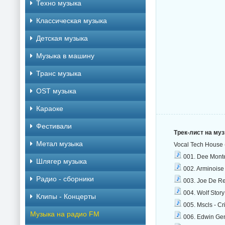
Техно музыка
Классическая музыка
Детская музыка
Музыка в машину
Транс музыка
OST музыка
Караоке
Фестивали
Трек-лист на му
Метал музыка
Vocal Tech House
001. Dee Monte
Шлягер музыка
002. Arminoise 
Радио - сборники
003. Joe De Re
004. Wolf Story
Клипы - Концерты
005. Mscls - Cr
Музыка на радио FM
006. Edwin Geni