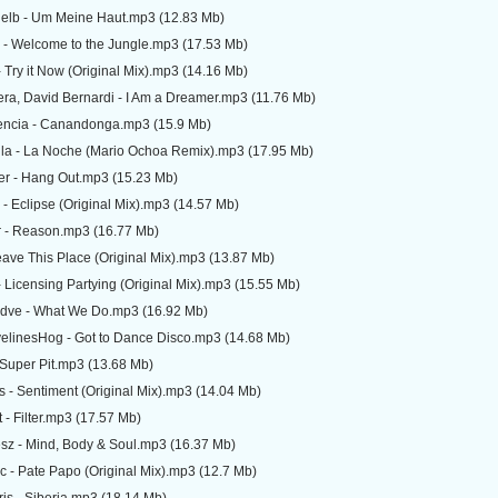
elb - Um Meine Haut.mp3 (12.83 Mb)
 - Welcome to the Jungle.mp3 (17.53 Mb)
Try it Now (Original Mix).mp3 (14.16 Mb)
ra, David Bernardi - I Am a Dreamer.mp3 (11.76 Mb)
encia - Canandonga.mp3 (15.9 Mb)
lla - La Noche (Mario Ochoa Remix).mp3 (17.95 Mb)
er - Hang Out.mp3 (15.23 Mb)
 - Eclipse (Original Mix).mp3 (14.57 Mb)
 - Reason.mp3 (16.77 Mb)
ave This Place (Original Mix).mp3 (13.87 Mb)
Licensing Partying (Original Mix).mp3 (15.55 Mb)
Mdve - What We Do.mp3 (16.92 Mb)
elinesHog - Got to Dance Disco.mp3 (14.68 Mb)
 Super Pit.mp3 (13.68 Mb)
 - Sentiment (Original Mix).mp3 (14.04 Mb)
 - Filter.mp3 (17.57 Mb)
z - Mind, Body & Soul.mp3 (16.37 Mb)
 - Pate Papo (Original Mix).mp3 (12.7 Mb)